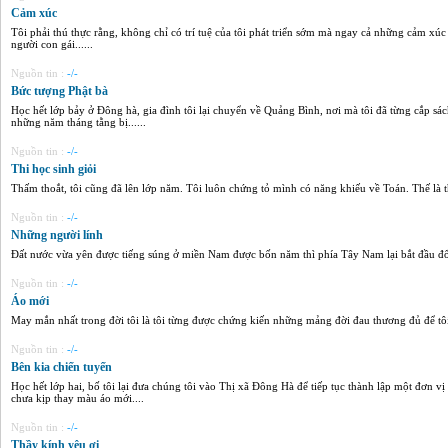
Cảm xúc
Tôi phải thú thực rằng, không chỉ có trí tuệ của tôi phát triển sớm mà ngay cả những cảm xú
người con gái......
Nguồn tin :
-/-
Bức tượng Phật bà
Học hết lớp bảy ở Đông hà, gia đình tôi lại chuyển về Quảng Bình, nơi mà tôi đã từng cắp sá
những năm tháng tằng bị......
Nguồn tin :
-/-
Thi học sinh giỏi
Thấm thoắt, tôi cũng đã lên lớp năm. Tôi luôn chứng tỏ mình có năng khiếu về Toán. Thế là t
Nguồn tin :
-/-
Những người lính
Đất nước vừa yên được tiếng súng ở miền Nam được bốn năm thì phía Tây Nam lại bắt đầu đổ má
Nguồn tin :
-/-
Áo mới
May mắn nhất trong đời tôi là tôi từng được chứng kiến những mảng đời đau thương đủ để tôi 
Nguồn tin :
-/-
Bên kia chiến tuyến
Học hết lớp hai, bố tôi lại đưa chúng tôi vào Thị xã Đông Hà để tiếp tục thành lập một đơn 
chưa kịp thay màu áo mới....
Nguồn tin :
-/-
Thầy kính yêu ơi