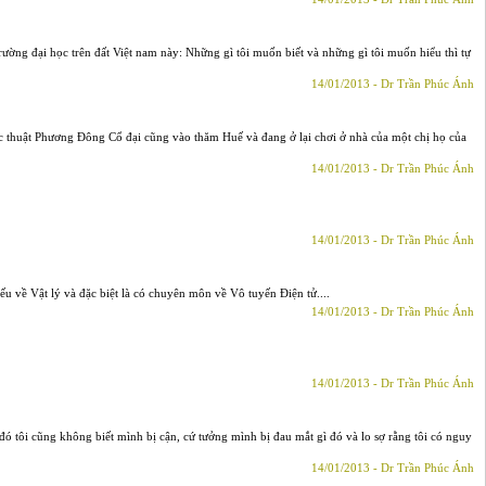
trường đại học trên đất Việt nam này: Những gì tôi muốn biết và những gì tôi muốn hiểu thì tự
14/01/2013 - Dr Trần Phúc Ánh
 thuật Phương Đông Cổ đại cũng vào thăm Huế và đang ở lại chơi ở nhà của một chị họ của
14/01/2013 - Dr Trần Phúc Ánh
14/01/2013 - Dr Trần Phúc Ánh
u về Vật lý và đặc biệt là có chuyên môn về Vô tuyến Điện tử....
14/01/2013 - Dr Trần Phúc Ánh
14/01/2013 - Dr Trần Phúc Ánh
đó tôi cũng không biết mình bị cận, cứ tưởng mình bị đau mắt gì đó và lo sợ rằng tôi có nguy
14/01/2013 - Dr Trần Phúc Ánh