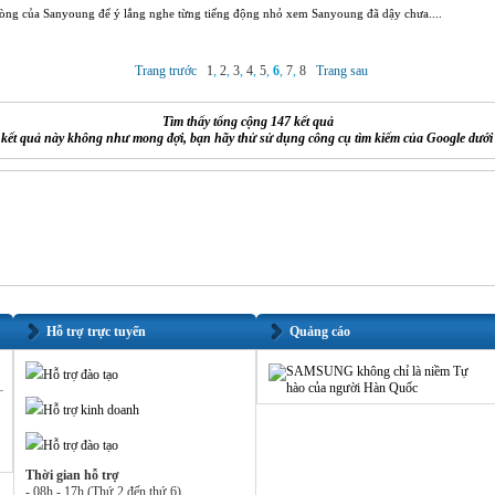
 phòng của Sanyoung để ý lắng nghe từng tiếng động nhỏ xem Sanyoung đã dậy chưa....
Trang trước
1
,
2
,
3
,
4
,
5
,
6
,
7
,
8
Trang sau
Tìm thấy tổng cộng 147 kết quả
kết quả này không như mong đợi, bạn hãy thử sử dụng công cụ tìm kiếm của Google dưới
Hỗ trợ trực tuyến
Quảng cáo
Hỗ trợ đào tạo
Hỗ trợ kinh doanh
Hỗ trợ đào tạo
Thời gian hỗ trợ
- 08h - 17h (Thứ 2 đến thứ 6)