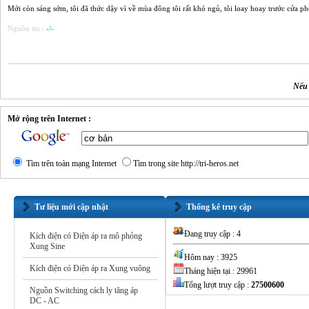
Mới còn sáng sớm, tôi đã thức dậy vì về mùa đông tôi rất khó ngủ, tôi loay hoay trước cửa
Nguồn tin :
-/-
Nếu 
Mở rộng trên Internet :
Tìm trên toàn mạng Internet
Tìm trong site http://tri-heros.net
Tư liệu mới cập nhật
Thống kê truy cập
Đang truy cập : 4
Kích điện có Điện áp ra mô phỏng
Xung Sine
Hôm nay : 3925
Kích điện có Điện áp ra Xung vuông
Tháng hiện tại : 29961
Tổng lượt truy cập :
27500600
Nguồn Switching cách ly tăng áp
DC - AC