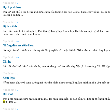
Nguồn tin :
-/-
Đại học đường
Đối với rất nhiều thế hệ trẻ mới lớn, cánh cửa trường đại học là khát khao cháy bỏng. Riêng t
tôi cũng đã tìm......
Nguồn tin :
-/-
Định mệnh
Lúc tôi chuẩn bị thi tốt nghiệp Phổ thông Trung học Quốc học Huế thì có một người bác họ
bố tôi cách nhà tôi ở cũng không......
Nguồn tin :
-/-
Những đứa trẻ rồi sẽ lớn
Có một câu nói rất đơn sơ nhưng rất đỗi ý nghĩa với cuộc đời tôi ‘Nhà văn lúc nhỏ cũng học v
Nguồn tin :
-/-
Chị họ
Lúc tôi vào Huế thì có một chị họ của tôi đang là Giáo viên dạy Vật lý của trường Cấp III N
Nguồn tin :
-/-
Xóm Đạo
Niềm hạnh phúc và sung sướng mà tôi cảm nhận được trong lòng khi mình muốn yêu một ai đó 
Nguồn tin :
-/-
Đôi mắt
Đến giữa năm học lớp mười một thì mắt tôi nhìn kém hẳn, từ bàn đầu, tôi không thể nhìn thấy 
cơ
bị mù......
Nguồn tin :
-/-