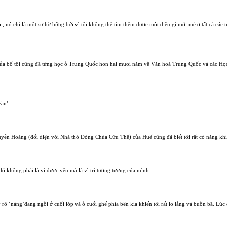
ôi, nó chỉ là một sự hờ hững bởi vì tôi không thể tìm thêm được một điều gì mới mẻ ở tất cả các 
 của bố tôi cũng đã từng học ở Trung Quốc hơn hai mươi năm về Văn hoá Trung Quốc và các Học
ăn’....
guyễn Hoàng (đối diện với Nhà thờ Dòng Chúa Cứu Thế) của Huế cũng đã biết tôi rất có năng khiế
không phải là vì được yêu mà là vì trí tưởng tượng của mình...
rõ ‘nàng’đang ngồi ở cuối lớp và ở cuối ghế phía bên kia khiến tôi rất lo lắng và buồn bã. Lúc 