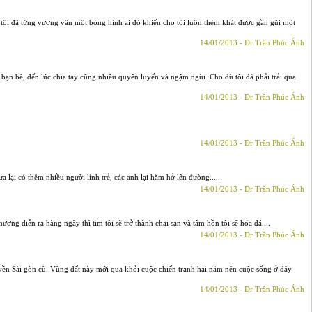
c tôi đã từng vương vấn một bóng hình ai đó khiến cho tôi luôn thèm khát được gần gũi một
14/01/2013 - Dr Trần Phúc Ánh
bạn bè, đến lúc chia tay cũng nhiều quyến luyến và ngậm ngùi. Cho dù tôi đã phải trải qua
14/01/2013 - Dr Trần Phúc Ánh
14/01/2013 - Dr Trần Phúc Ánh
lại có thêm nhiều người lính trẻ, các anh lại hăm hở lên đường......
14/01/2013 - Dr Trần Phúc Ánh
g diễn ra hàng ngày thì tim tôi sẽ trở thành chai sạn và tâm hồn tôi sẽ hóa đá....
14/01/2013 - Dr Trần Phúc Ánh
quyền Sài gòn cũ. Vùng đất này mới qua khỏi cuộc chiến tranh hai năm nên cuộc sống ở đây
14/01/2013 - Dr Trần Phúc Ánh