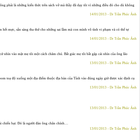
không phải là những kiến thức trên sách vở mà thầy đã dạy tôi vì những điều đó cho dù không
14/01/2013 - Dr Trần Phúc Ánh
 hết mực, sẵn sàng tha thứ cho những sai lầm mà con mình vô tình vi phạm và có thể tự
14/01/2013 - Dr Trần Phúc Ánh
ứ nhìn vào mặt mẹ tôi một cách chăm chú. Bất giác mẹ tôi bắt gặp cái nhìn của ông lão
13/01/2013 - Dr Trần Phúc Ánh
h bom toạ độ xuống một địa điểm thuộc địa bàn của Tỉnh vào đúng ngày giờ được xác định cụ
13/01/2013 - Dr Trần Phúc Ánh
13/01/2013 - Dr Trần Phúc Ánh
 chiến bại: Đó là người đàn ông chân chính....
13/01/2013 - Dr Trần Phúc Ánh