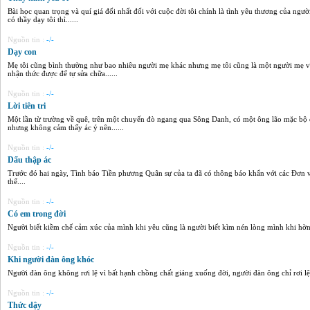
Bài học quan trọng và quí giá đối nhất đối với cuộc đời tôi chính là tình yêu thương của ngư
có thầy dạy tôi thì......
Nguồn tin :
-/-
Dạy con
Mẹ tôi cũng bình thường như bao nhiêu người mẹ khác nhưng mẹ tôi cũng là một người mẹ vĩ 
nhận thức được để tự sửa chữa......
Nguồn tin :
-/-
Lời tiên tri
Một lần từ trường về quê, trên một chuyến đò ngang qua Sông Danh, có một ông lão mặc bộ đồ
nhưng không cảm thấy ác ý nên......
Nguồn tin :
-/-
Dấu thập ác
Trước đó hai ngày, Tình báo Tiền phương Quân sự của ta đã có thông báo khẩn với các Đơn v
thể....
Nguồn tin :
-/-
Có em trong đời
Người biết kiềm chế cảm xúc của mình khi yêu cũng là người biết kìm nén lòng mình khi hờn 
Nguồn tin :
-/-
Khi người đàn ông khóc
Người đàn ông không rơi lệ vì bất hạnh chồng chất giáng xuống đời, người đàn ông chỉ rơi lệ
Nguồn tin :
-/-
Thức dậy