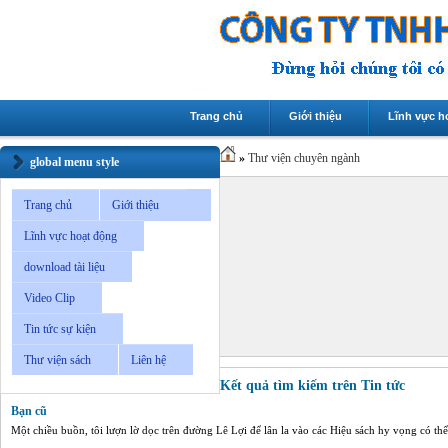
Trang chủ
Giới thiệu
Lĩnh vực h
»
Thư viện chuyên ngành
global menu style
Trang chủ
Giới thiệu
Lĩnh vực hoạt động
download tài liệu
Video Clip
Tin tức sự kiện
Thư viện sách
Liên hệ
Kết quả tìm kiếm trên Tin tức
Bạn cũ
Một chiều buồn, tôi lượn lờ dọc trên đường Lê Lợi để lân la vào các Hiệu sách hy vọng có th