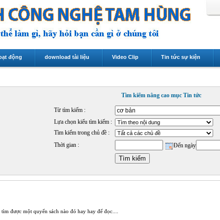
oạt động
download tài liệu
Video Clip
Tin tức sự kiện
Tìm kiếm nâng cao mục Tin tức
Từ tìm kiếm :
Lựa chọn kiểu tìm kiếm :
Tìm kiếm trong chủ đề :
Thời gian :
Đến ngày
ể tìm được một quyển sách nào đó hay hay để đọc....