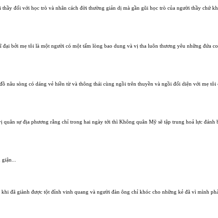
ời thầy đối với học trò và nhân cách đời thường giản dị mà gần gũi học trò của người thầy chứ 
đại bởi mẹ tôi là một người có một tấm lòng bao dung và vị tha luôn thương yêu những đứa con
 nâu sòng có dáng vẻ hiền từ và thông thái cùng ngồi trên thuyền và ngồi đối diện với mẹ tôi c
ị quân sự địa phương rằng chỉ trong hai ngày tới thì Không quân Mỹ sẽ tập trung hoả lực đán
giận...
 khi đã giành được tột đỉnh vinh quang và người đàn ông chỉ khóc cho những kẻ đã vì mình phải