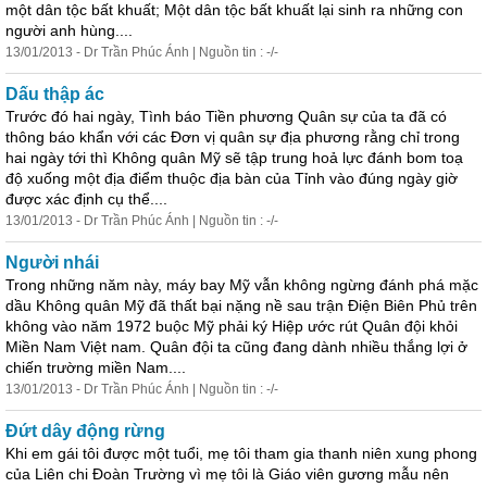
một dân tộc bất khuất; Một dân tộc bất khuất lại sinh ra những con
người anh hùng....
13/01/2013 - Dr Trần Phúc Ánh | Nguồn tin : -/-
Dấu thập ác
Trước đó hai ngày, Tình báo Tiền phương
Quân
sự
của ta đã có
thông báo khẩn với các Đơn vị
quân
sự
địa phương rằng chỉ trong
hai ngày tới thì Không
quân
Mỹ sẽ tập trung hoả lực đánh bom toạ
độ xuống một địa điểm thuộc địa bàn của Tỉnh vào đúng ngày giờ
được xác định cụ thể....
13/01/2013 - Dr Trần Phúc Ánh | Nguồn tin : -/-
Người nhái
Trong những năm này, máy bay Mỹ vẫn không ngừng đánh phá mặc
dầu Không
quân
Mỹ đã thất bại nặng nề sau trận Điện Biên Phủ trên
không vào năm 1972 buộc Mỹ phải ký Hiệp ước rút
Quân
đội khỏi
Miền Nam Việt nam.
Quân
đội ta cũng đang dành nhiều thắng lợi ở
chiến trường miền Nam....
13/01/2013 - Dr Trần Phúc Ánh | Nguồn tin : -/-
Đứt dây động rừng
Khi em gái tôi được một tuổi, mẹ tôi tham gia thanh niên xung phong
của Liên chi Đoàn Trường vì mẹ tôi là Giáo viên gương mẫu nên