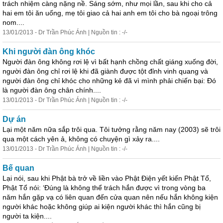
trách nhiệm càng nặng nề. Sáng sớm, như mọi lần, sau khi cho cả
hai em tôi ăn uống, mẹ tôi giao cả hai anh em tôi cho bà ngoại trông
nom....
13/01/2013 - Dr Trần Phúc Ánh | Nguồn tin : -/-
Khi người đàn ông khóc
Người đàn ông không rơi lệ vì bất hạnh chồng chất giáng xuống đời,
người đàn ông chỉ rơi lệ khi đã giành được tột đỉnh vinh quang và
người đàn ông chỉ khóc cho những kẻ đã vì mình phải chiến bại: Đó
là người đàn ông chân chính....
13/01/2013 - Dr Trần Phúc Ánh | Nguồn tin : -/-
Dự án
Lại một năm nữa sắp trôi qua. Tôi tưởng rằng năm nay (2003) sẽ trôi
qua một cách yên ả, không có chuyện gì xảy ra....
13/01/2013 - Dr Trần Phúc Ánh | Nguồn tin : -/-
Bế quan
Lại nói, sau khi Phật bà trở về liền vào Phật Điện yết kiến Phật Tổ,
Phật Tổ nói: ‘Đúng là không thể trách hắn được vì trong vòng ba
năm hắn gặp vạ có liên quan đến cửa quan nên nếu hắn không kiện
người khác hoặc không giúp ai kiện người khác thì hắn cũng bị
người ta kiện....