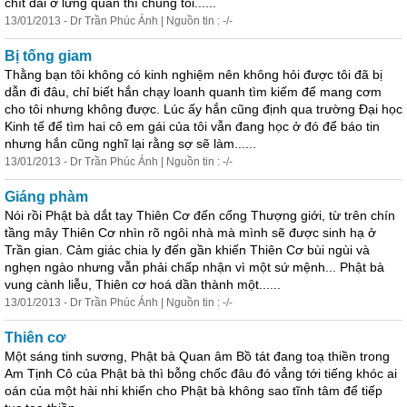
chít đai ở lưng quần thì chúng tôi......
13/01/2013 - Dr Trần Phúc Ánh | Nguồn tin : -/-
Bị tống giam
Thằng bạn tôi không có kinh nghiệm nên không hỏi được tôi đã bị
dẫn đi đâu, chỉ biết hắn chạy loanh quanh tìm kiếm để mang cơm
cho tôi nhưng không được. Lúc ấy hắn cũng định qua trường Đại học
Kinh tế để tìm hai cô em gái của tôi vẫn đang học ở đó để báo tin
nhưng hắn cũng nghĩ lại rằng sợ sẽ làm......
13/01/2013 - Dr Trần Phúc Ánh | Nguồn tin : -/-
Giáng phàm
Nói rồi Phật bà dắt tay Thiên Cơ đến cổng Thượng giới, từ trên chín
tầng mây Thiên Cơ nhìn rõ ngôi nhà mà mình sẽ được sinh hạ ở
Trần gian. Cảm giác chia ly đến gần khiến Thiên Cơ bùi ngùi và
nghẹn ngào nhưng vẫn phải chấp nhận vì một sứ mệnh... Phật bà
vung cành liễu, Thiên cơ hoá dần thành một......
13/01/2013 - Dr Trần Phúc Ánh | Nguồn tin : -/-
Thiên cơ
Một sáng tinh sương, Phật bà Quan âm Bồ tát đang toạ thiền trong
Am Tịnh Cô của Phật bà thì bỗng chốc đâu đó vẳng tới tiếng khóc ai
oán của một hài nhi khiến cho Phật bà không sao tĩnh tâm để tiếp