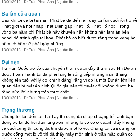
13/01/2013 - Dr Trần Phúc Ánh | Nguồn tin : -/-
Ba lần cửa quan
Sau khi tôi đã bị tai nạn, Phật bà đã đến răn dạy tôi lần cuối rồi trở về
Phật giới và nội nhập Phật Điện gặp Phật Tổ. Phật Tổ nói: ‘Trong
vòng ba năm tới, Phật bà hãy khuyên hắn không nên làm ăn bên
ngoài để tránh gặp tai hoạ. Phật bà có biết được rằng trong vòng ba
năm tới hắn sẽ phải gặp những......
13/01/2013 - Dr Trần Phúc Ánh | Nguồn tin : -/-
Đại nạn
Từ Hàn Quốc trở về sau chuyến tham quan đầy thú vị sau khi Dự án
được hoàn thành tôi đã phải lặng lẽ sống tiếp những năm tháng
không tên tuổi với lý do ‘chính đáng’ rằng vì đó là một Dự án lớn liên
quan đến bí mật An ninh Quốc gia nên tôi tuỵêt đối không được ‘hé
răng nửa lời’ nhưng trên thực chất......
13/01/2013 - Dr Trần Phúc Ánh | Nguồn tin : -/-
Trọng thương
Chúng tôi lên đến tận hà Tây thì cũng đã chập choạng tối, anh bạn
dừng xe lại để hỏi dân làng xem những lò võ có ở quanh đấy không
và cuối cùng thì cũng đã tìm được một lò võ. Chúng tôi vừa dừng xe
trước cổng một lò võ thì đã thấy mấy môn sinh ở trần mặc quần có