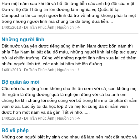
Hơn một năm sau khi tôi và bố tôi từng tiễn các anh bộ đội của một
Đơn vị Bộ đội Thông tin lên đường làm nghĩa vụ Quốc tế tại
Campuchia thì có một người lính đã trở về nhưng không phải là một
trong những người lính mà chúng tôi đã từng đưa tiễn....
14/01/2013 - Dr Trần Phúc Ánh | Nguồn tin : -/-
Những người lính
Đất nước vừa yên được tiếng súng ở miền Nam được bốn năm thì
phía Tây Nam lại bắt đầu đổ máu, những người lính lại tiếp tục quay
trở lại chiến trường. Cùng với những người lính năm xưa lại có thêm
nhiều người lính trẻ, các anh lại hăm hở lên đường......
14/01/2013 - Dr Trần Phúc Ánh | Nguồn tin : -/-
Bộ quần áo mới
Câu nói cửa miệng ‘con không cha thì ăn cơm với cá, con không mẹ
thì ngậm lá đứng đường’ quả là nghiệm đúng với cả ba anh em
chúng tôi khi chúng tôi sống cùng với bố trong khi mẹ tôi phải đi nằm
viện ở xa. Lúc ấy tôi đã học lớp 2 và mẹ tôi cũng đã đi nằm viện
được hơn một năm và đã gần Tết vì nhớ......
14/01/2013 - Dr Trần Phúc Ánh | Nguồn tin : -/-
Bố về phép
Những con người biết hy sinh cho nhau đã làm nên một đất nước và