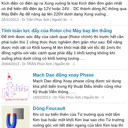
Kích điện có điện áp ra Xung vuông là loại Kích điện đơn giản nhất
có thể biến đổi điện áp 12V hoặc 24V... DC thành dòng AC
thông
qua
Máy Biến Áp để nâng áp lên 220V dưới dạng Xung vuông...
26/11/2013 - Dr Trần Phúc Ánh | Nguồn tin : -/-
Tính toán lực đẩy của Rotor cho Máy bay lên thẳng
Để tính được sức đẩy của cánh quạt (Rotor chính) thì trước hết cần
phài tuân thủ 1 công thức thực nghiệm đơn giản như sau: Để nâng
được một vật có Khối lượng M lên khỏi mặt đất với tốc độ 1m/s thì
đồng nghĩa với việc cánh quạt phải đẩy 1 khối lượng không khí
xuống phía dưới cũng có khối lượng tương......
20/04/2013 - Dr TRẦN Phúc Ánh | Nguồn tin : -/-
Mạch Dao động xoay Phase
Mạch Dao động Xoay phase cũng được sử
dụng
khá phổ biến trong Kỹ thuật Điều khiển cũng như
Kỹ thuật Viễn
thông
.......
16/02/2013 - Dr Trần Phúc Ánh | Nguồn tin : -/-
Dòng Foucault
Khi có sự biến thiên của Từ trường qua một tấm
Kim loại hoặc một khối Kim loại sao cho Từ trường
vuông góc với tiết diện ngang của tấm Kim loại thì