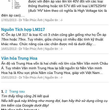
được với điện áp vào lên tới 40V đối với các loại
thông
thường hoặc tới 57V đối với loại LM7525HV
(đuôi ‘HV’ kèm theo có nghĩa là High Voltage tức là
điện áp cao)....
17/01/2013 - Dr Trần Phúc Ánh | Nguồn tin : -/-
Nguồn Tích hợp LM317
IC Ổn áp LM 317 là loại IC có 3 chân cũng gần giống như họ Ổn áp
78xx hoặc 79xx. Tuy nhiên, giữa chúng có nhiều đặc tính kỹ thuật
khác nhau. Chức năng của các chân được mô tả dưới đây:...
16/01/2013 - Dr Trần Phúc Ánh | Nguồn tin : -/-
Văn hóa Trung Hoa
Ấn độ và Trung Hoa vốn là hai chiếc nôi lớn của Nền Văn minh Châu
Á. Tuy nhiên Văn minh Trung Hoa lại bắt nguồn từ Nền Văn minh
Hoa hạ là Khu vực phía Năm của Trung Hoa, giáp với Việt Nam...
15/01/2013 - Dr Trần Phúc Ánh | Nguồn tin : -/-
1
,
2
Trang sau
Tìm thấy tổng cộng 26 kết quả
Nếu kết quả này không như mong đợi, bạn hãy thử sử dụng công cụ
tìm kiếm của Google dưới đây!
Mở rộng trên Internet :