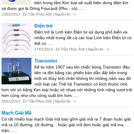
bên trong tấm Kim loại sẽ xuất hiện dòng điện kín
và được gọi là Dòng Foucault (Phu - cô)......
13/02/2013 - Dr Trần Phúc Ánh | Nguồn tin : -/-
Điện trở
Điện trở là Linh kiện Điện tử sử
dụng
phổ biến và
nhiều nhất trong tất cả các loại Linh kiện Điện tử có
thể có......
27/01/2013 - Dr Trần Phúc Ánh | Nguồn tin : -/-
Transistor
Kể từ năm 1907 sau khi chiếc bóng Transistor đầu
tiên ra đời bằng các phiến bán dẫn đặt bên trong
một vỏ thủy tinh chân không thì những năm sau đó
một loạt các Thế hệ Transistor có kích thước nhỏ
hơn với vỏ bằng Kim loại hoặc vỏ nhựa với những tính năng vượt trội
hơn cũng như cho công suất lớn hơn......
26/01/2013 - Dr Trần Phúc Ánh | Nguồn tin : -/-
Mạch Giải Mã
Có rất nhiều loại mạch Giải mã bao gồm giải mã ra 7 đoạn hoăc giải
mã ra 10 đường, 16 đường... hoặc giải mã đơn hoặc giải mã ma
trận.......