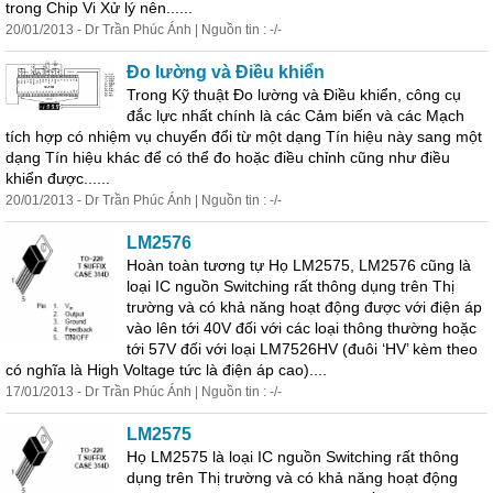
trong Chip Vi Xử lý nên......
20/01/2013 - Dr Trần Phúc Ánh | Nguồn tin : -/-
Đo lường và Điều khiển
Trong Kỹ thuật Đo lường và Điều khiển, công cụ
đắc lực nhất chính là các Cảm biến và các Mạch
tích hợp có nhiệm vụ chuyển đổi từ một dạng Tín hiệu này sang một
dạng Tín hiệu khác để có thể đo hoặc điều chỉnh cũng như điều
khiển được......
20/01/2013 - Dr Trần Phúc Ánh | Nguồn tin : -/-
LM2576
Hoàn toàn tương tự Họ LM2575, LM2576 cũng là
loại IC nguồn Switching rất
thông
dụng
trên Thị
trường và có khả năng hoạt động được với điện áp
vào lên tới 40V đối với các loại
thông
thường hoặc
tới 57V đối với loại LM7526HV (đuôi ‘HV’ kèm theo
có nghĩa là High Voltage tức là điện áp cao)....
17/01/2013 - Dr Trần Phúc Ánh | Nguồn tin : -/-
LM2575
Họ LM2575 là loại IC nguồn Switching rất
thông
dụng
trên Thị trường và có khả năng hoạt động