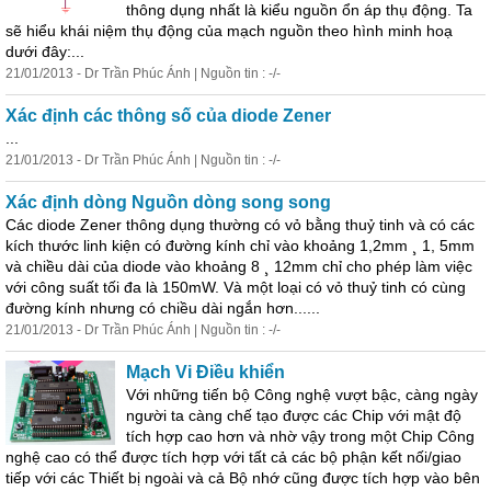
thông
dụng
nhất là kiểu nguồn ổn áp thụ động. Ta
sẽ hiểu khái niệm thụ động của mạch nguồn theo hình minh hoạ
dưới đây:...
21/01/2013 - Dr Trần Phúc Ánh | Nguồn tin : -/-
Xác định các
thông
số của diode Zener
...
21/01/2013 - Dr Trần Phúc Ánh | Nguồn tin : -/-
Xác định dòng Nguồn dòng song song
Các diode Zener
thông
dụng
thường có vỏ bằng thuỷ tinh và có các
kích thước linh kiện có đường kính chỉ vào khoảng 1,2mm ¸ 1, 5mm
và chiều dài của diode vào khoảng 8 ¸ 12mm chỉ cho phép làm việc
với công suất tối đa là 150mW. Và một loại có vỏ thuỷ tinh có cùng
đường kính nhưng có chiều dài ngắn hơn......
21/01/2013 - Dr Trần Phúc Ánh | Nguồn tin : -/-
Mạch Vi Điều khiển
Với những tiến bộ Công nghệ vượt bậc, càng ngày
người ta càng chế tạo được các Chip với mật độ
tích hợp cao hơn và nhờ vậy trong một Chip Công
nghệ cao có thể được tích hợp với tất cả các bộ phận kết nối/giao
tiếp với các Thiết bị ngoài và cả Bộ nhớ cũng được tích hợp vào bên