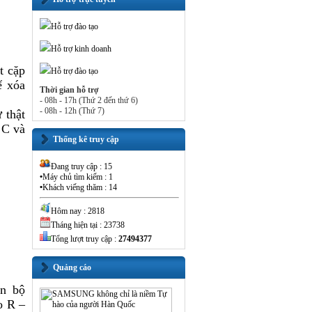
Hỗ trợ đào tạo
Hỗ trợ kinh doanh
t cặp
Hỗ trợ đào tạo
ể xóa
Thời gian hỗ trợ
- 08h - 17h (Thứ 2 đến thứ 6)
- 08h - 12h (Thứ 7)
 thật
 C và
Thống kê truy cập
Đang truy cập : 15
•
Máy chủ tìm kiếm : 1
•
Khách viếng thăm : 14
Hôm nay : 2818
Tháng hiện tại : 23738
Tổng lượt truy cập :
27494377
Quảng cáo
àn bộ
o R –