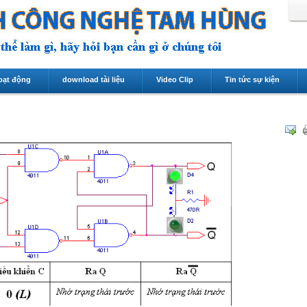
oạt động
download tài liệu
Video Clip
Tin tức sự kiện