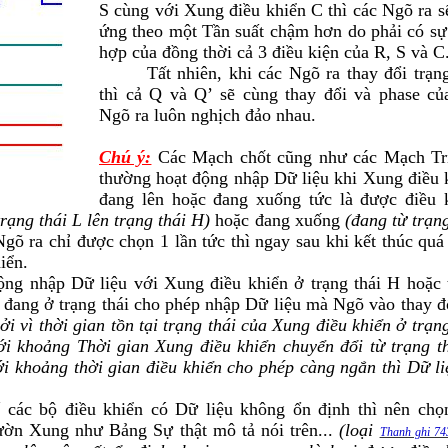
S cùng với Xung điều khiển C thì các Ngõ ra s
ứng theo một Tần suất chậm hơn do phải có sự
hợp của đồng thời cả 3 điều kiện của R, S và C
Tất nhiên, khi các Ngõ ra thay đổi trạng
thì cả Q và Q’ sẽ cùng thay đổi và phase củ
Ngõ ra luôn nghịch đảo nhau.
Chú ý:
Các Mạch chốt cũng như các Mạch Tr
thường hoạt động nhập Dữ liệu khi Xung điều 
đang lên hoặc đang xuống tức là được điều 
trạng thái L lên trạng thái H)
hoặc đang xuống
(đang từ trạng
õ ra chỉ được chọn 1 lần tức thì ngay sau khi kết thúc quá 
iển.
ộng nhập Dữ liệu với Xung điều khiển ở trạng thái H hoặc 
n đang ở trạng thái cho phép nhập Dữ liệu mà Ngõ vào thay đổ
ởi vì thời gian tồn tại trạng thái của Xung điều khiển ở trạng
i khoảng Thời gian Xung điều khiển chuyển đổi từ trạng t
i khoảng thời gian điều khiển cho phép càng ngắn thì Dữ li
ế các bộ điều khiển có Dữ liệu không ổn định thì nên chọ
ườn Xung như Bảng Sự thật mô tả nói trên...
(loại
Thanh ghi 74