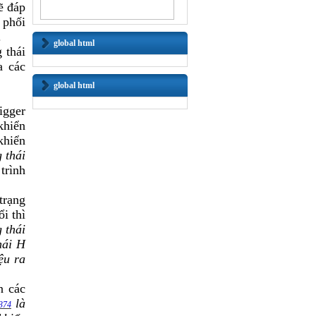
ẽ đáp
 phối
.
global html
 thái
a các
global html
igger
khiển
khiển
 thái
trình
trạng
i thì
 thái
hái H
ệu ra
n các
là
374