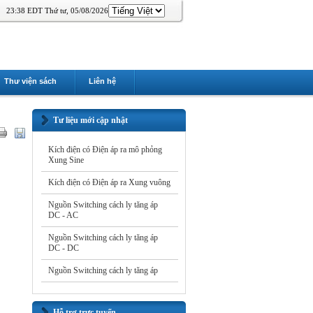
23:38 EDT Thứ tư, 05/08/2026
Thư viện sách
Liên hệ
Tư liệu mới cập nhật
Kích điện có Điện áp ra mô phỏng
Xung Sine
Kích điện có Điện áp ra Xung vuông
Nguồn Switching cách ly tăng áp
DC - AC
Nguồn Switching cách ly tăng áp
DC - DC
Nguồn Switching cách ly tăng áp
Hỗ trợ trực tuyến