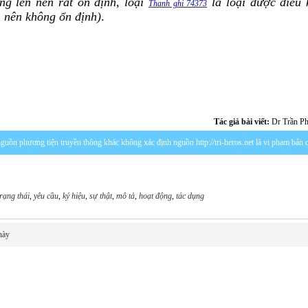
ng lên nên rất ổn định, loại
là loại được điều 
Thanh ghi 74373
n nên không ổn định)
.
Tác giả bài viết:
Dr Trần P
c nguồn phương tiện truyền thông khác không xác định nguồn http://tri-heros.net là vi phạm bản
trạng thái
,
yêu cầu
,
ký hiệu
,
sự thật
,
mô tả
,
hoạt động
,
tác dụng
này