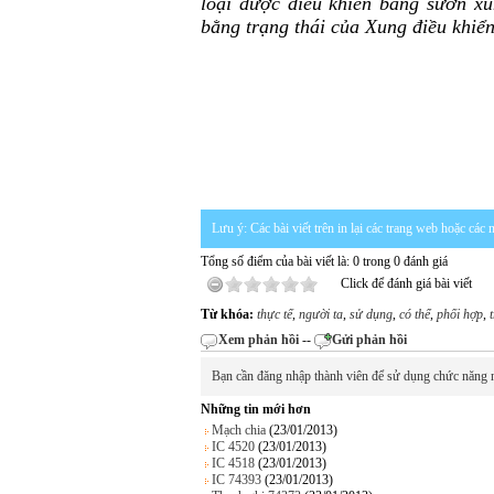
loại được điều khiển bằng sườn xu
bằng trạng thái của Xung điều khiể
Lưu ý: Các bài viết trên in lại các trang web hoặc cá
Tổng số điểm của bài viết là: 0 trong 0 đánh giá
Click để đánh giá bài viết
Từ khóa:
thực tế
,
người ta
,
sử dụng
,
có thể
,
phối hợp
,
Xem phản hồi
--
Gửi phản hồi
Bạn cần đăng nhập thành viên để sử dụng chức năng 
Những tin mới hơn
Mạch chia
(23/01/2013)
IC 4520
(23/01/2013)
IC 4518
(23/01/2013)
IC 74393
(23/01/2013)