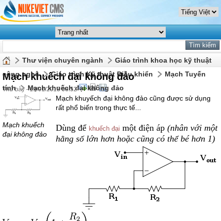
Thư viện chuyên ngành
Giáo trình khoa học kỹ thuật
công nghệ
Giáo trình Kỹ thuật Điều khiển
Mạch Tuyến
Mạch khuếch đại không đảo
tính
Mạch khuếch đại không đảo
Thứ bảy - 19/01/2013 08:52
Mạch khuyếch đại không đảo cũng được sử dụng
rất phổ biến trong thực tế...
Mạch khuếch
Dùng để
một điện áp
(nhân với một
khuếch đại
đại không đảo
hằng số lớn hơn hoặc cũng có thể bé hơn 1)