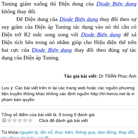
Tuning giảm xuống thì Điện dung của
Diode Biến dung
không thay đổi.
Để Điện dung của
Diode Biến dung
thay đổi theo sự
suy giảm của Điện áp Tuning tác dụng vào nó thì cần có
Điện trở R
2
mắc song song với
Diode Biến dung
để xả
Điện tích bên trong nó nhằm giúp cho Hiệu điện thế trên
hai cực của
Diode Biến dung
thay đổi theo đúng sự tác
dụng của Điện áp Tuning.
Tác giả bài viết:
Dr TRẦN Phúc Ánh
Lưu ý: Các bài viết trên in lại các trang web hoặc các nguồn phương
tiện truyền thông khác không xác định nguồn http://tri-heros.net là vi
phạm bản quyền
Tổng số điểm của bài viết là: 0 trong 0 đánh giá
Click để đánh giá bài viết
Từ khóa:
nguyên lý
,
tần số
,
thực hiện
,
thông qua
,
dao động
,
thay đổi
,