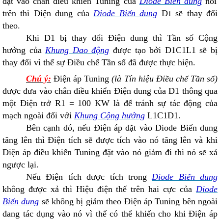
đặt vào chân điều khiển Tuning của
Diode Biến dung
nói
trên thì Điện dung của
Diode Biến dung
D
sẽ thay đổi
1
theo.
Khi D
1
bị thay đổi Điện dung thì Tần số Cộng
hưởng của
Khung Dao động
được tạo bởi D
1
C
1
L
1
sẽ bị
thay đổi vì thế sự Điều chế Tần số đã được thực hiện.
Chú ý:
Điện áp Tuning
(là Tín hiệu Điều chế Tần số)
được đưa vào chân điều khiển Điện dung của D
1
thông qua
một Điện trở R
1
= 100 KW là để tránh sự tác động của
mạch ngoài đối với
Khung Cộng hưởng
L
1
C
1
D
1
.
Bên cạnh đó, nếu Điện áp đặt vào Diode Biến dung
tăng lên thì Điện tích sẽ được tích vào nó tăng lên và khi
Điện áp điều khiển Tuning đặt vào nó giảm đi thì nó sẽ xả
ngược lại.
Nếu Điện tích được tích trong
Diode Biến dung
không được xả thì Hiệu điện thế trên hai cực của
Diode
Biến dung
sẽ không bị giảm theo Điện áp Tuning bên ngoài
đang tác dụng vào nó vì thế có thể khiến cho khi Điện áp