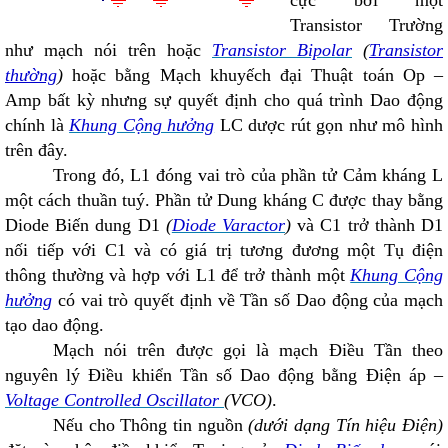
cực bởi một
Transistor Trường
như mạch nói trên hoặc
Transistor Bipolar
(
Transistor
thường
)
hoặc bằng Mạch khuyếch đại Thuật toán Op –
Amp bất kỳ nhưng sự quyết định cho quá trình Dao động
chính là
Khung Cộng hưởng
LC dược rút gọn như mô hình
trên đây.
Trong đó, L
1
đóng vai trò của phần tử Cảm kháng L
một cách thuần tuý. Phần tử Dung kháng C được thay bằng
Diode Biến dung D
1
(
Diode Varactor
)
và C
1
trở thành D
1
nối tiếp với C
1
và có giá trị tương đương một Tụ điện
thông thường và hợp với L
1
để trở thành một
Khung Cộng
hưởng
có vai trò quyết định về Tần số Dao động của mạch
tạo dao động.
Mạch nói trên được gọi là mạch Điều Tần theo
nguyên lý Điều khiển Tần số Dao động bằng Điện áp –
Voltage Controlled Oscillator
(VCO)
.
Nếu cho Thông tin nguồn
(dưới dạng Tín hiệu Điện)