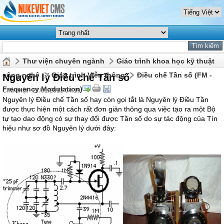
Thư viện chuyên ngành
Giáo trình khoa học kỹ thuật
công nghệ
Giáo trình Viễn thông
Điều chế Tần số (FM -
Nguyên lý Điều chế Tần số
Frequency Modulation)
Chủ nhật - 27/01/2013 04:19
Nguyên lý Điều chế Tần số hay còn gọi tắt là Nguyên lý Điều Tần
được thực hiện một cách rất đơn giản thông qua việc tạo ra một Bộ
tự tạo dao động có sự thay đổi được Tần số do sự tác động của Tín
hiệu như sơ đồ Nguyên lý dưới đây: