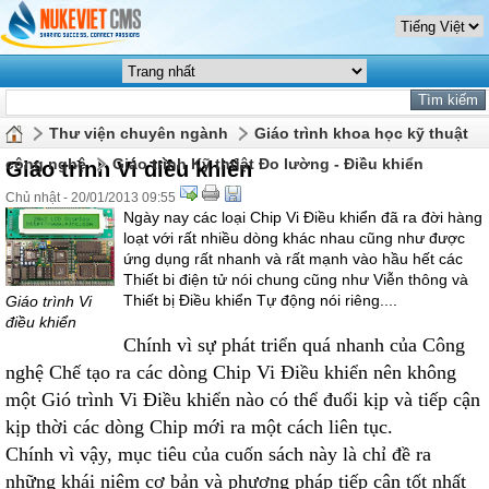
Thư viện chuyên ngành
Giáo trình khoa học kỹ thuật
công nghệ
Giáo trình Kỹ thuật Đo lường - Điều khiển
Giáo trình Vi điều khiển
Chủ nhật - 20/01/2013 09:55
Ngày nay các loại Chip Vi Điều khiển đã ra đời hàng
loạt với rất nhiều dòng khác nhau cũng như được
ứng dụng rất nhanh và rất mạnh vào hầu hết các
Thiết bi điện tử nói chung cũng như Viễn thông và
Thiết bị Điều khiển Tự động nói riêng....
Giáo trình Vi
điều khiển
Chính vì sự phát triển quá nhanh của Công
nghệ Chế tạo ra các dòng Chip Vi Điều khiển nên không
một Gió trình Vi Điều khiển nào có thể đuổi kịp và tiếp cận
kịp thời các dòng Chip mới ra một cách liên tục.
Chính vì vậy, mục tiêu của cuốn sách này là chỉ đề ra
những khái niệm cơ bản và phương pháp tiếp cận tốt nhất