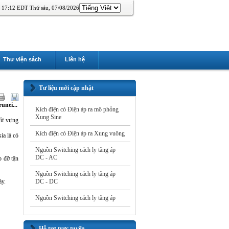
17:12 EDT Thứ sáu, 07/08/2026
Thư viện sách
Liên hệ
Tư liệu mới cập nhật
unei...
Kích điện có Điện áp ra mô phỏng
Xung Sine
 Từ vựng
Kích điện có Điện áp ra Xung vuông
ia là có
Nguồn Switching cách ly tăng áp
DC - AC
p đỡ tận
Nguồn Switching cách ly tăng áp
ày.
DC - DC
Nguồn Switching cách ly tăng áp
Hỗ trợ trực tuyến