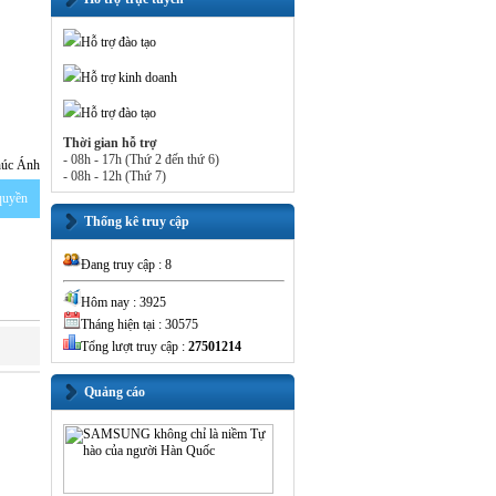
Hỗ trợ đào tạo
Hỗ trợ kinh doanh
Hỗ trợ đào tạo
Thời gian hỗ trợ
- 08h - 17h (Thứ 2 đến thứ 6)
húc Ánh
- 08h - 12h (Thứ 7)
 quyền
Thống kê truy cập
Đang truy cập : 8
Hôm nay : 3925
Tháng hiện tại : 30575
Tổng lượt truy cập :
27501214
Quảng cáo