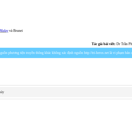
Malay
và Brunei
Tác giả bài viết:
Dr Trần P
c nguồn phương tiện truyền thông khác không xác định nguồn http://tri-heros.net là vi phạm bản
này