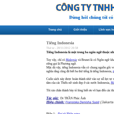
Trang chủ
Giới thiệu
Lĩnh vực h
Tiếng Indonesia
Thứ tư - 28/11/2012 20:58
Tiếng Indonesia là một trong ba ngôn ngữ thuộc nh
Tuy vậy, chỉ có
Malaysia
và Brunei là có Ngôn ngữ khá
riêng gọi là Phương ngữ.
Mặc dù vậy, tiếng Indonesia vẫn có chung nguồn gốc 
nghĩa rằng cũng đã biết ba thứ tiếng là tiếng Indonesia,
Cuốn sách này được hoàn thành nhờ vào sự nỗ lực tự n
tâm của các Thiếu nữ xinh đẹp ở các nước Indonesia,
Ma
Tôi xin chân thành bày tỏ lòng biết ơn vô hạn đến các t
Tác giả:
Dr TRẦN Phúc Ánh
(Jakarta
Hiệu chính:
F
ransiska Denisha Supit
Phần 1:
Đại từ Nhân xưng