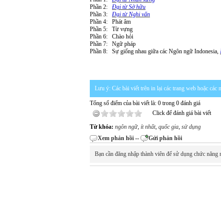
Phần 2:
Đại từ Sở hữu
Phần 3:
Đại từ Nghi vấn
Phần 4: Phát âm
Phần 5: Từ vựng
Phần 6: Chào hỏi
Phần 7: Ngữ pháp
Phần 8: Sự giống nhau giữa các Ngôn ngữ Indonesia,
Lưu ý: Các bài viết trên in lại các trang web hoặc cá
Tổng số điểm của bài viết là: 0 trong 0 đánh giá
Click để đánh giá bài viết
Từ khóa:
ngôn ngữ
,
ít nhất
,
quốc gia
,
sử dụng
Xem phản hồi
--
Gửi phản hồi
Bạn cần đăng nhập thành viên để sử dụng chức năng 