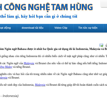
oạt động
download tài liệu
Video Clip
Tin tức sự kiện
óm Ngôn ngữ Bahasa được ít nhất ba Quốc gia sử dụng đó là Indonesia, Malaysia và Br
 giống nhau còn riêng Indonesia thì có nhiều biến cách về mặt ngữ pháp cũng như có nhiều
với các Ngôn ngữ của
Malaysia
và Brunei cho nên vẫn có thể tự hào rằng nếu biết tiếng Indones
tiếng Malay
và tiếng Brunei.
ghiên cứu và học hỏi của tôi trong nhiều năm về các Ngôn ngữ Bahasa cũng như nhờ sự giú
laysia
và Brunei.
hiếu nữ xinh đẹp của Indonesia,
Malaysia
và Brunei đã từng giúp đỡ tôi hoàn thành cuốn sách n
 - Indonesia)