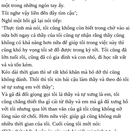
một trong những ngón tay ấy.
Tôi nghe vậy liền đến đây tìm cậu’;
Nghỉ một hồi gã lại nói tiếp:
‘Thực tình mà nói, tôi cũng không còn biết trong chờ vào ai
nữa bởi ngay cả thầy của tôi cũng tự nhận rằng thầy cũng
không có khả năng hơn nữa để giúp tôi trong việc này thì
cũng khó hy vọng tôi sẽ đỗ được trong kỳ tới. Tôi cũng đã
lớn tuổi rồi, cũng đã có gia đình và con nhỏ, đi học rất vất
vả và tốn kém.
Kéo dài thời gian thì sẽ rất khó khăn mà bỏ dở thì cũng
không đành. Thôi thì tôi xin bái cậu làm thầy và theo đó tôi
sẽ tự xưng em với thầy’;
Và gã đã đổi giọng gọi tôi là thầy và tự xưng là em, tôi
cũng chẳng thiết tha gì cái từ thầy và em mà gã đã xưng hô
với tôi nhưng qua lời than vãn của gã tôi cũng không nỡ
lòng nào từ chối. Hơn nữa việc giúp gã cũng không mất
nhiều thời gian của tôi. Cuối cùng tôi mới nói: