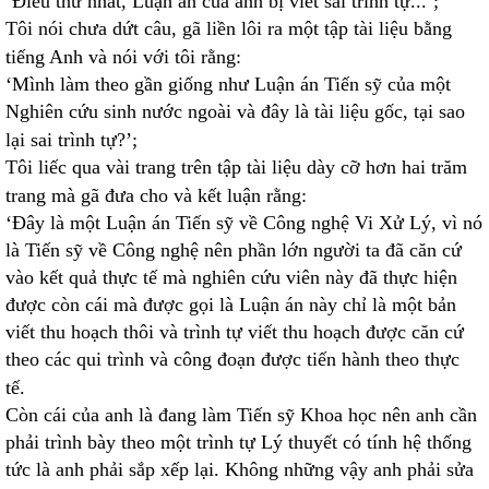
‘Điều thứ nhất, Luận án của anh bị viết sai trình tự...’;
Tôi nói chưa dứt câu, gã liền lôi ra một tập tài liệu bằng
tiếng Anh và nói với tôi rằng:
‘Mình làm theo gần giống như Luận án Tiến sỹ của một
Nghiên cứu sinh nước ngoài và đây là tài liệu gốc, tại sao
lại sai trình tự?’;
Tôi liếc qua vài trang trên tập tài liệu dày cỡ hơn hai trăm
trang mà gã đưa cho và kết luận rằng:
‘Đây là một Luận án Tiến sỹ về Công nghệ Vi Xử Lý, vì nó
là Tiến sỹ về Công nghệ nên phần lớn người ta đã căn cứ
vào kết quả thực tế mà nghiên cứu viên này đã thực hiện
được còn cái mà được gọi là Luận án này chỉ là một bản
viết thu hoạch thôi và trình tự viết thu hoạch được căn cứ
theo các qui trình và công đoạn được tiến hành theo thực
tế.
Còn cái của anh là đang làm Tiến sỹ Khoa học nên anh cần
phải trình bày theo một trình tự Lý thuyết có tính hệ thống
tức là anh phải sắp xếp lại. Không những vậy anh phải sửa