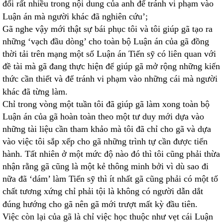
đổi rất nhiều trong nội dung của anh để tránh vi phạm vào
Luận án mà người khác đã nghiên cứu’;
Gã nghe vậy mới thật sự bái phục tôi và tôi giúp gã tạo ra
những ‘vạch đầu dòng’ cho toàn bộ Luận án của gã đồng
thời tải trên mạng một số Luận án Tiến sỹ có liên quan với
đề tài mà gã đang thực hiện để giúp gã mở rộng những kiến
thức cần thiết và để tránh vi phạm vào những cái mà người
khác đã từng làm.
Chỉ trong vòng một tuần tôi đã giúp gã làm xong toàn bộ
Luận án của gã hoàn toàn theo một tư duy mới dựa vào
những tài liệu cần tham khảo mà tôi đã chỉ cho gã và dựa
vào việc tôi sắp xếp cho gã những trình tự cần được tiến
hành. Tất nhiên ở một mức độ nào đó thì tôi cũng phải thừa
nhận rằng gã cũng là một kẻ thông minh bởi vì dù sao đi
nữa đã ‘dám’ làm Tiến sỹ thì ít nhất gã cũng phải có một tố
chất tương xứng chỉ phải tội là không có người dẫn dắt
đúng hướng cho gã nên gã mới trượt mất kỳ đầu tiên.
Việc còn lại của gã là chỉ việc học thuộc như vẹt cái Luận