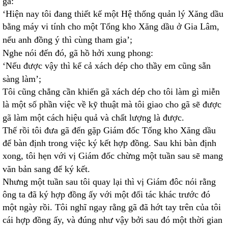
gã:
‘Hiện nay tôi đang thiết kế một Hệ thống quản lý Xăng dầu
bằng máy vi tính cho một Tổng kho Xăng dầu ở Gia Lâm,
nếu anh đồng ý thì cùng tham gia’;
Nghe nói đến đó, gã hồ hởi xung phong:
‘Nếu được vậy thì kể cả xách dép cho thầy em cũng sẵn
sàng làm’;
Tôi cũng chẳng cần khiến gã xách dép cho tôi làm gì miễn
là một số phần việc về kỹ thuật mà tôi giao cho gã sẽ được
gã làm một cách hiệu quả và chất lượng là được.
Thế rồi tôi đưa gã đến gặp Giám đốc Tổng kho Xăng dầu
để bàn định trong việc ký kết hợp đồng. Sau khi bàn định
xong, tôi hẹn với vị Giám đốc chừng một tuần sau sẽ mang
văn bản sang để ký kết.
Nhưng một tuần sau tôi quay lại thì vị Giám đôc nói rằng
ông ta đã ký hợp đồng ấy với một đối tác khác trước đó
một ngày rồi. Tôi nghĩ ngay rằng gã đã hớt tay trên của tôi
cái hợp đồng ấy, và đúng như vậy bởi sau đó một thời gian