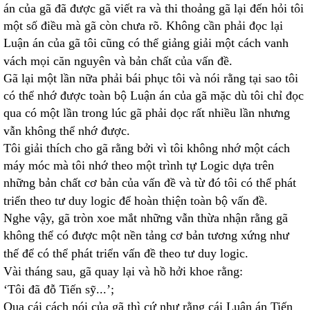
án của gã đã được gã viết ra và thi thoảng gã lại đến hỏi tôi
một số điều mà gã còn chưa rõ. Không cần phải đọc lại
Luận án của gã tôi cũng có thể giảng giải một cách vanh
vách mọi căn nguyên và bản chất của vấn đề.
Gã lại một lần nữa phải bái phục tôi và nói rằng tại sao tôi
có thể nhớ được toàn bộ Luận án của gã mặc dù tôi chỉ đọc
qua có một lần trong lúc gã phải dọc rất nhiều lần nhưng
vẫn không thể nhớ được.
Tôi giải thích cho gã rằng bởi vì tôi không nhớ một cách
máy móc mà tôi nhớ theo một trình tự Logic dựa trên
những bản chất cơ bản của vấn đề và từ đó tôi có thể phát
triển theo tư duy logic để hoàn thiện toàn bộ vấn đề.
Nghe vậy, gã tròn xoe mắt những vẫn thừa nhận rằng gã
không thể có được một nền tảng cơ bản tương xứng như
thế để có thể phát triển vấn đề theo tư duy logic.
Vài tháng sau, gã quay lại và hồ hởi khoe rằng:
‘Tôi đã đỗ Tiến sỹ...’;
Qua cái cách nói của gã thì cứ như rằng cái Luận án Tiến