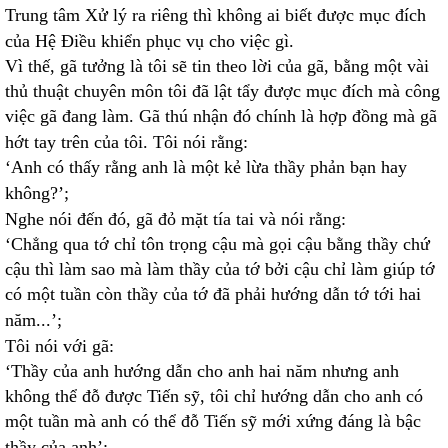
Trung tâm Xử lý ra riêng thì không ai biết được mục đích
của Hệ Điều khiển phục vụ cho việc gì.
Vì thế, gã tưởng là tôi sẽ tin theo lời của gã, bằng một vài
thủ thuật chuyên môn tôi đã lật tẩy được mục đích mà công
việc gã đang làm. Gã thú nhận đó chính là hợp đồng mà gã
hớt tay trên của tôi. Tôi nói rằng:
‘Anh có thấy rằng anh là một kẻ lừa thầy phản bạn hay
không?’;
Nghe nói đến đó, gã đỏ mặt tía tai và nói rằng:
‘Chẳng qua tớ chỉ tôn trọng cậu mà gọi cậu bằng thầy chứ
cậu thì làm sao mà làm thầy của tớ bởi cậu chỉ làm giúp tớ
có một tuần còn thầy của tớ đã phải hướng dẫn tớ tới hai
năm...’;
Tôi nói với gã:
‘Thầy của anh hướng dẫn cho anh hai năm nhưng anh
không thể đỗ được Tiến sỹ, tôi chỉ hướng dẫn cho anh có
một tuần mà anh có thể đỗ Tiến sỹ mới xứng đáng là bậc
thầy của anh’;