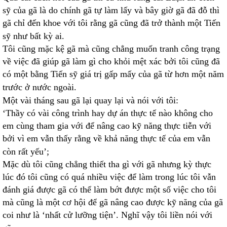
sỹ của gã là do chính gã tự làm lấy và bây giờ gã đã đỗ thì
gã chỉ đến khoe với tôi rằng gã cũng đã trở thành một Tiến
sỹ như bất kỳ ai.
Tôi cũng mặc kệ gã mà cũng chẳng muốn tranh công trạng
về việc đã giúp gã làm gì cho khỏi mệt xác bởi tôi cũng đã
có một bằng Tiến sỹ giá trị gấp mấy của gã từ hơn một năm
trước ở nước ngoài.
Một vài tháng sau gã lại quay lại và nói với tôi:
‘Thầy có vài công trình hay dự án thực tế nào không cho
em cùng tham gia với để nâng cao kỹ năng thực tiễn với
bởi vì em vẫn thấy rằng về khả năng thực tế của em vẫn
còn rất yếu’;
Mặc dù tôi cũng chẳng thiết tha gì với gã nhưng kỳ thực
lúc đó tôi cũng có quá nhiều việc để làm trong lúc tôi vẫn
đánh giá được gã có thể làm bớt được một số việc cho tôi
mà cũng là một cơ hội để gã nâng cao được kỹ năng của gã
coi như là ‘nhất cử lưỡng tiện’. Nghĩ vậy tôi liền nói với