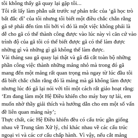
tôi không thấy gã quay lại gặp tôi...
Tôi rất lấy làm phẫn uất trước sự phản trắc của ‘gã học trò
bất đắc dĩ’ của tôi nhưng tôi biết một điều chắc chắn rằng
gã sẽ phải đến tìm tôi bởi vì đó là một việc không phải là
dễ cho gã có thể thành công được vào lúc này vì căn cứ vào
trình độ của gã tôi có thể biết được gã có thể làm được
những gì và những gì gã không thể làm được.
Vài tháng sau gã quay lại thật và gã đã cắt toàn bộ những
phần công việc thành những mảng nhỏ mà trong đó gã
mang đến một mảng rất quan trọng mà ngay từ lúc đầu tôi
đã biết chắc chắn rằng đó là mảng mà gã không làm được
nhưng lúc đó gã lại nói với tôi một cách rất giảo hoạt rằng:
‘Em đang làm một Hệ Điều khiển cho máy bay tự lái, em
muốn nhờ thầy giải thích và hướng dẫn cho em một số vấn
đề liên quan mảng này’;
Thực chất, các Hệ Điều khiển đều có cấu trúc gần giống
nhau về Trung tâm Xử lý, chỉ khác nhau về các cấu trúc
ngoại vi và các cơ cấu chấp hành. Vì vậy, nếu cắt mảng