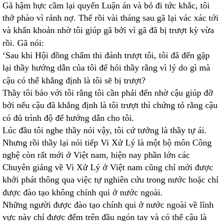
Gã hậm hực cầm lại quyển Luận án và bỏ đi tức khắc, tôi
thở phào vì rảnh nợ. Thế rồi vài tháng sau gã lại vác xác tới
và khẩn khoản nhờ tôi giúp gã bởi vì gã đã bị trượt kỳ vừa
rồi. Gã nói:
‘Sau khi Hội đồng chấm thi đánh trượt tôi, tôi đã đến gặp
lại thầy hướng dẫn của tôi để hỏi thầy rằng vì lý do gì mà
cậu có thể khẳng định là tôi sẽ bị trượt?
Thầy tôi bảo với tôi rằng tôi cần phải đến nhờ cậu giúp đỡ
bởi nếu cậu đã khẳng định là tôi trượt thì chứng tỏ rằng cậu
có đủ trình độ để hướng dẫn cho tôi.
Lúc đầu tôi nghe thầy nói vậy, tôi cứ tưởng là thầy tự ái.
Nhưng rồi thầy lại nói tiếp Vi Xử Lý là một bộ môn Công
nghệ còn rất mới ở Việt nam, hiện nay phần lớn các
Chuyên giảng về Vi Xử Lý ở Việt nam cũng chỉ mới được
khởi phát thông qua việc tự nghiên cứu trong nước hoặc chỉ
được đào tạo không chính qui ở nước ngoài.
Những người được đào tạo chính qui ở nước ngoài về lĩnh
vực này chỉ được đếm trên đầu ngón tay và có thể cậu là