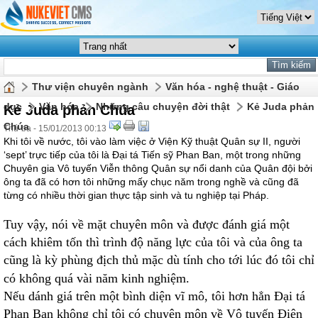
Thư viện chuyên ngành
Văn hóa - nghệ thuật - Giáo
dục
Văn hóa
Những câu chuyện đời thật
Kẻ Juda phản
Kẻ Juda phản Chúa
Chúa
Thứ ba - 15/01/2013 00:13
Khi tôi về nước, tôi vào làm việc ở Viện Kỹ thuật Quân sự II, người
‘sept’ trực tiếp của tôi là Đại tá Tiến sỹ Phan Ban, một trong những
Chuyên gia Vô tuyến Viễn thông Quân sự nổi danh của Quân đội bởi
ông ta đã có hơn tôi những mấy chục năm trong nghề và cũng đã
từng có nhiều thời gian thực tập sinh và tu nghiệp tại Pháp.
Tuy vậy, nói về mặt chuyên môn và được đánh giá một
cách khiêm tốn thì trình độ năng lực của tôi và của ông ta
cũng là kỳ phùng địch thủ mặc dù tính cho tới lúc đó tôi chỉ
có không quá vài năm kinh nghiệm.
Nếu dánh giá trên một bình diện vĩ mô, tôi hơn hẳn Đại tá
Phan Ban không chỉ tôi có chuyên môn về Vô tuyến Điện