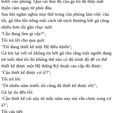
bước vào phòng. Qua cái thái độ của gã tôi đã thấy mất
thiện cảm ngay từ phút đầu.
Sau khi ngắm nghía mọi thứ trong căn phòng làm việc của
tôi, gã liền lên tiếng một cách rất trịch thượng bởi gã cũng
nhiều hơn tôi gần chục tuổi:
‘Cậu đang làm gì vậy?’;
Tôi trả lời cho qua quít:
‘Tôi đang thiết kế một Hệ điều khiển’;
Gã hỏi lại với vẻ không tin bởi gã cho rằng một người đang
trẻ tuổi như tôi thì không thể nào có đủ trình độ để có thể
thiết kế được một Hệ thống Kỹ thuật cao cấp đó được:
‘Cậu thiết kế được cơ à!?’;
Tôi trả lời:
‘Từ nhiều năm trước tôi cũng đã thiết kế được rồi!’;
Gã lại tỉa đểu tôi:
‘Cậu thiết kế cái này từ mấy năm nay mà vẫn chưa xong cơ
à?’;
Tôi cáu tiết: