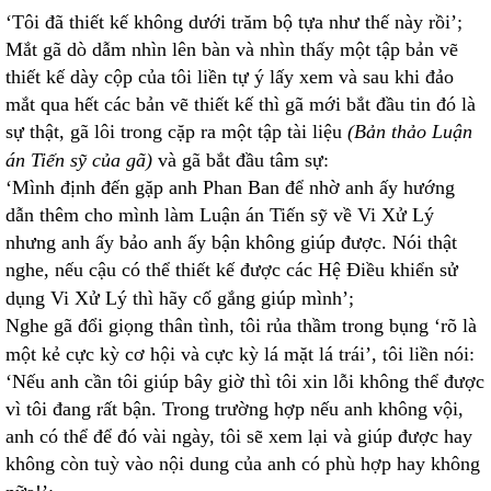
‘Tôi đã thiết kế không dưới trăm bộ tựa như thế này rồi’;
Mắt gã dò dẫm nhìn lên bàn và nhìn thấy một tập bản vẽ
thiết kế dày cộp của tôi liền tự ý lấy xem và sau khi đảo
mắt qua hết các bản vẽ thiết kế thì gã mới bắt đầu tin đó là
sự thật, gã lôi trong cặp ra một tập tài liệu
(Bản thảo Luận
án Tiến sỹ của gã)
và gã bắt đầu tâm sự:
‘Mình định đến gặp anh Phan Ban để nhờ anh ấy hướng
dẫn thêm cho mình làm Luận án Tiến sỹ về Vi Xử Lý
nhưng anh ấy bảo anh ấy bận không giúp được. Nói thật
nghe, nếu cậu có thể thiết kế được các Hệ Điều khiển sử
dụng Vi Xử Lý thì hãy cố gắng giúp mình’;
Nghe gã đổi giọng thân tình, tôi rủa thầm trong bụng ‘rõ là
một kẻ cực kỳ cơ hội và cực kỳ lá mặt lá trái’, tôi liền nói:
‘Nếu anh cần tôi giúp bây giờ thì tôi xin lỗi không thể được
vì tôi đang rất bận. Trong trường hợp nếu anh không vội,
anh có thể để đó vài ngày, tôi sẽ xem lại và giúp được hay
không còn tuỳ vào nội dung của anh có phù hợp hay không