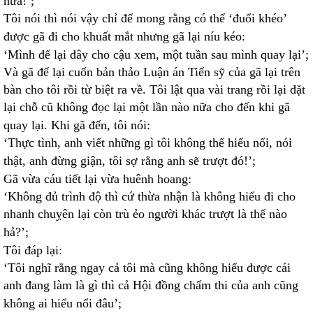
nữa!’;
Tôi nói thì nói vậy chỉ để mong rằng có thể ‘đuổi khéo’
được gã đi cho khuất mắt nhưng gã lại níu kéo:
‘Mình để lại đây cho cậu xem, một tuần sau mình quay lại’;
Và gã để lại cuốn bản thảo Luận án Tiến sỹ của gã lại trên
bàn cho tôi rồi từ biệt ra về. Tôi lật qua vài trang rồi lại đặt
lại chỗ cũ không đọc lại một lần nào nữa cho đến khi gã
quay lại. Khi gã đến, tôi nói:
‘Thực tình, anh viết những gì tôi không thể hiểu nổi, nói
thật, anh đừng giận, tôi sợ rằng anh sẽ trượt đó!’;
Gã vừa cáu tiết lại vừa huênh hoang:
‘Không đủ trình độ thì cứ thừa nhận là không hiểu đi cho
nhanh chuỵên lại còn trù ẻo người khác trượt là thế nào
hả?’;
Tôi đáp lại:
‘Tôi nghĩ rằng ngay cả tôi mà cũng không hiểu được cái
anh đang làm là gì thì cả Hội đồng chấm thi của anh cũng
không ai hiểu nổi đâu’;