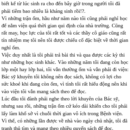
biết kể từ lúc sinh ra cho đến bây giờ trong người tôi đã
phải tiêm bao nhiêu là kháng sinh rồi!?.
Vì những trận ốm, hầu như năm nào tôi cũng phải nghỉ học
để nằm viện quá thời gian qui định của nhà trường. Cũng
rất may, học lực của tôi rất tốt và các thầy cô giáo cũng rất
tín nhiệm mẹ tôi nên tôi được chiếu cố đặc biệt về thời gian
nghỉ ốm.
Việc duy nhất là tôi phải trả bài thi và qua được các kỳ thi
như những học sinh khác. Vào những năm tôi đang còn học
lớp một hay lớp hai, tôi vẫn thường ốm và vẫn phải đi viện:
Bác sỹ khuyên tôi không nên đọc sách, không có lợi cho
sức khoẻ khi đang còn ốm, vì tính tôi rất hiếu động nên khi
vào viện tôi vẫn mang sách theo để đọc.
Lúc đầu tôi đành phải nghe theo lời khuyên của Bác sỹ,
nhưng sau rồi, những trận ốm cứ kéo dài khiến cho tôi phải
lấy làm khổ sở vì chuỗi thời gian vô ích trong Bệnh viện.
Vì thế, có những lần được về nhà vào ngày chủ nhật, tôi đã
tranh thủ tìm và mang theo nhiều quyển sách để đọc.