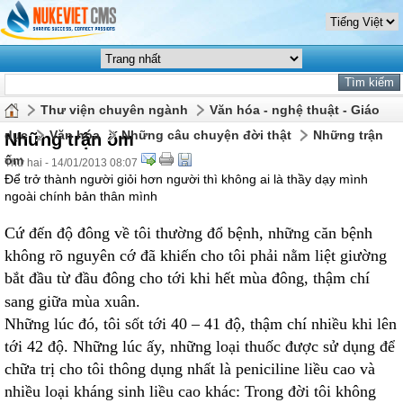
Thư viện chuyên ngành
Văn hóa - nghệ thuật - Giáo
dục
Văn hóa
Những câu chuyện đời thật
Những trận
Những trận ốm
ốm
Thứ hai - 14/01/2013 08:07
Để trở thành người giỏi hơn người thì không ai là thầy dạy mình
ngoài chính bản thân mình
Cứ đến độ đông về tôi thường đổ bệnh, những căn bệnh
không rõ nguyên cớ đã khiến cho tôi phải nằm liệt giường
bắt đầu từ đầu đông cho tới khi hết mùa đông, thậm chí
sang giữa mùa xuân.
Những lúc đó, tôi sốt tới 40 – 41 độ, thậm chí nhiều khi lên
tới 42 độ. Những lúc ấy, những loại thuốc được sử dụng để
chữa trị cho tôi thông dụng nhất là peniciline liều cao và
nhiều loại kháng sinh liều cao khác: Trong đời tôi không