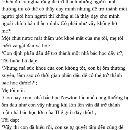
‘Điều đó có nghĩa rằng để trở thành những người bình
thường thì có thể có thầy dạy mình nhưng để trở thành một
người giỏi hơn người thì không ai là thầy dạy cho mình
ngoài chính bản thân mình. Có phải như vậy không hở
mẹ?;
Một chút nước mắt thấm ướt khoé mắt của mẹ tôi, mẹ tôi
cười và gật đầu và hỏi:
‘Con định phấn đấu để trở thành một nhà bác học đấy ư?;
Tôi buồn bã đáp:
‘Nhưng mà sức khoẻ của con không tốt, con bị ốm thường
xuyên, làm sao có thời gian phấn đấu để có thể trở thành
bác học được!?’;
Mẹ tôi nói:
‘Con hãy xem, nhà bác học Newton lúc nhỏ cũng thường bị
ốm đau như con vậy nhưng khi lớn lên vẫn đã trở thành
một nhà bác học lớn của Thế giới đấy thôi!’;
Tôi đáp:
‘Vậy thì con đã hiểu rồi, con sẽ tự quyết tâm đến cùng để