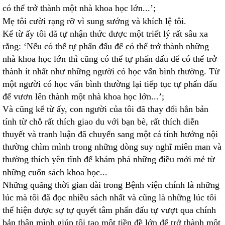
có thể trở thành một nhà khoa học lớn...’;
Mẹ tôi cười rạng rỡ vì sung sướng và khích lệ tôi.
Kể từ ấy tôi đã tự nhận thức được một triết lý rất sâu xa
rằng: ‘Nếu có thể tự phấn đấu để có thể trở thành những
nhà khoa học lớn thì cũng có thể tự phấn đấu để có thể trở
thành ít nhất như những người có học vấn bình thường. Từ
một người có học vấn bình thường lại tiếp tục tự phấn đấu
để vươn lên thành một nhà khoa học lớn...’;
Và cũng kể từ ấy, con người của tôi đã thay đổi hẳn bản
tính từ chỗ rất thích giao du với bạn bè, rất thích diễn
thuyết và tranh luận đã chuyển sang một cá tính hướng nội
thường chìm mình trong những dòng suy nghĩ miên man và
thường thích yên tĩnh để khám phá những điều mới mẻ từ
những cuốn sách khoa học...
Những quãng thời gian dài trong Bệnh viện chính là những
lúc mà tôi đã đọc nhiều sách nhất và cũng là những lúc tôi
thể hiện được sự tự quyết tâm phấn đấu tự vượt qua chính
bản thân mình giúp tôi tạo một tiền đề lớn để trở thành một