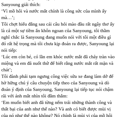
Sanyoung giải thích:
‘Vì mồ hôi và nước mắt chính là công sức của mình ấy
mà…’;
Tôi chợt hiểu đằng sau cái câu hỏi mào đầu rất ngây thơ ấy
là cả một sự tiềm ẩn khôn ngoan của Sanyoung, tôi thầm
nghĩ chắc là Sanyoung đang muốn nói với tôi một điều gì
đó rất hệ trọng mà tôi chưa kịp đoán ra được, Sanyoung lại
nói tiếp:
‘Lúc em còn bé, có lần em khóc nước mắt đã chảy tràn vào
miệng và em đã nuốt thử để biết rằng nước mắt rất mặn và
chát’;
Tôi đành phải tạm ngưng công việc sửa xe đang làm dở để
hờ hững chú ý câu chuyện tiếp theo của Sanyoung và dò
đoán ý định của Sanyoung, Sanyoung lại tiếp tục nói chậm
rãi với ánh mắt nhìn tôi đằm thắm:
‘Em muốn biết anh đã từng nếm trải những thành công và
thất bại của anh như thế nào? Và anh có biết được mùi vị
của nó như thế nào không? Nó chính là mùi vị của mồ hôi