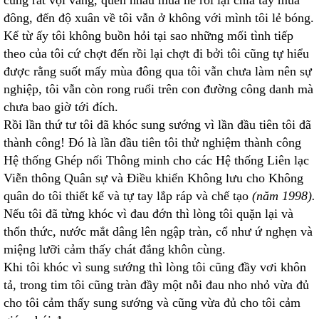
cũng rất vội vàng, quen nhau mùa hè rồi lại chia tay mùa
đông, đến độ xuân về tôi vẫn ở không với mình tôi lẻ bóng.
Kể từ ấy tôi không buồn hỏi tại sao những mối tình tiếp
theo của tôi cứ chợt đến rồi lại chợt đi bởi tôi cũng tự hiểu
được rằng suốt mấy mùa đông qua tôi vẫn chưa làm nên sự
nghiệp, tôi vẫn còn rong ruổi trên con đường công danh mà
chưa bao giờ tới đích.
Rồi lần thứ tư tôi đã khóc sung sướng vì lần đầu tiên tôi đã
thành công! Đó là lần đầu tiên tôi thử nghiệm thành công
Hệ thống Ghép nối Thông minh cho các Hệ thống Liên lạc
Viễn thông Quân sự và Điều khiển Không lưu cho Không
quân do tôi thiết kế và tự tay lắp ráp và chế tạo
(năm 1998).
Nếu tôi đã từng khóc vì đau đớn thì lòng tôi quặn lại và
thổn thức, nước mắt dâng lên ngập tràn, cổ như ứ nghẹn và
miệng lưỡi cảm thấy chát đắng khôn cùng.
Khi tôi khóc vì sung sướng thì lòng tôi cũng đầy vơi khôn
tả, trong tim tôi cũng tràn đầy một nỗi đau nho nhỏ vừa đủ
cho tôi cảm thấy sung sướng và cũng vừa đủ cho tôi cảm