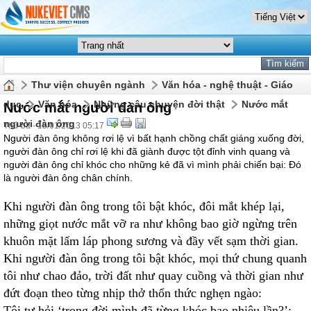
Thư viện chuyên ngành
Văn hóa - nghệ thuật - Giáo
dục
Văn hóa
Những câu chuyện đời thật
Nước mắt
Nước mắt người đàn ông
người đàn ông
Thứ ba - 15/01/2013 05:17
Người đàn ông không rơi lệ vì bất hạnh chồng chất giáng xuống đời,
người đàn ông chỉ rơi lệ khi đã giành được tột đỉnh vinh quang và
người đàn ông chỉ khóc cho những kẻ đã vì mình phải chiến bại: Đó
là người đàn ông chân chính.
Khi người đàn ông trong tôi bật khóc, đôi mắt khép lại,
những giọt nước mắt vỡ ra như không bao giờ ngừng trên
khuôn mặt lấm láp phong sương và đầy vết sạm thời gian.
Khi người đàn ông trong tôi bật khóc, mọi thứ chung quanh
tôi như chao đảo, trời đất như quay cuồng và thời gian như
đứt đoạn theo từng nhịp thở thổn thức nghẹn ngào:
Tôi tự hỏi ‘trong đời mình đã từng khóc bao nhiêu lần?’: