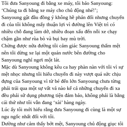
Tôi đưa Sanyoung đi bằng xe máy, tôi bảo Sanyoung:
‘Chúng ta đi bằng xe máy cho chủ động nhé!’;
Sanyoung gật đầu đồng ý không hề phản đối nhưng chuyến
đi của tôi không mấy thuận lợi vì đường lên Việt trì có
nhiều chỗ đang làm dở, nhiều đoạn xấu đến nỗi xe chạy
chậm gần như rùa bò và bụi bay mù trời.
Chừng được nửa đường tôi cảm giác Sanyoung thấm mệt
nên tôi dừng xe lại một quán nước bên đường cho
Sanyoung nghỉ ngơi một lát.
Mặc dù Sanyoung không kêu ca hay phàn nàn với tôi vì sự
mệt nhọc nhưng tôi hiểu chuyến đi này vượt quá sức chịu
đựng của Sanyoung vì từ bé đến lớn Sanyoung chưa từng
phải trải qua một sự vất vả nào kể cả những chuyến đi xa
đều phải sử dụng phương tiện đảm bảo, không phải là bắng
cái thứ như tôi vẫn đang ‘xài’ hàng ngày.
Lúc ấy tôi mới hiểu rằng đưa Sanyoung đi cùng là một sự
ngu ngốc nhất đối với tôi.
Dường như cảm thấy bớt mệt, Sanyoung chủ động giục tôi