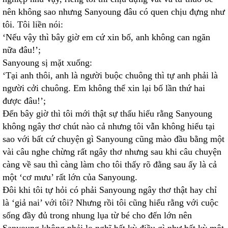
nên không sao nhưng Sanyoung đâu có quen chịu đựng như
tôi. Tôi liền nói:
‘Nếu vậy thì bây giờ em cứ xin bố, anh không can ngăn
nữa đâu!’;
Sanyoung sị mặt xuống:
‘Tại anh thôi, anh là người buộc chuông thì tự anh phải là
người cởi chuông. Em không thể xin lại bố lần thứ hai
được đâu!’;
Đến bây giờ thì tôi mới thật sự thấu hiểu rằng Sanyoung
không ngây thơ chút nào cả nhưng tôi vẫn không hiểu tại
sao với bất cứ chuyện gì Sanyoung cũng mào đầu bằng một
vài câu nghe chừng rất ngây thơ nhưng sau khi câu chuyện
càng về sau thì càng làm cho tôi thấy rõ đằng sau ấy là cả
một ‘cơ mưu’ rất lớn của Sanyoung.
Đôi khi tôi tự hỏi có phải Sanyoung ngây thơ thật hay chỉ
là ‘giả nai’ với tôi? Nhưng rồi tôi cũng hiểu rằng với cuộc
sống đầy đủ trong nhung lụa từ bé cho đến lớn nên