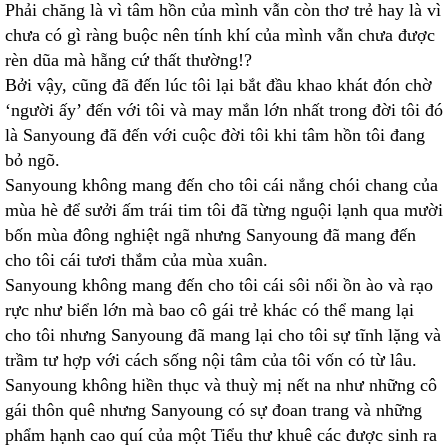
Phải chăng là vì tâm hồn của mình vẫn còn thơ trẻ hay là vì
chưa có gì ràng buộc nên tính khí của mình vẫn chưa được
rèn dũa mà hẵng cứ thất thường!?
Bởi vậy, cũng đã đến lúc tôi lại bắt đầu khao khát đón chờ
‘người ấy’ đến với tôi và may mắn lớn nhất trong đời tôi đó
là Sanyoung đã đến với cuộc đời tôi khi tâm hồn tôi đang
bỏ ngõ.
Sanyoung không mang đến cho tôi cái nắng chói chang của
mùa hè để sưởi ấm trái tim tôi đã từng nguội lạnh qua mười
bốn mùa đông nghiệt ngã nhưng Sanyoung đã mang đến
cho tôi cái tươi thắm của mùa xuân.
Sanyoung không mang đến cho tôi cái sôi nổi ồn ào và rạo
rực như biển lớn mà bao cô gái trẻ khác có thể mang lại
cho tôi nhưng Sanyoung đã mang lại cho tôi sự tĩnh lặng và
trầm tư hợp với cách sống nội tâm của tôi vốn có từ lâu.
Sanyoung không hiền thục và thuỳ mị nết na như những cô
gái thôn quê nhưng Sanyoung có sự đoan trang và những
phẩm hạnh cao quí của một Tiểu thư khuê các được sinh ra