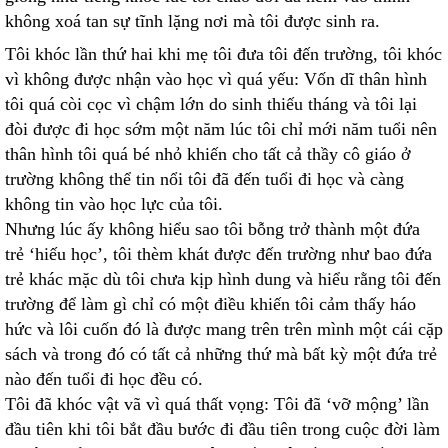
không xoá tan sự tĩnh lặng nơi mà tôi được sinh ra.
Tôi khóc lần thứ hai khi mẹ tôi đưa tôi đến trường, tôi khóc
vì không được nhận vào học vì quá yếu: Vốn dĩ thân hình
tôi quá còi cọc vì chậm lớn do sinh thiếu tháng và tôi lại
đòi được đi học sớm một năm lúc tôi chỉ mới năm tuổi nên
thân hình tôi quá bé nhỏ khiến cho tất cả thầy cô giáo ở
trường không thể tin nổi tôi đã đến tuổi đi học và càng
không tin vào học lực của tôi.
Nhưng lúc ấy không hiểu sao tôi bỗng trở thành một đứa
trẻ ‘hiếu học’, tôi thèm khát được đến trường như bao đứa
trẻ khác mặc dù tôi chưa kịp hình dung và hiểu rằng tôi đến
trường để làm gì chỉ có một điều khiến tôi cảm thấy háo
hức và lôi cuốn đó là được mang trên trên mình một cái cặp
sách và trong đó có tất cả những thứ mà bất kỳ một đứa trẻ
nào đến tuổi đi học đều có.
Tôi đã khóc vật vã vì quá thất vọng: Tôi đã ‘vỡ mộng’ lần
đầu tiên khi tôi bắt đầu bước đi đầu tiên trong cuộc đời làm