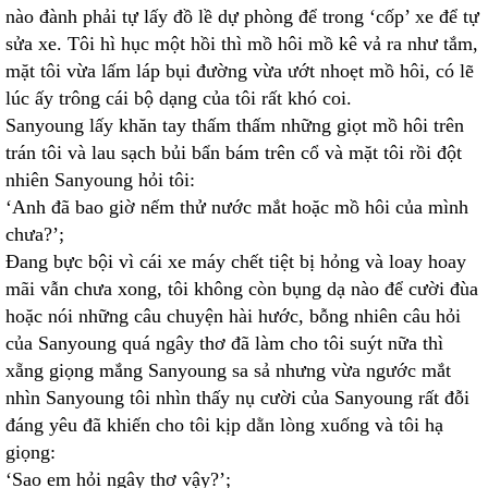
nào đành phải tự lấy đồ lề dự phòng để trong ‘cốp’ xe để tự
sửa xe. Tôi hì hục một hồi thì mồ hôi mồ kê vả ra như tắm,
mặt tôi vừa lấm láp bụi đường vừa ướt nhoẹt mồ hôi, có lẽ
lúc ấy trông cái bộ dạng của tôi rất khó coi.
Sanyoung lấy khăn tay thấm thấm những giọt mồ hôi trên
trán tôi và lau sạch bủi bẩn bám trên cổ và mặt tôi rồi đột
nhiên Sanyoung hỏi tôi:
‘Anh đã bao giờ nếm thử nước mắt hoặc mồ hôi của mình
chưa?’;
Đang bực bội vì cái xe máy chết tiệt bị hỏng và loay hoay
mãi vẫn chưa xong, tôi không còn bụng dạ nào để cười đùa
hoặc nói những câu chuyện hài hước, bỗng nhiên câu hỏi
của Sanyoung quá ngây thơ đã làm cho tôi suýt nữa thì
xẵng giọng mắng Sanyoung sa sả nhưng vừa ngước mắt
nhìn Sanyoung tôi nhìn thấy nụ cười của Sanyoung rất đỗi
đáng yêu đã khiến cho tôi kịp dằn lòng xuống và tôi hạ
giọng:
‘Sao em hỏi ngây thơ vậy?’;