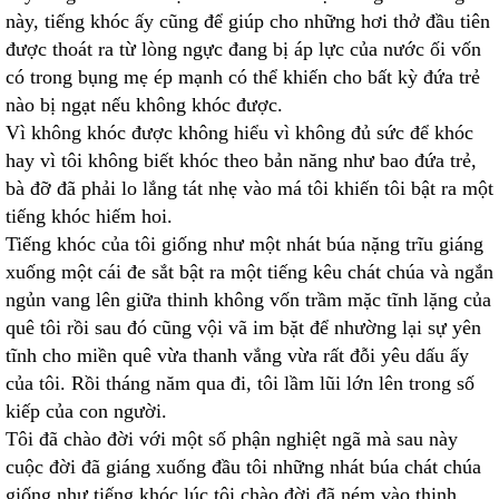
này, tiếng khóc ấy cũng để giúp cho những hơi thở đầu tiên
được thoát ra từ lòng ngực đang bị áp lực của nước ối vốn
có trong bụng mẹ ép mạnh có thể khiến cho bất kỳ đứa trẻ
nào bị ngạt nếu không khóc được.
Vì không khóc được không hiểu vì không đủ sức để khóc
hay vì tôi không biết khóc theo bản năng như bao đứa trẻ,
bà đỡ đã phải lo lắng tát nhẹ vào má tôi khiến tôi bật ra một
tiếng khóc hiếm hoi.
Tiếng khóc của tôi giống như một nhát búa nặng trĩu giáng
xuống một cái đe sắt bật ra một tiếng kêu chát chúa và ngắn
ngủn vang lên giữa thinh không vốn trầm mặc tĩnh lặng của
quê tôi rồi sau đó cũng vội vã im bặt để nhường lại sự yên
tĩnh cho miền quê vừa thanh vắng vừa rất đỗi yêu dấu ấy
của tôi. Rồi tháng năm qua đi, tôi lầm lũi lớn lên trong số
kiếp của con người.
Tôi đã chào đời với một số phận nghiệt ngã mà sau này
cuộc đời đã giáng xuống đầu tôi những nhát búa chát chúa
giống như tiếng khóc lúc tôi chào đời đã ném vào thinh