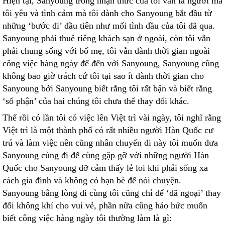
Hiện tại, Sanyoung trong nhận thức của tôi vẫn là người mà
tôi yêu và tình cảm mà tôi dành cho Sanyoung bắt đầu từ
những ‘bước đi’ đầu tiên như mối tình đầu của tôi đã qua.
Sanyoung phải thuê riêng khách sạn ở ngoài, còn tôi vẫn
phải chung sống với bố mẹ, tôi vẫn dành thời gian ngoài
công việc hàng ngày để đến với Sanyoung, Sanyoung cũng
không bao giờ trách cứ tôi tại sao ít dành thời gian cho
Sanyoung bởi Sanyoung biết rằng tôi rất bận và biết rằng
‘số phận’ của hai chúng tôi chưa thể thay đổi khác.
Thế rồi có lần tôi có việc lên Việt trì vài ngày, tôi nghĩ rằng
Việt trì là một thành phố có rất nhiều người Hàn Quốc cư
trú và làm việc nên cũng nhân chuyến đi này tôi muốn đưa
Sanyoung cùng đi để cùng gặp gỡ với những người Hàn
Quốc cho Sanyoung đỡ cảm thấy lẻ loi khi phải sống xa
cách gia đình và không có bạn bè để nói chuyện.
Sanyoung bằng lòng đi cùng tôi cũng chỉ để ‘dã ngoại’ thay
đổi không khí cho vui vẻ, phần nữa cũng háo hức muốn
biết công việc hàng ngày tôi thường làm là gì: