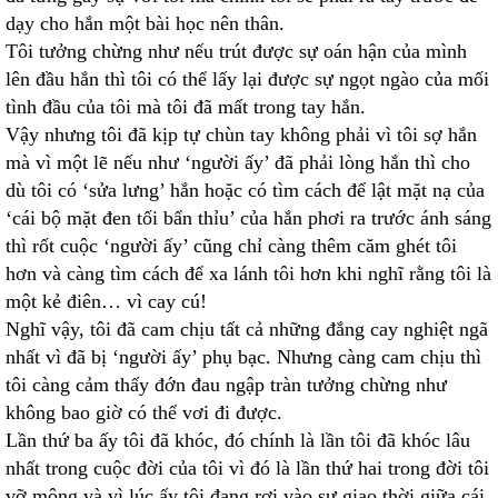
dạy cho hắn một bài học nên thân.
Tôi tưởng chừng như nếu trút được sự oán hận của mình
lên đầu hắn thì tôi có thể lấy lại được sự ngọt ngào của mối
tình đầu của tôi mà tôi đã mất trong tay hắn.
Vậy nhưng tôi đã kịp tự chùn tay không phải vì tôi sợ hắn
mà vì một lẽ nếu như ‘người ấy’ đã phải lòng hắn thì cho
dù tôi có ‘sửa lưng’ hắn hoặc có tìm cách để lật mặt nạ của
‘cái bộ mặt đen tối bẩn thỉu’ của hắn phơi ra trước ánh sáng
thì rốt cuộc ‘người ấy’ cũng chỉ càng thêm căm ghét tôi
hơn và càng tìm cách để xa lánh tôi hơn khi nghĩ rằng tôi là
một kẻ điên… vì cay cú!
Nghĩ vậy, tôi đã cam chịu tất cả những đắng cay nghiệt ngã
nhất vì đã bị ‘người ấy’ phụ bạc. Nhưng càng cam chịu thì
tôi càng cảm thấy đớn đau ngập tràn tưởng chừng như
không bao giờ có thể vơi đi được.
Lần thứ ba ấy tôi đã khóc, đó chính là lần tôi đã khóc lâu
nhất trong cuộc đời của tôi vì đó là lần thứ hai trong đời tôi
vỡ mộng và vì lúc ấy tôi đang rơi vào sự giao thời giữa cái