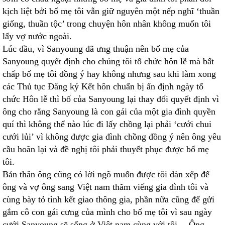
kịch liệt bởi bố mẹ tôi vẫn giữ nguyên một nếp nghĩ ‘thuần
giống, thuần tộc’ trong chuyện hôn nhân không muốn tôi
lấy vợ nước ngoài.
Lúc đầu, vì Sanyoung đã ưng thuận nên bố mẹ của
Sanyoung quyết định cho chúng tôi tổ chức hôn lễ mà bất
chấp bố mẹ tôi đồng ý hay không nhưng sau khi làm xong
các Thủ tục Đăng ký Kết hôn chuẩn bị ấn định ngày tổ
chức Hôn lễ thì bố của Sanyoung lại thay đổi quyết định vì
ông cho rằng Sanyoung là con gái của một gia đình quyền
quí thì không thể nào lúc đi lấy chồng lại phải ‘cưới chui
cưới lủi’ vì không được gia đình chồng đồng ý nên ông yêu
cầu hoãn lại và đề nghị tôi phải thuyết phục được bố mẹ
tôi.
Bản thân ông cũng có lời ngõ muốn được tôi dàn xếp để
ông và vợ ông sang Việt nam thăm viếng gia đình tôi và
cùng bày tỏ tình kết giao thông gia, phần nữa cũng để gửi
gắm cô con gái cưng của mình cho bố mẹ tôi vì sau ngày
cưới Sanyoung sẽ sống ở Việt nam cùng với tôi… Ông