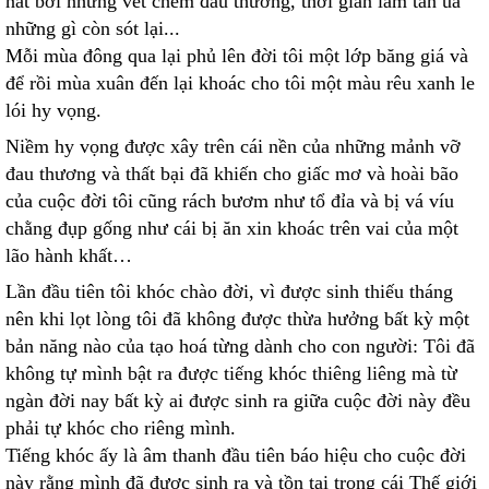
nát bởi những vết chém đau thương, thời gian làm tàn úa
những gì còn sót lại...
Mỗi mùa đông qua lại phủ lên đời tôi một lớp băng giá và
để rồi mùa xuân đến lại khoác cho tôi một màu rêu xanh le
lói hy vọng.
Niềm hy vọng được xây trên cái nền của những mảnh vỡ
đau thương và thất bại đã khiến cho giấc mơ và hoài bão
của cuộc đời tôi cũng rách bươm như tổ đỉa và bị vá víu
chằng đụp gống như cái bị ăn xin khoác trên vai của một
lão hành khất…
Lần đầu tiên tôi khóc chào đời, vì được sinh thiếu tháng
nên khi lọt lòng tôi đã không được thừa hưởng bất kỳ một
bản năng nào của tạo hoá từng dành cho con người: Tôi đã
không tự mình bật ra được tiếng khóc thiêng liêng mà từ
ngàn đời nay bất kỳ ai được sinh ra giữa cuộc đời này đều
phải tự khóc cho riêng mình.
Tiếng khóc ấy là âm thanh đầu tiên báo hiệu cho cuộc đời
này rằng mình đã được sinh ra và tồn tại trong cái Thế giới