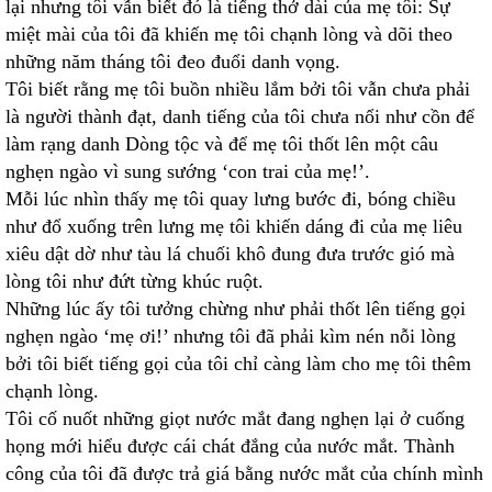
lại nhưng tôi vẫn biết đó là tiếng thở dài của mẹ tôi: Sự
miệt mài của tôi đã khiến mẹ tôi chạnh lòng và dõi theo
những năm tháng tôi đeo đuổi danh vọng.
Tôi biết rằng mẹ tôi buồn nhiều lắm bởi tôi vẫn chưa phải
là người thành đạt, danh tiếng của tôi chưa nổi như cồn để
làm rạng danh Dòng tộc và để mẹ tôi thốt lên một câu
nghẹn ngào vì sung sướng ‘con trai của mẹ!’.
Mỗi lúc nhìn thấy mẹ tôi quay lưng bước đi, bóng chiều
như đổ xuống trên lưng mẹ tôi khiến dáng đi của mẹ liêu
xiêu dật dờ như tàu lá chuối khô đung đưa trước gió mà
lòng tôi như đứt từng khúc ruột.
Những lúc ấy tôi tưởng chừng như phải thốt lên tiếng gọi
nghẹn ngào ‘mẹ ơi!’ nhưng tôi đã phải kìm nén nỗi lòng
bởi tôi biết tiếng gọi của tôi chỉ càng làm cho mẹ tôi thêm
chạnh lòng.
Tôi cố nuốt những giọt nước mắt đang nghẹn lại ở cuống
họng mới hiểu được cái chát đắng của nước mắt. Thành
công của tôi đã được trả giá bằng nước mắt của chính mình