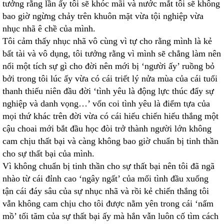
tưởng rằng lần ấy tôi sẽ khóc mãi và nước mắt tôi sẽ không
bao giờ ngừng chảy trên khuôn mặt vừa tội nghiệp vừa
nhục nhã ê chề của mình.
Tôi cảm thấy nhục nhã vô cùng vì tự cho rằng mình là kẻ
bất tài và vô dụng, tôi tưởng rằng vì mình sẽ chẳng làm nên
nổi một tích sự gì cho đời nên mới bị ‘người ấy’ ruồng bỏ
bởi trong tôi lúc ấy vừa có cái triết lý nửa mùa của cái tuổi
thanh thiếu niên đầu đời ‘tình yêu là động lực thúc đẩy sự
nghiệp và danh vọng…’ vốn coi tình yêu là điểm tựa của
mọi thứ khác trên đời vừa có cái hiếu chiến hiếu thắng một
cậu choai mới bắt đầu học đòi trở thành người lớn không
cam chịu thất bại và càng không bao giờ chuẩn bị tinh thần
cho sự thất bại của mình.
Vì không chuẩn bị tinh thần cho sự thất bại nên tôi đã ngã
nhào từ cái đỉnh cao ‘ngây ngất’ của mối tình đầu xuống
tận cái đáy sâu của sự nhục nhã và rồi kẻ chiến thắng tôi
vẫn không cam chịu cho tôi được nằm yên trong cái ‘nấm
mồ’ tối tăm của sự thất bại ấy mà hắn vẫn luôn cố tìm cách