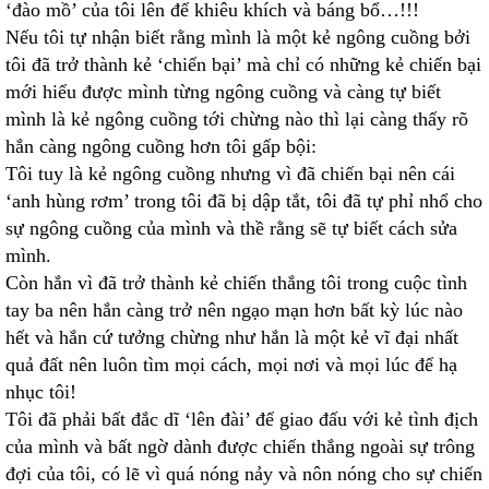
‘đào mồ’ của tôi lên để khiêu khích và báng bổ…!!!
Nếu tôi tự nhận biết rằng mình là một kẻ ngông cuồng bởi
tôi đã trở thành kẻ ‘chiến bại’ mà chỉ có những kẻ chiến bại
mới hiểu được mình từng ngông cuồng và càng tự biết
mình là kẻ ngông cuồng tới chừng nào thì lại càng thấy rõ
hắn càng ngông cuồng hơn tôi gấp bội:
Tôi tuy là kẻ ngông cuồng nhưng vì đã chiến bại nên cái
‘anh hùng rơm’ trong tôi đã bị dập tắt, tôi đã tự phỉ nhổ cho
sự ngông cuồng của mình và thề rằng sẽ tự biết cách sửa
mình.
Còn hắn vì đã trở thành kẻ chiến thắng tôi trong cuộc tình
tay ba nên hắn càng trở nên ngạo mạn hơn bất kỳ lúc nào
hết và hắn cứ tưởng chừng như hắn là một kẻ vĩ đại nhất
quả đất nên luôn tìm mọi cách, mọi nơi và mọi lúc để hạ
nhục tôi!
Tôi đã phải bất đắc dĩ ‘lên đài’ để giao đấu với kẻ tình địch
của mình và bất ngờ dành được chiến thắng ngoài sự trông
đợi của tôi, có lẽ vì quá nóng nảy và nôn nóng cho sự chiến