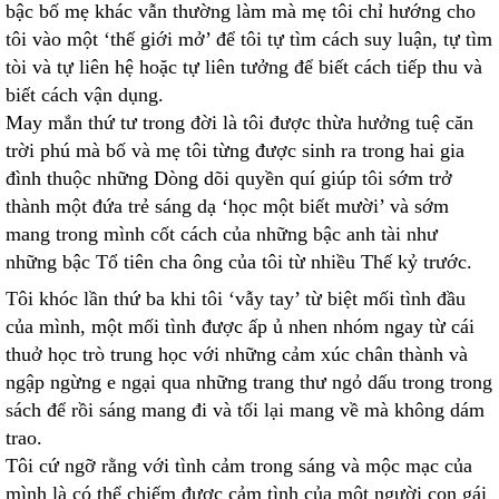
bậc bố mẹ khác vẫn thường làm mà mẹ tôi chỉ hướng cho
tôi vào một ‘thế giới mở’ để tôi tự tìm cách suy luận, tự tìm
tòi và tự liên hệ hoặc tự liên tưởng để biết cách tiếp thu và
biết cách vận dụng.
May mắn thứ tư trong đời là tôi được thừa hưởng tuệ căn
trời phú mà bố và mẹ tôi từng được sinh ra trong hai gia
đình thuộc những Dòng dõi quyền quí giúp tôi sớm trở
thành một đứa trẻ sáng dạ ‘học một biết mười’ và sớm
mang trong mình cốt cách của những bậc anh tài như
những bậc Tổ tiên cha ông của tôi từ nhiều Thế kỷ trước.
Tôi khóc lần thứ ba khi tôi ‘vẫy tay’ từ biệt mối tình đầu
của mình, một mối tình được ấp ủ nhen nhóm ngay từ cái
thuở học trò trung học với những cảm xúc chân thành và
ngập ngừng e ngại qua những trang thư ngỏ dấu trong trong
sách để rồi sáng mang đi và tối lại mang về mà không dám
trao.
Tôi cứ ngỡ rằng với tình cảm trong sáng và mộc mạc của
mình là có thể chiếm được cảm tình của một người con gái