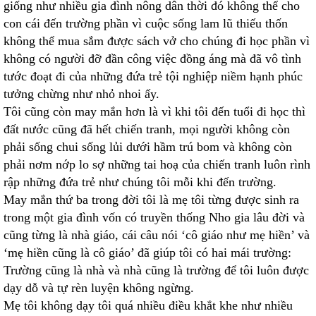
giống như nhiều gia đình nông dân thời đó không thể cho
con cái đến trường phần vì cuộc sống lam lũ thiếu thốn
không thể mua sắm được sách vở cho chúng đi học phần vì
không có người đỡ đần công việc đồng áng mà đã vô tình
tước đoạt đi của những đứa trẻ tội nghiệp niềm hạnh phúc
tưởng chừng như nhỏ nhoi ấy.
Tôi cũng còn may mắn hơn là vì khi tôi đến tuổi đi học thì
đất nước cũng đã hết chiến tranh, mọi người không còn
phải sống chui sống lủi dưới hầm trú bom và không còn
phải nơm nớp lo sợ những tai hoạ của chiến tranh luôn rình
rập những đứa trẻ như chúng tôi mỗi khi đến trường.
May mắn thứ ba trong đời tôi là mẹ tôi từng được sinh ra
trong một gia đình vốn có truyền thống Nho gia lâu đời và
cũng từng là nhà giáo, cái câu nói ‘cô giáo như mẹ hiền’ và
‘mẹ hiền cũng là cô giáo’ đã giúp tôi có hai mái trường:
Trường cũng là nhà và nhà cũng là trường để tôi luôn được
dạy dỗ và tự rèn luyện không ngừng.
Mẹ tôi không dạy tôi quá nhiều điều khắt khe như nhiều