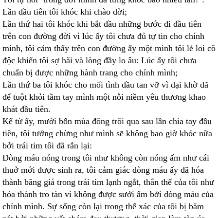
Lần đầu tiên tôi khóc khi chào đời;
Lần thứ hai tôi khóc khi bắt đầu những bước đi đầu tiên
trên con đường đời vì lúc ấy tôi chưa đủ tự tin cho chính
mình, tôi cảm thấy trên con đường ấy một mình tôi lẻ loi cô
độc khiến tôi sợ hãi và lòng đầy lo âu: Lúc ấy tôi chưa
chuẩn bị được những hành trang cho chính mình;
Lần thứ ba tôi khóc cho mối tình đầu tan vỡ vì dại khờ đã
để tuột khỏi tầm tay mình một nỗi niềm yêu thương khao
khát đầu tiên.
Kể từ ấy, mười bốn mùa đông trôi qua sau lần chia tay đầu
tiên, tôi tưởng chừng như mình sẽ không bao giờ khóc nữa
bởi trái tim tôi đã rắn lại:
Dòng máu nóng trong tôi như không còn nóng ấm như cái
thuở mới được sinh ra, tôi cảm giác dòng máu ấy đã hóa
thành băng giá trong trái tim lạnh ngắt, thân thể của tôi như
hóa thành tro tàn vì không được sưởi ấm bởi dòng máu của
chính mình. Sự sống còn lại trong thể xác của tôi bị băm