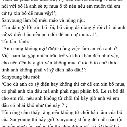
nói với bố là anh sẽ tự mua ô tô nên nếu em muốn thì em
cứ tự xin bố để mua vậy!’;
Sanyoung làm bộ mếu máo và nũng nịu:
‘Em đã ngỏ lời xin bố rồi, bố cũng đã đồng ý rồi chỉ tại anh
cứ sỹ diện hão nên anh đòi để anh tự mua…!’;
Tôi làm lành:
‘Anh cũng không ngờ được công việc làm ăn của anh ở
Việt nam lại gặp nhiều trắc trở và khó khăn đến như vậy,
cho nên đến bây giờ vẫn không mua được ô tô chứ thực
tình anh không phải vì sỹ diện hão đâu!’;
Sanyoung bĩu môi:
‘Cho dù anh có sỹ diện hay không thì cứ để em xin bố mua,
có phải anh xin đâu mà anh phải ngại phiền bố. Lẽ ra bố đã
cho em rồi, nếu anh không từ chối thì bây giờ anh và em
đâu có phải khổ như thế này!?’;
Tôi cũng cảm thấy rằng nếu không từ chối hảo tâm của bố
của Sanyoung thì bây giờ Sanyoung không đến nỗi nào tội
nghiệp như vậy, riêng tôi thì chịu đựng vất vả từ thuở bé