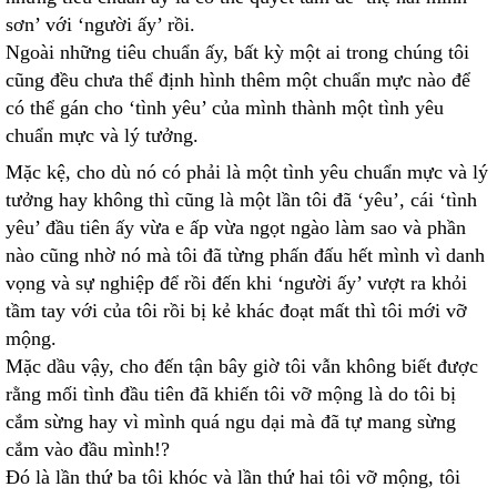
sơn’ với ‘người ấy’ rồi.
Ngoài những tiêu chuẩn ấy, bất kỳ một ai trong chúng tôi
cũng đều chưa thể định hình thêm một chuẩn mực nào để
có thể gán cho ‘tình yêu’ của mình thành một tình yêu
chuẩn mực và lý tưởng.
Mặc kệ, cho dù nó có phải là một tình yêu chuẩn mực và lý
tưởng hay không thì cũng là một lần tôi đã ‘yêu’, cái ‘tình
yêu’ đầu tiên ấy vừa e ấp vừa ngọt ngào làm sao và phần
nào cũng nhờ nó mà tôi đã từng phấn đấu hết mình vì danh
vọng và sự nghiệp để rồi đến khi ‘người ấy’ vượt ra khỏi
tầm tay với của tôi rồi bị kẻ khác đoạt mất thì tôi mới vỡ
mộng.
Mặc dầu vậy, cho đến tận bây giờ tôi vẫn không biết được
rằng mối tình đầu tiên đã khiến tôi vỡ mộng là do tôi bị
cắm sừng hay vì mình quá ngu dại mà đã tự mang sừng
cắm vào đầu mình!?
Đó là lần thứ ba tôi khóc và lần thứ hai tôi vỡ mộng, tôi