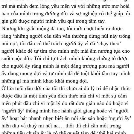
trẻ mà mình đem lòng yêu mến và với những ước mơ hoài
bão của mình trong đường đời và sự nghiệp có thể giúp tôi
gìn giữ được người mình yêu quí trong tầm tay.
Nhưng khi giấc mộng đã tan, tôi mới chợt hiểu ra được
rằng ‘những người cầu tiến vẫn thường đứng núi này trông
núi nọ’, tôi đâu có thể trách người ấy vì đã ‘chạy theo’
người khác để tự tìm cho mình một mái ấm nương tựa cho
suốt cuộc đời. Tôi chỉ tự trách mình không chứng tỏ được
cho người ấy rằng mình là một đấng trượng phu mà người
ấy đang mong đợi và tự mình đã để tuột khỏi tầm tay mình
những gì mà mình khao khát mong đợi.
Ở lứa tuổi đầu đời của tôi thì chưa ai đủ lý trí để nhận thức
được đâu là một tình yêu đích thực mà chỉ vì một sự cảm
mến phút đầu chỉ vì một lý do rất đơn giản nào đó hoặc vì
‘người ấy’ thông minh học hành giỏi giang hoặc vì ‘người
ấy’ hoạt bát nhanh nhẹn biết ăn nói sắc sảo hoặc ‘người ấy’
hiền dịu và thuỳ mị nết na… thôi thì chỉ cần một trong
những tiêu chuẩn ấy là có thể quyết tâm để ‘thệ hải minh