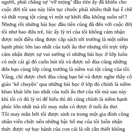
người, phải chăng sự ‘vỡ mộng’ đầu tiên ấy đã khiến cho
cuộc đời tôi sau này liên tục chuốc phải nhiều thất bại ê chề
và thất vọng tột cùng vì một sự khởi đầu không suôn sẻ!?
Nhưng rồi những bài học đầu tiên cũng đã đến với cuộc đời
tôi như bao đứa trẻ, lúc ấy lý trí của tôi không cảm nhận
được một điều rằng được cắp sách tới trường là một niềm
hạnh phúc lớn lao nhất của tuổi ấu thơ nhưng tôi trực tiếp
cảm nhận được sự vui sướng vì những bài học ở lớp luôn
có một cái gì đó cuốn hút tôi và được nô đùa cũng những
đứa bạn cùng lớp cùng trường là niềm vui tột cùng của tôi.
Vâng, chỉ được chơi đùa cùng bạn bè và được nghe thầy cô
giáo ‘kể chuyện’ qua những bài học ở lớp đó chính là niềm
khao khát lớn lao nhất của tuổi ấu thơ của tôi mà sau này
khi tôi có đủ lý trí để hiểu thì đó cũng chính là niềm hạnh
phúc lớn nhất mà tôi may mắn có được ở tuổi ấu thơ.
Tôi may mắn bởi tôi được sinh ra trong một gia đình công
nhân viên chức nên những bậc bố mẹ của tôi luôn nhận
thức được sự học hành của con cái là rất cần thiết không