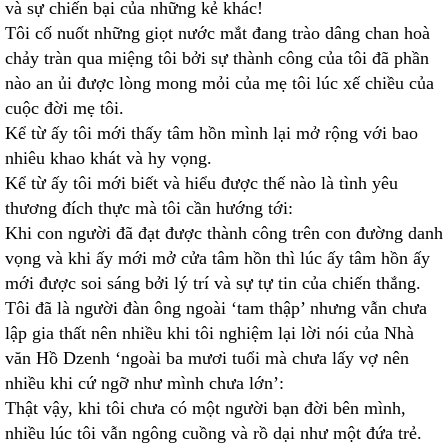
và sự chiến bại của những kẻ khác!
Tôi cố nuốt những giọt nước mắt đang trào dâng chan hoà
chảy tràn qua miệng tôi bởi sự thành công của tôi đã phần
nào an ủi được lòng mong mỏi của mẹ tôi lúc xế chiều của
cuộc đời mẹ tôi.
Kể từ ấy tôi mới thấy tâm hồn mình lại mở rộng với bao
nhiêu khao khát và hy vọng.
Kể từ ấy tôi mới biết và hiểu được thế nào là tình yêu
thương đích thực mà tôi cần hướng tới:
Khi con người đã đạt được thành công trên con đường danh
vọng và khi ấy mới mở cửa tâm hồn thì lúc ấy tâm hồn ấy
mới được soi sáng bởi lý trí và sự tự tin của chiến thắng.
Tôi đã là người đàn ông ngoài ‘tam thập’ nhưng vẫn chưa
lập gia thất nên nhiều khi tôi nghiệm lại lời nói của Nhà
văn Hồ Dzenh ‘ngoài ba mươi tuổi mà chưa lấy vợ nên
nhiều khi cứ ngỡ như mình chưa lớn’:
Thật vậy, khi tôi chưa có một người bạn đời bên mình,
nhiều lúc tôi vẫn ngông cuồng và rồ dại như một đứa trẻ.