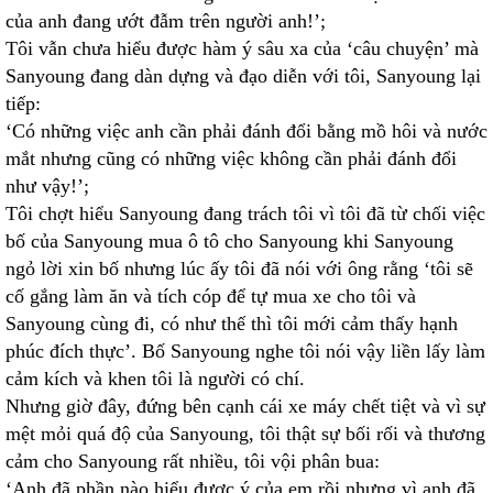
của anh đang ướt đẫm trên người anh!’;
Tôi vẫn chưa hiểu được hàm ý sâu xa của ‘câu chuyện’ mà
Sanyoung đang dàn dựng và đạo diễn với tôi, Sanyoung lại
tiếp:
‘Có những việc anh cần phải đánh đổi bằng mồ hôi và nước
mắt nhưng cũng có những việc không cần phải đánh đổi
như vậy!’;
Tôi chợt hiểu Sanyoung đang trách tôi vì tôi đã từ chối việc
bố của Sanyoung mua ô tô cho Sanyoung khi Sanyoung
ngỏ lời xin bố nhưng lúc ấy tôi đã nói với ông rằng ‘tôi sẽ
cố gắng làm ăn và tích cóp để tự mua xe cho tôi và
Sanyoung cùng đi, có như thế thì tôi mới cảm thấy hạnh
phúc đích thực’. Bố Sanyoung nghe tôi nói vậy liền lấy làm
cảm kích và khen tôi là người có chí.
Nhưng giờ đây, đứng bên cạnh cái xe máy chết tiệt và vì sự
mệt mỏi quá độ của Sanyoung, tôi thật sự bối rối và thương
cảm cho Sanyoung rất nhiều, tôi vội phân bua:
‘Anh đã phần nào hiểu được ý của em rồi nhưng vì anh đã