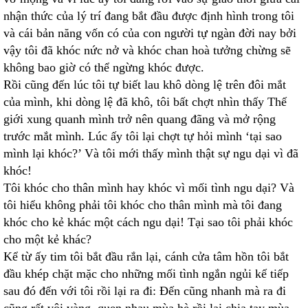
nhận thức của lý trí đang bắt đầu được định hình trong tôi
và cái bản năng vốn có của con người tự ngàn đời nay bởi
vậy tôi đã khóc nức nở và khóc chan hoà tưởng chừng sẽ
không bao giờ có thể ngừng khóc được.
Rồi cũng đến lúc tôi tự biết lau khô dòng lệ trên đôi mắt
của mình, khi dòng lệ đã khô, tôi bất chợt nhìn thấy Thế
giới xung quanh mình trở nên quang đãng và mở rộng
trước mắt mình. Lúc ấy tôi lại chợt tự hỏi mình ‘tại sao
mình lại khóc?’ Và tôi mới thấy mình thật sự ngu dại vì đã
khóc!
Tôi khóc cho thân mình hay khóc vì mối tình ngu dại? Và
tôi hiểu không phải tôi khóc cho thân mình mà tôi đang
khóc cho kẻ khác một cách ngu dại! Tại sao tôi phải khóc
cho một kẻ khác?
Kể từ ấy tim tôi bắt đầu rắn lại, cánh cửa tâm hồn tôi bắt
đầu khép chặt mặc cho những mối tình ngắn ngủi kế tiếp
sau đó đến với tôi rồi lại ra đi: Đến cũng nhanh mà ra đi