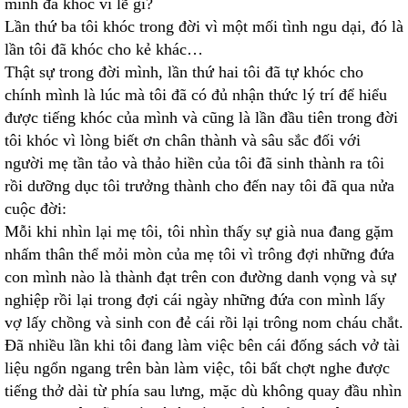
mình đã khóc vì lẽ gì?
Lần thứ ba tôi khóc trong đời vì một mối tình ngu dại, đó là
lần tôi đã khóc cho kẻ khác…
Thật sự trong đời mình, lần thứ hai tôi đã tự khóc cho
chính mình là lúc mà tôi đã có đủ nhận thức lý trí để hiểu
được tiếng khóc của mình và cũng là lần đầu tiên trong đời
tôi khóc vì lòng biết ơn chân thành và sâu sắc đối với
người mẹ tần tảo và thảo hiền của tôi đã sinh thành ra tôi
rồi dưỡng dục tôi trưởng thành cho đến nay tôi đã qua nửa
cuộc đời:
Mỗi khi nhìn lại mẹ tôi, tôi nhìn thấy sự già nua đang gặm
nhấm thân thể mỏi mòn của mẹ tôi vì trông đợi những đứa
con mình nào là thành đạt trên con đường danh vọng và sự
nghiệp rồi lại trong đợi cái ngày những đứa con mình lấy
vợ lấy chồng và sinh con đẻ cái rồi lại trông nom cháu chắt.
Đã nhiều lần khi tôi đang làm việc bên cái đống sách vở tài
liệu ngổn ngang trên bàn làm việc, tôi bất chợt nghe được
tiếng thở dài từ phía sau lưng, mặc dù không quay đầu nhìn