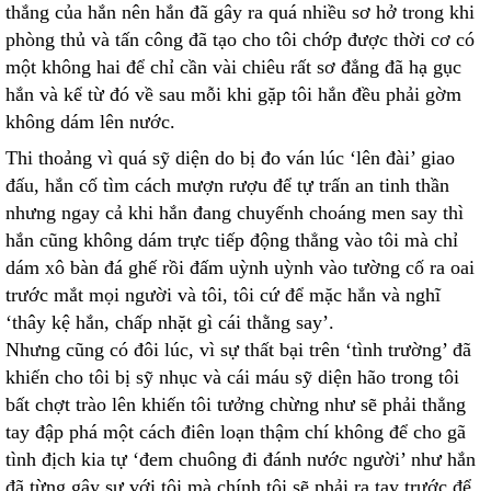
thắng của hắn nên hắn đã gây ra quá nhiều sơ hở trong khi
phòng thủ và tấn công đã tạo cho tôi chớp được thời cơ có
một không hai để chỉ cần vài chiêu rất sơ đẳng đã hạ gục
hắn và kể từ đó về sau mỗi khi gặp tôi hắn đều phải gờm
không dám lên nước.
Thi thoảng vì quá sỹ diện do bị đo ván lúc ‘lên đài’ giao
đấu, hắn cố tìm cách mượn rượu để tự trấn an tinh thần
nhưng ngay cả khi hắn đang chuyếnh choáng men say thì
hắn cũng không dám trực tiếp động thẳng vào tôi mà chỉ
dám xô bàn đá ghế rồi đấm uỳnh uỳnh vào tường cố ra oai
trước mắt mọi người và tôi, tôi cứ để mặc hắn và nghĩ
‘thây kệ hắn, chấp nhặt gì cái thằng say’.
Nhưng cũng có đôi lúc, vì sự thất bại trên ‘tình trường’ đã
khiến cho tôi bị sỹ nhục và cái máu sỹ diện hão trong tôi
bất chợt trào lên khiến tôi tưởng chừng như sẽ phải thẳng
tay đập phá một cách điên loạn thậm chí không để cho gã
tình địch kia tự ‘đem chuông đi đánh nước người’ như hắn
đã từng gây sự với tôi mà chính tôi sẽ phải ra tay trước để