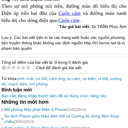
Theo sự mô phỏng nói trên, đường màu đỏ biểu thị cho
Điện áp trên hai đầu của
Cuộn cảm
và đường màu xanh
biểu thị cho dòng điện qua
Cuộn cảm
.
.
Tác giả bài viết:
Dr TRẦN Phúc Ánh
Lưu ý: Các bài viết trên in lại các trang web hoặc các nguồn phương
tiện truyền thông khác không xác định nguồn http://tri-heros.net là vi
phạm bản quyền
Tổng số điểm của bài viết là: 0 trong 0 đánh giá
Click để đánh giá bài viết
Từ khóa:
tính chất
,
có thể
,
cảm ứng
,
tự cảm
,
sự biến
,
vì thế
,
cường
độ
,
mạch điện
,
mô phỏng
Bình luận mới
Bạn cần đăng nhập thành viên để sử dụng chức năng này
Những tin mới hơn
Mô phỏng Máy phát Điện 3 Phase
(31/01/2013)
Sự lệch Phase giữa Hiệu điện thế và Cường độ dòng điện Xoay
chiều
(30/01/2013)