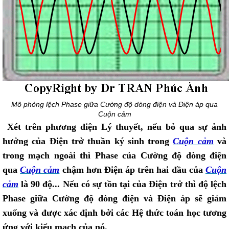
Mô phỏng lệch Phase giữa Cường độ dòng điện và Điện áp qua
Cuộn cảm
Xét trên phương diện Lý thuyết, nếu bỏ qua sự ảnh
hưởng của Điện trở thuần ký sinh trong
Cuộn cảm
và
trong mạch ngoài thì Phase của Cường độ dòng điện
qua
Cuộn cảm
chậm hơn Điện áp trên hai đầu của
Cuộn
cảm
là 90 độ... Nếu có sự tồn tại của Điện trở thì độ lệch
Phase giữa Cường độ dòng điện và Điện áp sẽ giảm
xuống và được xác định bởi các Hệ thức toán học tương
ứng với kiểu mạch của nó.