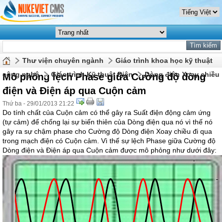
Thư viện chuyên ngành
Giáo trình khoa học kỹ thuật
công nghệ
Giáo trình Kỹ thuật Điện
Dòng điện Xoay chiều
Mô phỏng lệch Phase giữa Cường độ dòng
điện và Điện áp qua Cuộn cảm
Thứ ba - 29/01/2013 21:22
Do tính chất của Cuộn cảm có thể gây ra Suất điện động cảm ứng
(tự cảm) để chống lại sự biến thiên của Dòng điện qua nó vì thế nó
gây ra sự chậm phase cho Cường độ Dòng điện Xoay chiều đi qua
trong mạch điện có Cuộn cảm. Vì thế sự lệch Phase giữa Cường độ
Dòng điện và Điện áp qua Cuộn cảm được mô phỏng như dưới đây: