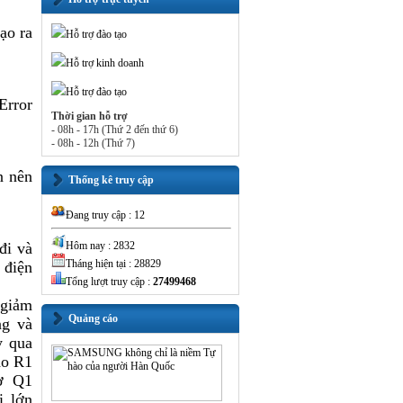
ạo ra
Hỗ trợ đào tạo
Hỗ trợ kinh doanh
Hỗ trợ đào tạo
Error
Thời gian hỗ trợ
- 08h - 17h (Thứ 2 đến thứ 6)
- 08h - 12h (Thứ 7)
n nên
Thống kê truy cập
Đang truy cập : 12
đi và
Hôm nay : 2832
Tháng hiện tại : 28829
 điện
Tổng lượt truy cập :
27499468
 giảm
Quảng cáo
ng và
y qua
do R1
iờ Q1
i lớn