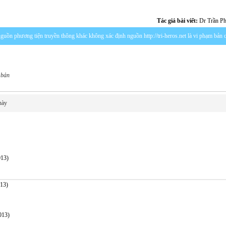
Tác giả bài viết:
Dr Trần P
c nguồn phương tiện truyền thông khác không xác định nguồn http://tri-heros.net là vi phạm bản
 bản
này
013)
013)
013)