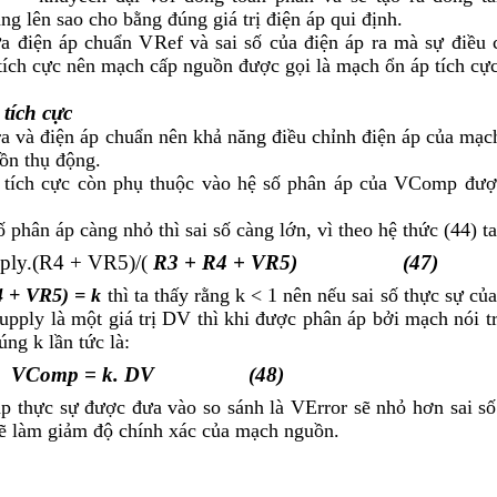
tăng lên sao cho bằng đúng giá trị điện áp qui định.
ữa điện áp chuẩn V
Ref
và sai số của điện áp ra mà sự điều 
tích cực nên mạch cấp nguồn được gọi là mạch ổn áp tích cực
tích cực
ra và điện áp chuẩn nên khả năng điều chỉnh điện áp của mạc
ồn thụ động.
 tích cực còn phụ thuộc vào hệ số phân áp của V
Comp
đượ
phân áp càng nhỏ thì sai số càng lớn, vì theo hệ thức (44) ta
ply
.(R
4
+ VR
5
)/(
R
3
+ R
4
+ VR
5
) (47)
4
+ VR
5
) = k
thì ta thấy rằng k < 1 nên nếu sai số thực sự củ
upply
là một giá trị
D
V thì khi được phân áp bởi mạch nói tr
úng k lần tức là:
V
Comp
= k.
D
V (48)
 áp thực sự được đưa vào so sánh là V
Error
sẽ nhỏ hơn sai số
sẽ làm giảm độ chính xác của mạch nguồn.