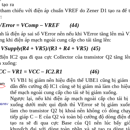
tạo ra
tham chiếu với điện áp chuẩn V
REF
do Zener D1 tạo ra để t
:
V
Error
= V
Comp
– V
REF
(44)
nh là điện áp sai số V
Error
nên nếu khi V
Error
tăng lên mà V
ng khi điện áp mạch ngoài cung cấp cho tải tăng lên:
 V
Supply
(R
4
+ VR
5
)/(R
3
+ R
4
+ VR
5
) (45)
iện I
C2
qua đi qua cực Collector của transistor Q2 tăng lê
m xuống:
CC
– V
R1
= V
CC
– I
C2
.R1 (46)
Vì V
B1
bị giảm nên hiệu điện thế U
BE1
cũng bị giảm 
dẫn đến cường độ I
C1
cũng sẽ bị giảm mà làm cho hiệu
thế mạch ngoài cung cấp cho tải sẽ bị giảm xuống.
Ngược lại, nếu khi điện áp mạch ngoài cấp cho tải bị
xuống dưới mức qui định thì V
Error
sẽ bị giảm xuố
làm cho transistor Q2 bị khoá nên không có dòng chạ
tiếp giáp C – E của Q2 và toàn bộ cường độ dòng điện 
tạo ra sẽ đi qua cực Base của Q1 nên lúc bấy g
khuyếch đại với dòng toàn phần và sẽ tạo ra dòng tả