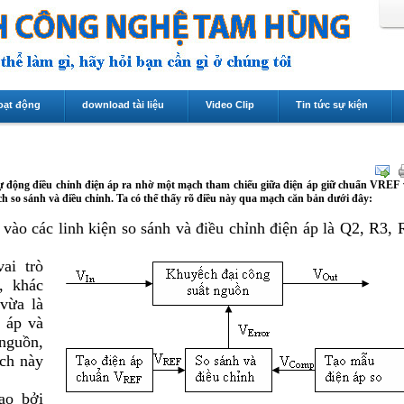
oạt động
download tài liệu
Video Clip
Tin tức sự kiện
tự động điều chỉnh điện áp ra nhờ một mạch tham chiếu giữa điện áp giữ chuẩn VREF 
h so sánh và điều chỉnh. Ta có thể thấy rõ điều này qua mạch căn bản dưới đây:
ào các linh kiện so sánh và điều chỉnh điện áp là Q2, R3, 
ai trò
, khác
vừa là
n áp và
nguồn,
ạch này
ạo bởi