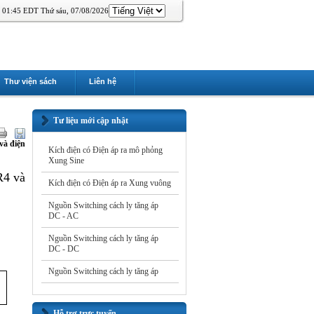
01:45 EDT Thứ sáu, 07/08/2026
Thư viện sách
Liên hệ
Tư liệu mới cập nhật
và điện
Kích điện có Điện áp ra mô phỏng
Xung Sine
R4 và
Kích điện có Điện áp ra Xung vuông
Nguồn Switching cách ly tăng áp
DC - AC
Nguồn Switching cách ly tăng áp
DC - DC
Nguồn Switching cách ly tăng áp
Hỗ trợ trực tuyến