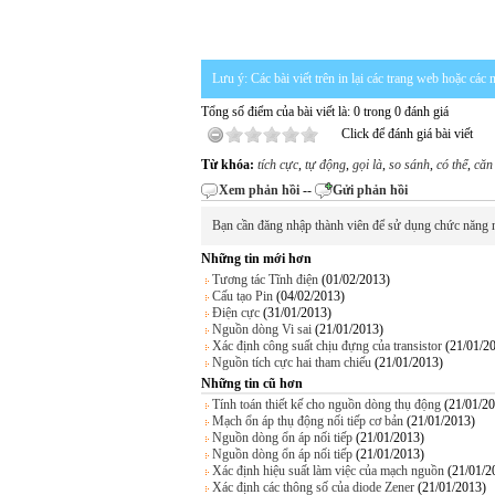
Lưu ý: Các bài viết trên in lại các trang web hoặc cá
Tổng số điểm của bài viết là: 0 trong 0 đánh giá
Click để đánh giá bài viết
Từ khóa:
tích cực
,
tự động
,
gọi là
,
so sánh
,
có thể
,
căn
Xem phản hồi
--
Gửi phản hồi
Bạn cần đăng nhập thành viên để sử dụng chức năng 
Những tin mới hơn
Tương tác Tĩnh điện
(01/02/2013)
Cấu tạo Pin
(04/02/2013)
Điện cực
(31/01/2013)
Nguồn dòng Vi sai
(21/01/2013)
Xác định công suất chịu đựng của transistor
(21/01/2
Nguồn tích cực hai tham chiếu
(21/01/2013)
Những tin cũ hơn
Tính toán thiết kế cho nguồn dòng thụ động
(21/01/2
Mạch ổn áp thụ động nối tiếp cơ bản
(21/01/2013)
Nguồn dòng ổn áp nối tiếp
(21/01/2013)
Nguồn dòng ổn áp nối tiếp
(21/01/2013)
Xác định hiệu suất làm việc của mạch nguồn
(21/01/2
Xác định các thông số của diode Zener
(21/01/2013)