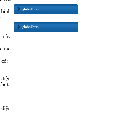
global html
chỉnh
.
global html
h này
c tạo
 có:
a điện
ên ta
 điện