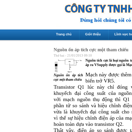
Trang chủ
Giới thiệu
Lĩnh vực h
Nguồn ổn áp tích cực một tham chiếu
Thứ hai - 21/01/2013 09:10
Nguồn tích cực là loại nguồn 
áp ra VSupply được gọi là Mạc
Mạch này được thêm v
Nguồn ổn áp tích
cực một tham chiếu
biến trở VR5.
Transistor Q1 lúc này chỉ đóng v
khuyếch đại công suất của nguồn
với mạch nguồn thụ động thì Q1 
phần tử so sánh và hiệu chỉnh điệ
vừa là khuyếch đại công suất cho 
vì thế sự hiệu chỉnh điện áp của m
hoàn toàn dựa vào transistor Q2.
Thật vậy, điện áp so sánh được t