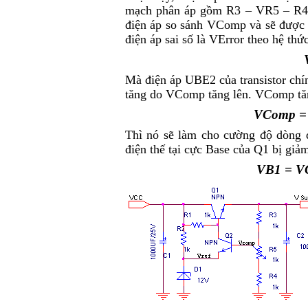
mạch phân áp gồm R
3
– VR
5
– R
4
điện áp so sánh V
Comp
và sẽ được 
điện áp sai số là V
Error
theo hệ thức
Mà điện áp U
BE2
của transistor chí
tăng do V
Comp
tăng lên. V
Comp
tă
V
Comp
=
Thì nó sẽ làm cho cường độ dòng đ
điện thế tại cực Base của Q1 bị giả
V
B1
= V