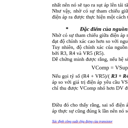
nhất nên nó sẽ tạo ra sụt áp lên tải 
Như vậy, nhờ có sự tham chiếu gi
điện áp ra được thực hiện một cách 
*
Đặc điểm của nguồn 
Nhờ có sự tham chiếu giữa điện áp 
đạt độ chính xác cao hơn so với ngu
Tuy nhiên, độ chính xác của nguồn
bởi R
3
, R
4
và VR
5
(R
5
).
Dễ chứng minh được rằng, nếu hệ số 
V
Comp
= V
Sup
Nếu gọi tỷ số (R
4
+ VR
5
)/(
R
3
+ R
áp so với giá trị điện áp yêu cầu V
S
chỉ thu được V
Comp
nhỏ hơn
D
V đ
Điều đó cho thấy rằng, sai số điện
áp thực sự cũng đúng k lần nên nó 
Xác định công suất chịu đựng của transistor