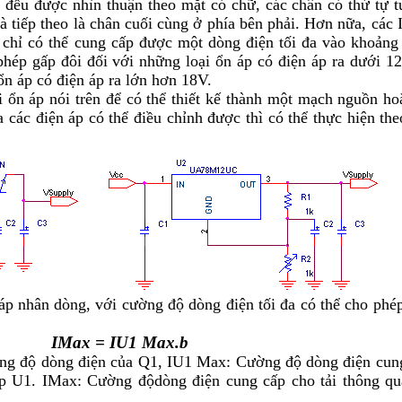
 đều được nhìn th
uận theo mặt có chữ, các chân có thứ tự từ
 và tiếp theo là chân cuối cùng ở phía bên phải. Hơn nữa, các 
ng chỉ có thể cung cấp được một dòng điện tối đa vào khoảng
hép gấp đôi đối với những loại ổn áp có điện áp ra dưới 1
ổn áp có điện áp ra lớn hơn 18V.
 ổn áp nói trên để có thể thiết kế thành một mạch nguồn ho
a các điện áp có thể điều chỉnh được thì có thể thực hiện the
áp nhân dòng, với cường độ dòng điện tối đa có thể cho phép
I
Max
= I
U1 Max
.
b
ng độ dòng điện của Q1, I
U1 Max
: Cường độ dòng điện cun
p U1. I
Max
: Cường độdòng điện cung cấp cho tải thông q