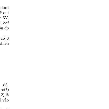
 dưới
ể qui
a 5V,
, hai
ổn áp
 có 3
khiển
 đó,
 số1)
 2)
là
ế vào