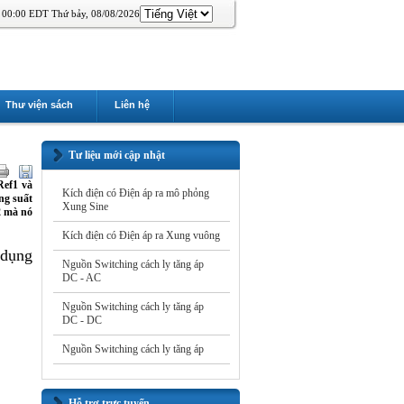
00:00 EDT Thứ bảy, 08/08/2026
Thư viện sách
Liên hệ
Tư liệu mới cập nhật
Ref1 và
Kích điện có Điện áp ra mô phỏng
ng suất
Xung Sine
2 mà nó
Kích điện có Điện áp ra Xung vuông
 dụng
Nguồn Switching cách ly tăng áp
DC - AC
Nguồn Switching cách ly tăng áp
DC - DC
Nguồn Switching cách ly tăng áp
Hỗ trợ trực tuyến