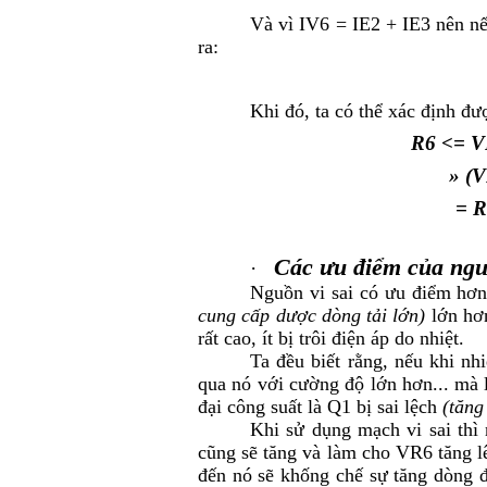
Và vì IV
6
= I
E2
+ I
E3
nên nế
ra:
Khi đó, ta có thể xác định đượ
R
6
<= V
»
(V
= R
Các ưu điểm của nguồ
·
Nguồn vi sai có ưu điểm hơn
cung cấp dược dòng tải lớn)
lớn hơn
rất cao, ít bị trôi điện áp do nhiệt.
Ta đều biết rằng, nếu khi nhi
qua nó với cường độ lớn hơn... mà
đại công suất là Q1 bị sai lệch
(tăng
Khi sử dụng mạch vi sai thì 
cũng sẽ tăng và làm cho V
R6
tăng l
đến nó sẽ khống chế sự tăng dòng 