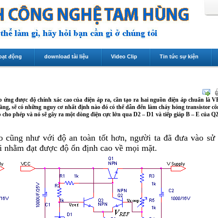
oạt động
download tài liệu
Video Clip
Tin tức sự kiện
 ứng được độ chính xác cao của điện áp ra, cần tạo ra hai nguồn điện áp chuẩn là V
ằng, sẽ có những nguy cơ nhất định nào đó có thể dẫn đến làm cháy hỏng transistor cô
 cho phép và nó sẽ gây ra một dòng điện cực lớn qua D2 – D1 và tiếp giáp B – E của Q
 cũng như với độ an toàn tốt hơn, người ta đã đưa vào sử
ai nhằm đạt được độ ổn định cao về mọi mặt.