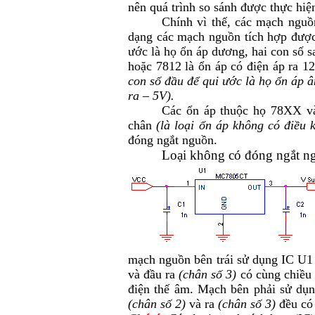
nên quá trình so sánh được thực hiệ
Chính vì thế, các mạch nguồ
dạng các mạch nguồn tích hợp được 
ước là họ ổn áp dương, hai con số sa
hoặc 7812 là ổn áp có điện áp ra 
con số đầu để qui ước là họ ổn áp âm
ra – 5V).
Các ổn áp thuộc họ 78XX và
chân
(là loại ổn áp không có điều
đóng ngắt nguồn.
Loại không có đóng ngắt n
mạch nguồn bên trái sử dụng IC U1
và đầu ra
(chân số 3)
có cùng chiều
điện thế âm. Mạch bên phải sử dụ
(chân số 2)
và ra
(chân số 3)
đều có