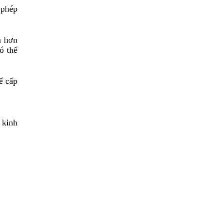
 phép
n hơn
ó thể
ể cấp
 kinh