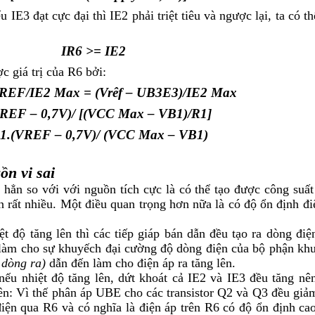
u I
E3
đạt cực đại thì I
E2
phải triệt tiêu và ngược lại, ta có t
I
R6
>= I
E2
c giá trị của R­
6
bởi:
REF
/I
E2 Max
= (V
rêf
– U
B3E3
)/I
E2 Max
REF
– 0,7V)/ [(V
CC Max
– V
B1
)/R
1
]
1
.(V
REF
– 0,7V)/ (V
CC Max
– V
B1
)
n vi sai
 hẳn so với với nguồn tích cực là có thể tạo được công suấ
 rất nhiều. Một điều quan trọng hơn nữa là có độ ổn định đi
ệt độ tăng lên thì các tiếp giáp bán dẫn đều tạo ra dòng điệ
 làm cho sự khuyếch đại cường độ dòng điện của bộ phận kh
 dòng ra)
dẫn đến làm cho điện áp ra tăng lên.
nếu nhiệt độ tăng lên, dứt khoát cả I
E2
và I
E3
đều tăng nên
ên: Vì thế phân áp U
BE
cho các transistor Q2 và Q3 đều giả
điện qua R
6
và có nghĩa là điện áp trên R
6
có độ ổn định ca