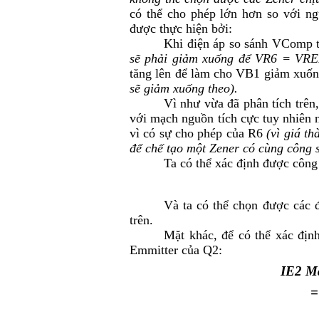
có thể cho phép lớn hơn so với ng
được thực hiện bởi:
Khi điện áp so sánh V
Comp
t
sẽ phải giảm xuống để V
R6
= V
RE
tăng lên để làm cho V
B1
giảm xuống
sẽ giảm xuống theo).
Vì như vừa đã phân tích trên,
với mạch nguồn tích cực tuy nhiên 
vì có sự cho phép của R
6
(vì giá t
để chế tạo một Zener có cùng công s
Ta có thể xác định được công 
Và ta có thể chọn được các 
trên.
Mặt khác, để có thể xác định
Emmitter của Q2:
I
E2 M
=