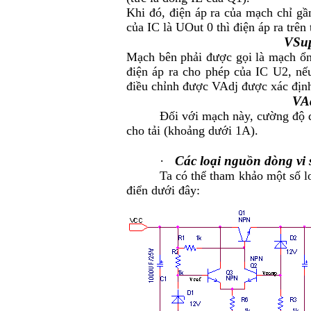
Khi đó, điện áp ra của mạch chỉ gầ
của IC là U
Out 0
thì điện áp ra trên t
V
Su
Mạch bên phải được gọi là mạch ổn 
điện áp ra cho phép của IC U2, nế
điều chỉnh được V
Adj
được xác định
V
A
Đối với mạch này, cường độ d
cho tải (khoảng dưới 1A).
·
Các loại nguồn dòng vi 
Ta có thể tham khảo một số l
điển dưới đây: