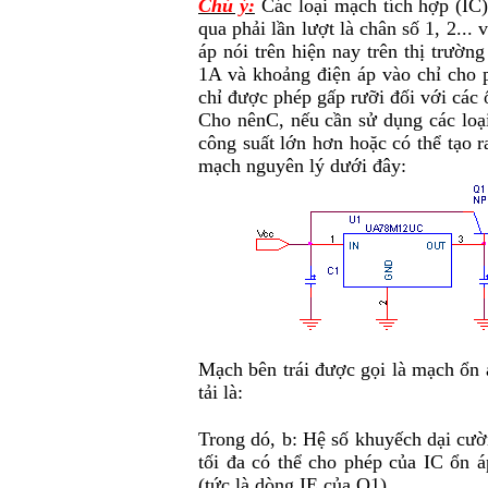
Chú ý:
Các loại mạch tích hợp (IC)
qua phải lần lượt là chân số 1, 2...
áp nói trên hiện nay trên thị trườ
1A và khoảng điện áp vào chỉ cho p
chỉ được phép gấp rưỡi đối với các 
Cho nênC, nếu cần sử dụng các loại
công suất lớn hơn hoặc có thể tạo r
mạch nguyên lý dưới đây:
Mạch bên trái được gọi là mạch ổn 
tải là:
Trong dó,
b
: Hệ số khuyếch dại cườ
tối đa có thể cho phép của IC ổn á
(tức là dòng I
E
của Q1).