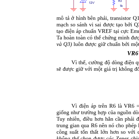
mô tả ở hình bên phải, transistor Q
mạch so sánh vi sai được tạo bởi 
tạo điện áp chuẩn V
REF
tại cực Emm
Ta hoàn toàn có thể chứng minh được
và Q3)
luôn được giữ chuẩn bởi một 
V
R6
Vì thế, cường độ dòng điện 
sẽ được giữ với một giá trị không đổ
Vì điện áp trên R
6
là V
R6
=
giống như trường hợp của nguồn dòn
Tuy nhiên, điều hơn hẳn cần phải đ
trung gian qua R
6
nên nó cho phép l
công suất tổn thất lớn hơn so với 
không thể chọn được các Zener chị