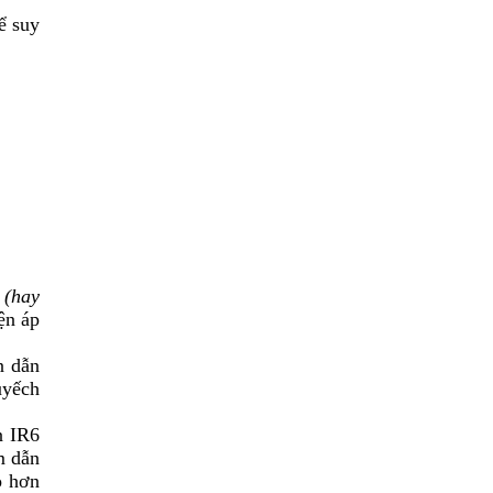
hể suy
t
(hay
ện áp
n dẫn
uyếch
 I
R6
m dẫn
o hơn