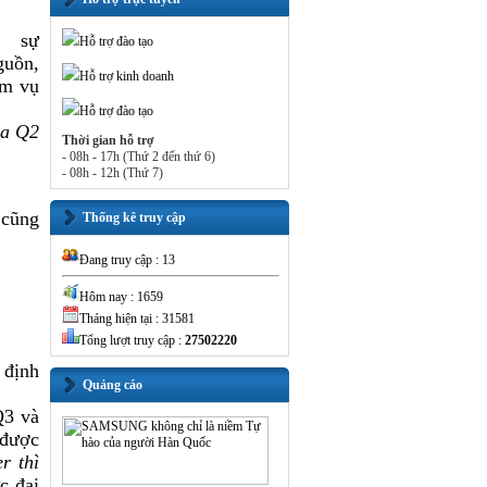
 sự
Hỗ trợ đào tạo
guồn,
Hỗ trợ kinh doanh
ệm vụ
Hỗ trợ đào tạo
ủa Q2
Thời gian hỗ trợ
- 08h - 17h (Thứ 2 đến thứ 6)
- 08h - 12h (Thứ 7)
cũng
Thống kê truy cập
Đang truy cập : 13
Hôm nay : 1659
Tháng hiện tại : 31581
Tổng lượt truy cập :
27502220
 định
Quảng cáo
Q3 và
 được
r thì
c đại