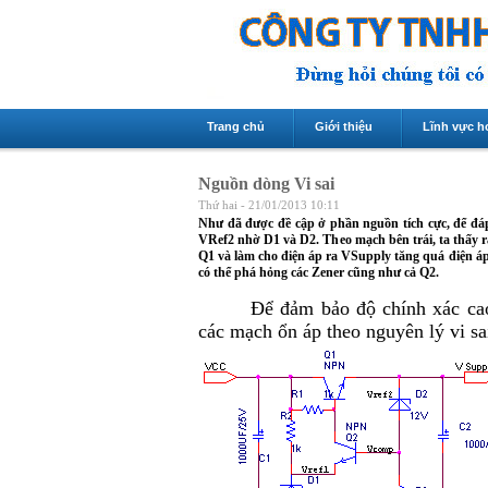
Trang chủ
Giới thiệu
Lĩnh vực h
Nguồn dòng Vi sai
Thứ hai - 21/01/2013 10:11
Như đã được đề cập ở phần nguồn tích cực, để đáp
VRef2 nhờ D1 và D2. Theo mạch bên trái, ta thấy r
Q1 và làm cho điện áp ra VSupply tăng quá điện áp
có thể phá hỏng các Zener cũng như cả Q2.
Để đảm bảo độ chính xác cao
các mạch ổn áp theo nguyên lý vi s