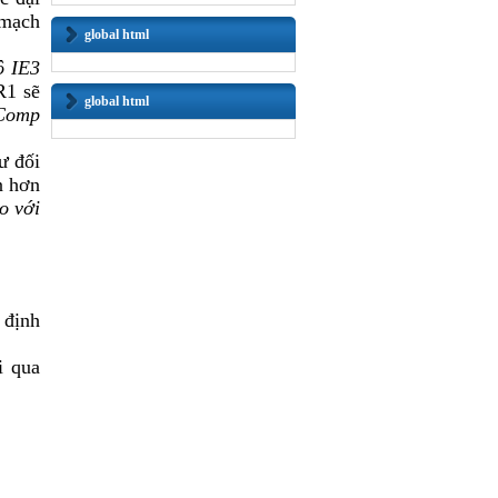
 mạch
global html
ộ I
E3
R
1
sẽ
global html
Comp
ư đối
n hơn
o với
 định
i qua