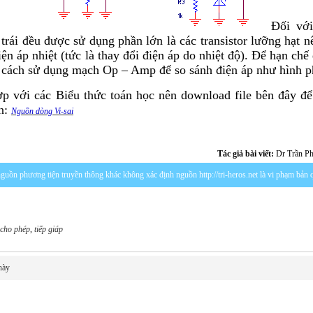
Đối với
trái đều được sử dụng phần lớn là các transistor lưỡng hạt n
ện áp nhiệt (tức là thay đổi điện áp do nhiệt độ). Để hạn chế
 cách sử dụng mạch Op – Amp để so sánh điện áp như hình p
p với các Biểu thức toán học nên download file bên đây đ
ơn:
Nguồn dòng Vi-sai
Tác giả bài viết:
Dr Trần P
c nguồn phương tiện truyền thông khác không xác định nguồn http://tri-heros.net là vi phạm bản
cho phép
,
tiếp giáp
này