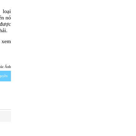
 loại
ên nó
 được
hải.
ể xem
húc Ánh
 quyền