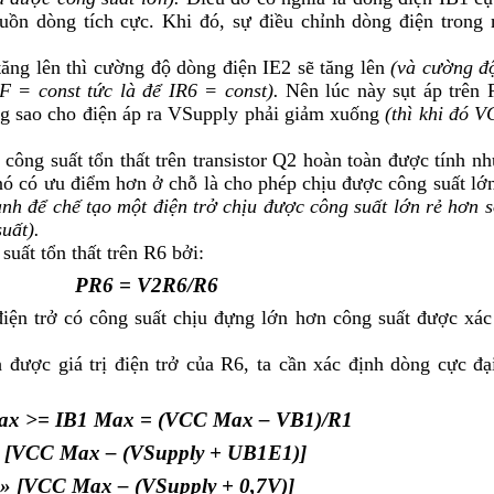
uồn dòng tích cực. Khi đó, sự điều chỉnh dòng điện trong
ăng lên thì cường độ dòng điện I
E2
sẽ tăng lên
(và cường đ
F
= const tức là để I
R6
= const).
Nên lúc này sụt áp trên 
 sao cho điện áp ra V
Supply
phải giảm xuống
(thì khi đó V
 công suất tổn thất trên transistor Q2 hoàn toàn được tính nh
nó có ưu điểm hơn ở chỗ là cho phép chịu được công suất lớ
hành để chế tạo một điện trở chịu được công suất lớn rẻ hơn s
uất).
suất tổn thất trên R
6
bởi:
P
R6
= V
2
R6
/R
6
điện trở có công suất chịu đựng lớn hơn công suất được xác
 được giá trị điện trở của R
6
, ta cần xác định dòng cực đạ
ax
>= I
B1 Max
= (V
CC Max
– V
B1
)/R
1
 [V
CC Max
– (V
Supply
+ U
B1E1
)]
»
[V
CC Max
– (V
Supply
+ 0,7V)]