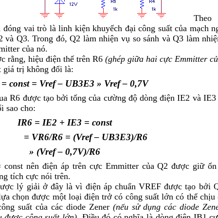
Theo
1 đóng vai trò là linh kiện khuyếch đại công suất của mạch n
Q2 và Q3. Trong đó, Q2 làm nhiện vụ so sánh và Q3 làm nhi
itter của nó.
 rằng, hiệu điện thế trên R
6
(ghép giữa hai cực Emmitter c
giá trị không đổi là:
= const = V
ref
– U
B3E3
»
V
ref
– 0,7V
qua R
6
được tạo bởi tổng của cường độ dòng điện I
E2
và I
E3
i sao cho:
I
R6
= I
E2
+ I
E3
= const
= V
R6
/R
6
= (V
ref
– U
B3E3
)/R
6
»
(V
ref
– 0,7V)/R
6
 const nên điện áp trên cực Emmitter của Q2 được giữ ổn
g tích cực nói trên.
ược lý giải ở đây là vì điện áp chuẩn V
REF
được tạo bởi 
ựa chọn được một loại điện trở có công suất lớn có thể chịu
công suất của các diode Zener
(nếu sử dụng các diode Zene
u được công suất lớn).
Điều đó có nghĩa là dòng điện I
B1
cự