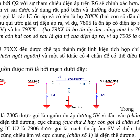
n bởi Q2
với sự tham chiếu điện áp trên R
6
sẽ chính xác hơn.
n vi sai được sử dụng rất phổ biến và thường được chế tạo
gọi là các IC ổn áp và có tên là họ 78XX (hai con số đầu đ
u qui ước giá trị điện áp ra, ví dụ, 7805 là ổn áp có điện áp r
12V) và họ 79XX...
(họ 79XX là họ ổn áp âm, cũng như họ 78
 còn hai con số sau là giá trị của điện áp ra, ví dụ 7905 là 
 79XX đều được chế tạo thành một linh kiện tích hợp chỉ
 khiển ngắt nguồn)
và một số khác có 4 chân để có thể điều 
guồn được mô tả bởi mạch dưới đây:
Trong
 là 7805 được gọi là nguồn ổn áp dương 5V vì đầu vào
(chân
 điện thế dương, cực chung
(cực thứ 2 hay còn gọi là chân số
ng IC U2 là 7906 được gọi là mạch ổn áp âm 6V vì điện th
 cùng chiều âm và cực chung
(chân số 1)
là điện thế dương.