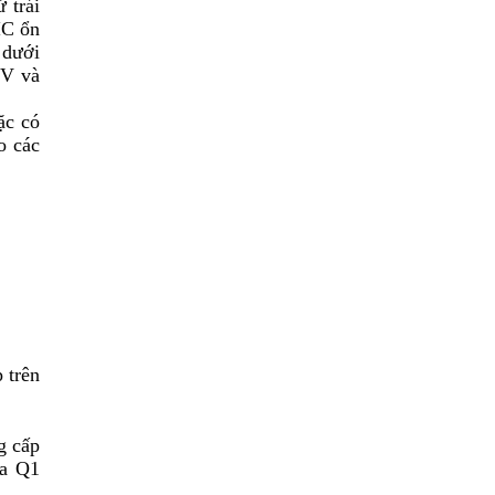
 trái
IC ổn
 dưới
2V và
ặc có
o các
 trên
g cấp
ua Q1