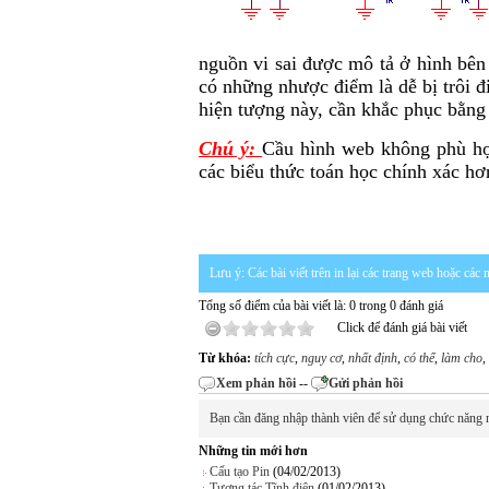
nguồn vi sai được mô tả ở hình bên 
có những nhược điểm là dễ bị trôi đi
hiện tượng này, cần khắc phục bằng
Chú ý:
Cầu hình web không phù hợ
các biểu thức toán học chính xác h
Lưu ý: Các bài viết trên in lại các trang web hoặc cá
Tổng số điểm của bài viết là: 0 trong 0 đánh giá
Click để đánh giá bài viết
Từ khóa:
tích cực
,
nguy cơ
,
nhất định
,
có thể
,
làm cho
,
Xem phản hồi
--
Gửi phản hồi
Bạn cần đăng nhập thành viên để sử dụng chức năng 
Những tin mới hơn
Cấu tạo Pin
(04/02/2013)
Tương tác Tĩnh điện
(01/02/2013)