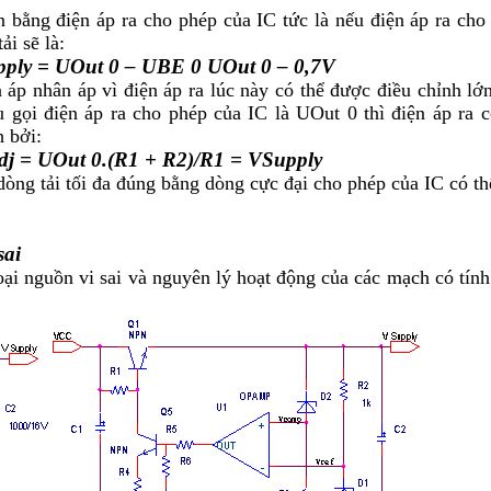
n bằng điện áp ra cho phép của IC tức là nếu điện áp ra cho
ải sẽ là:
pply
= U
Out 0
– U
BE
0 U
Out 0
– 0,7V
áp nhân áp vì điện áp ra lúc này có thể được điều chỉnh lớ
u gọi điện áp ra cho phép của IC là U
Out 0
thì điện áp ra c
 bởi:
dj
= U
Out 0
.(R
1
+ R
2
)/R
1
= V
Supply
òng tải tối đa đúng bằng dòng cực đại cho phép của IC có th
sai
oại nguồn vi sai và nguyên lý hoạt động của các mạch có tính