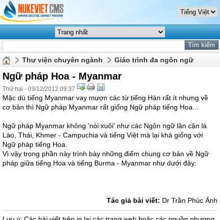
Thư viện chuyên ngành
Giáo trình đa ngôn ngữ
Ngữ pháp Hoa - Myanmar
Thứ hai - 03/12/2012 09:37
Mặc dù tiếng Myanmar vay mượn các từ tiếng Hán rất ít nhưng về
cơ bản thì Ngữ pháp Myanmar rất giống Ngữ pháp tiếng Hoa...
Ngữ pháp Myanmar không 'nói xuôi' như các Ngôn ngữ lân cận là
Lào, Thái, Khmer - Campuchia và tiếng Việt mà lại khá giống với
Ngữ pháp tiếng Hoa.
Vì vậy trong phần này trình bày những điểm chung cơ bản về Ngữ
pháp giữa tiếng Hoa và tiếng Burma - Myanmar như dưới đây:
Tác giả bài viết:
Dr Trần Phúc Ánh
Lưu ý: Các bài viết trên in lại các trang web hoặc các nguồn phương