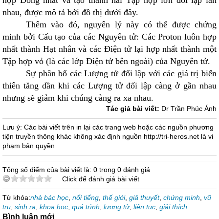
hợp Đồng nhất và tạo thành hai Tập hợp lớn đối lập lẫn
nhau, được mô tả bởi đồ thị dưới đây.
Thêm vào đó, nguyên lý này có thể được chứng
minh bởi Cấu tạo của các Nguyên tử: Các Proton luôn hợp
nhất thành Hạt nhân và các Điện tử lại hợp nhất thành một
Tập hợp vỏ (là các lớp Điện tử bên ngoài) của Nguyên tử.
Sự phân bố các Lượng tử đối lập với các giá trị biến
thiên tăng dần khi các Lượng tử đối lập càng ở gần nhau
nhưng sẽ giảm khi chúng càng ra xa nhau.
Tác giả bài viết:
Dr Trần Phúc Ánh
Lưu ý: Các bài viết trên in lại các trang web hoặc các nguồn phương
tiện truyền thông khác không xác định nguồn http://tri-heros.net là vi
phạm bản quyền
Tổng số điểm của bài viết là: 0 trong 0 đánh giá
Click để đánh giá bài viết
Từ khóa:
nhà bác học
,
nổi tiếng
,
thế giới
,
giả thuyết
,
chứng minh
,
vũ
trụ
,
sinh ra
,
khoa học
,
quá trình
,
lượng tử
,
liên tục
,
giải thích
Bình luận mới