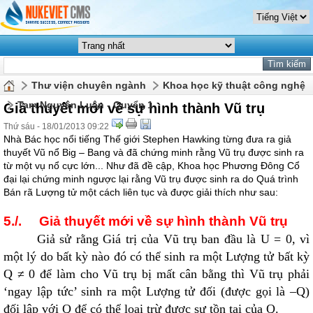
Thư viện chuyên ngành
Khoa học kỹ thuật công nghệ
Tam Nguyên Luận - Quyển 1
Giả thuyết mới về sự hình thành Vũ trụ
Thứ sáu - 18/01/2013 09:22
Nhà Bác học nổi tiếng Thế giới Stephen Hawking từng đưa ra giả
thuyết Vũ nổ Big – Bang và đã chứng minh rằng Vũ trụ được sinh ra
từ một vụ nổ cực lớn... Như đã đề cập, Khoa học Phương Đông Cổ
đại lại chứng minh ngược lại rằng Vũ trụ được sinh ra do Quá trình
Bán rã Lượng tử một cách liên tục và được giải thích như sau:
5./. Giả thuyết mới về sự hình thành Vũ trụ
Giả sử rằng Giá trị của Vũ trụ ban đầu là U = 0, vì
một lý do bất kỳ nào đó có thể sinh ra một Lượng tử bất kỳ
Q ≠ 0 để làm cho Vũ trụ bị mất cân bằng thì Vũ trụ phải
‘ngay lập tức’ sinh ra một Lượng tử đối (được gọi là –Q)
đối lập với Q để có thể loại trừ được sự tồn tại của Q.