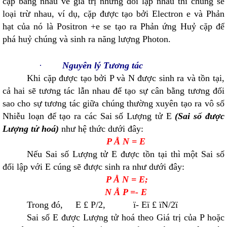
cặp bằng nhau về giá trị nhưng đối lập nhau thì chúng sẽ
loại trừ nhau, ví dụ, cặp được tạo bởi Electron e và Phản
hạt của nó là Positron
+
e se tạo ra Phản ứng Huỷ cặp để
phá huỷ chúng và sinh ra năng lượng Photon.
·
Nguyên lý Tương tác
Khi cặp được tạo bởi P và N được sinh ra và tồn tại,
cả hai sẽ tương tác lẫn nhau để tạo sự cân bằng tương đối
sao cho sự tương tác giữa chúng thường xuyên tạo ra vô số
Nhiễu loạn để tạo ra các Sai số Lượng tử E
(Sai số được
Lượng tử hoá)
như hệ thức dưới đây:
P
Å
N = E
Nếu Sai số Lượng tử E được tồn tại thì một Sai số
đối lập với E cúng sẽ được sinh ra như dưới đây:
P
Å
N = E;
N
Å
P =
-
E
Trong đó, E £ P/2, ï- Eï £ ïN/2ï
Sai số E được Lượng tử hoá theo Giá trị của P hoặc