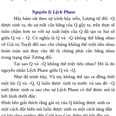
·
Nguyên lý Lệch Phase
Hãy bám sát theo sự trình bày trên, Lượng tử đối –Q
được sinh ra, do sự mất cân bằng của Q gây ra, trên thực tế
luôn chậm hơn so với sự xuất hiện của Q đã tạo ra Sai số
giữa Q và – Q. Có nghĩa là Q và –Q không thể bằng nhau
về Giá trị Tuyệt đối sao cho chúng không thể triệt tiêu nhau
hoàn toàn mà thay vào đó là chúng phải cân bằng nhau
trong trạng thái Tương đối.
Tại sao Q và –Q không thể triệt tiêu nhau? Đó là do
nguyên nhân Lệch Phase giữa Q và –Q.
Như đã trình bày, Vũ trụ không thể tạo ra đồng thời
một lúc Q và –Q, Q luôn được sinh ra trước và sau đó –Q
mới được sinh ra sao cho sự Lệch Phase có thể được mô tả
bởi hình dưới đây:
Hình bên giải thích rằng giá trị của Q không được sinh ra
một cách đột biến mà luôn được sinh ra một cách tăng dần
và khi tăng trưởng đến Giới hạn Cực điểm thì bắt đầu tác