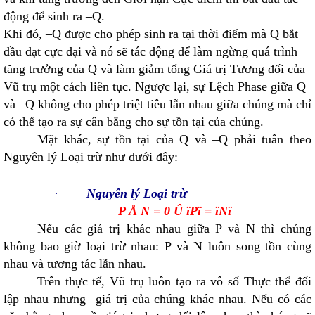
động để sinh ra –Q.
Khi đó, –Q được cho phép sinh ra tại thời điểm mà Q bắt
đầu đạt cực đại và nó sẽ tác động để làm ngừng quá trình
tăng trưởng của Q và làm giảm tổng Giá trị Tương đối của
Vũ trụ một cách liên tục. Ngược lại, sự Lệch Phase giữa Q
và –Q không cho phép triệt tiêu lẫn nhau giữa chúng mà chỉ
có thể tạo ra sự cân bằng cho sự tồn tại của chúng.
Mặt khác, sự tồn tại của Q và –Q phải tuân theo
Nguyên lý Loại trừ như dưới đây:
·
Nguyên lý Loại trừ
P
Å
N = 0
Û
ï
P
ï
=
ï
N
ï
Nếu các giá trị khác nhau giữa P và N thì chúng
không bao giờ loại trừ nhau: P và N luôn song tồn cùng
nhau và tương tác lẫn nhau.
Trên thực tế, Vũ trụ luôn tạo ra vô số Thực thể đối
lập nhau nhưng giá trị của chúng khác nhau. Nếu có các