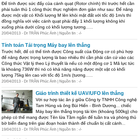
Để tính được sức đẩy của cánh quạt (Rotor chính) thì trước hết cần
phài tuân thủ 1 công thức thực nghiệm đơn giản như sau: Để nâng
được một vật có
Khối
lượng
M lên khỏi mặt đất với tốc độ 1m/s thì
đồng nghĩa với việc cánh quạt phải đẩy 1
khối
lượng
không khí
xuống phía dưới cũng có
khối
lượng
tương......
20/04/2013 - Dr TRẦN Phúc Ánh | Nguồn tin : -/-
Tính toán Tải trọng Máy bay lên thẳng
Trước hết, để có thể tính được Công suất của Động cơ có phù hợp
để nâng được trọng
lượng
là bao nhiêu thì cần phải căn cứ vào các
Công thức Vật lý theo Lý thuyết là nếu có một động cơ 1 Mã lực tức
là khoảng 736W thì nó có khả năng nâng được một vật có
khối
lượng
75kg lên cao với tốc độ 1m/s (tương......
20/04/2013 - Dr TRẦN Phúc Ánh | Nguồn tin : -/-
Giáo trình thiết kế UAV/UFO lên thẳng
Với sự hợp tác ăn ý giữa Công ty TNHH Công nghệ
Tam Hùng và ông Bùi Hiển - Bình Dương... chiếc
Máy bay lên thẳng trọng tải lớn (khoảng 500kg) cho
phép có thể mang được Tên lửa Tầm ngắn để tuần tra và phòng thủ
bờ biển đang trên giai đoạn hoàn thành để chuẩn bị cất cánh...
19/04/2013 - Dr TRẦN Phúc Ánh | Nguồn tin : -/-