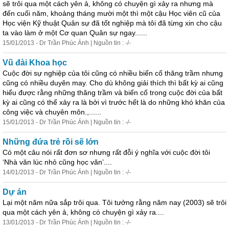
sẽ trôi qua một cách yên ả, không có chuyện gì xảy ra nhưng mà
đến cuối năm, khoảng tháng mười một thì một cậu Học viên cũ của
Học viện Kỹ thuật Quân sự đã tốt nghiệp mà tôi đã từng xin cho cậu
ta vào làm ở một Cơ quan Quân sự ngay......
15/01/2013 - Dr Trần Phúc Ánh | Nguồn tin : -/-
Vũ đài Khoa học
Cuộc đời sự nghiệp của tôi cũng có nhiều biến cố thăng trầm nhưng
cũng có nhiều duyên may. Cho dù không giải thích thì bất kỳ ai cũng
hiểu được rằng những thăng trầm và biến cố trong cuộc đời của bất
kỳ ai cũng có thể xảy ra là bởi vì trước hết là do những khó khăn của
công việc và chuyên môn.,......
15/01/2013 - Dr Trần Phúc Ánh | Nguồn tin : -/-
Những đứa trẻ rồi sẽ lớn
Có một câu nói rất đơn sơ nhưng rất đỗi ý nghĩa với cuộc đời tôi
‘Nhà văn lúc nhỏ cũng học văn’....
14/01/2013 - Dr Trần Phúc Ánh | Nguồn tin : -/-
Dự án
Lại một năm nữa sắp trôi qua. Tôi tưởng rằng năm nay (2003) sẽ trôi
qua một cách yên ả, không có chuyện gì xảy ra....
13/01/2013 - Dr Trần Phúc Ánh | Nguồn tin : -/-