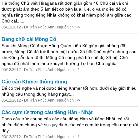
Hệ thống Chữ viết Hiragana rất đơn giản gồm 46 Chữ cái và chỉ
được phát âm theo 5 âm tiết cơ bản là a, i, e, o và ư điều đó
có
nghĩa rằng trong tiếng Nhật không
có
khái niệm phối âm giữa các
Chữ cái......
06/12/2012 - Dr Trần Phúc Ánh | Nguồn tin : -/-
Bảng chữ cái Mông Cổ
Sau khi Mông Cổ được Hồng Quân Liên Xô giúp giải phóng đất
nước, Mông Cổ đã trở thành một nước Xã hội Chủ nghĩa nhưng sau
khi Đông Âu tan rã thì Mông Cổ cũng phá bỏ chế độ Xã hội Chủ
nghĩa để phát triển theo khuynh hướng Tư bản Chủ nghĩa......
05/12/2012 - Dr Trần Phúc Ánh | Nguồn tin : -/-
Các câu Khmer thông dụng
Để
có
thể
nghe và nói được tiếng Khmer tốt hơn, dưới đây giới thiệu
những câu thông dụng hàng ngày:...
05/12/2012 - Dr Trần Phúc Ánh | Nguồn tin : -/-
Các cụm từ trong câu tiếng Hàn - Nhật
Theo cấu trúc chung của các câu tiếng Hàn và tiếng Nhật,
có
rất
nhiều điểm chung về sự quy định của các cụm từ trong câu như dưới
đây:...
03/12/2012 - Dr Trần Phúc Ánh | Nguồn tin : -/-