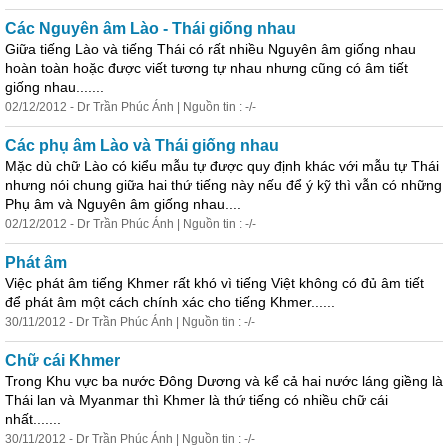
Các Nguyên âm Lào - Thái giống nhau
Giữa tiếng Lào và tiếng Thái
có
rất nhiều Nguyên âm giống nhau
hoàn toàn hoặc được viết tương tự nhau nhưng cũng
có
âm tiết
giống nhau.......
02/12/2012 - Dr Trần Phúc Ánh | Nguồn tin : -/-
Các phụ âm Lào và Thái giống nhau
Mặc dù chữ Lào
có
kiểu mẫu tự được quy định khác với mẫu tự Thái
nhưng nói chung giữa hai thứ tiếng này nếu để ý kỹ thì vẫn
có
những
Phụ âm và Nguyên âm giống nhau....
02/12/2012 - Dr Trần Phúc Ánh | Nguồn tin : -/-
Phát âm
Việc phát âm tiếng Khmer rất khó vì tiếng Việt không
có
đủ âm tiết
để phát âm một cách chính xác cho tiếng Khmer......
30/11/2012 - Dr Trần Phúc Ánh | Nguồn tin : -/-
Chữ cái Khmer
Trong Khu vực ba nước Đông Dương và kể cả hai nước láng giềng là
Thái lan và Myanmar thì Khmer là thứ tiếng
có
nhiều chữ cái
nhất.......
30/11/2012 - Dr Trần Phúc Ánh | Nguồn tin : -/-