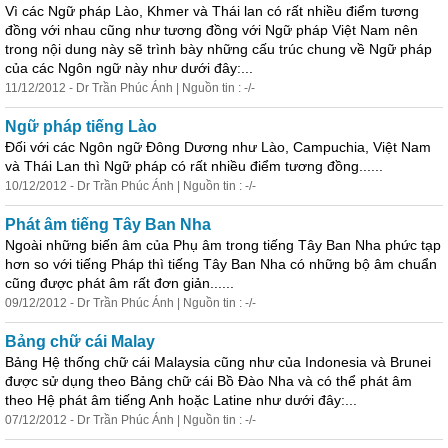
Vì các Ngữ pháp Lào, Khmer và Thái lan
có
rất nhiều điểm tương
đồng với nhau cũng như tương đồng với Ngữ pháp Việt Nam nên
trong nội dung này sẽ trình bày những cấu trúc chung về Ngữ pháp
của các Ngôn ngữ này như dưới đây:...
11/12/2012 - Dr Trần Phúc Ánh | Nguồn tin : -/-
Ngữ pháp tiếng Lào
Đối với các Ngôn ngữ Đông Dương như Lào, Campuchia, Việt Nam
và Thái Lan thì Ngữ pháp
có
rất nhiều điểm tương đồng......
10/12/2012 - Dr Trần Phúc Ánh | Nguồn tin : -/-
Phát âm tiếng Tây Ban Nha
Ngoài những biến âm của Phụ âm trong tiếng Tây Ban Nha phức tạp
hơn so với tiếng Pháp thì tiếng Tây Ban Nha
có
những bộ âm chuẩn
cũng được phát âm rất đơn giản......
09/12/2012 - Dr Trần Phúc Ánh | Nguồn tin : -/-
Bảng chữ cái Malay
Bảng Hệ thống chữ cái Malaysia cũng như của Indonesia và Brunei
được sử dụng theo Bảng chữ cái Bồ Đào Nha và
có
thể
phát âm
theo Hệ phát âm tiếng Anh hoặc Latine như dưới đây:...
07/12/2012 - Dr Trần Phúc Ánh | Nguồn tin : -/-