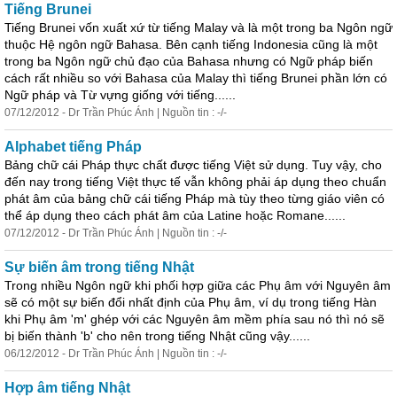
Tiếng Brunei
Tiếng Brunei vốn xuất xứ từ tiếng Malay và là một trong ba Ngôn ngữ
thuộc Hệ ngôn ngữ Bahasa. Bên cạnh tiếng Indonesia cũng là một
trong ba Ngôn ngữ chủ đạo của Bahasa nhưng
có
Ngữ pháp biến
cách rất nhiều so với Bahasa của Malay thì tiếng Brunei phần lớn
có
Ngữ pháp và Từ vựng giống với tiếng......
07/12/2012 - Dr Trần Phúc Ánh | Nguồn tin : -/-
Alphabet tiếng Pháp
Bảng chữ cái Pháp thực chất được tiếng Việt sử dụng. Tuy vậy, cho
đến nay trong tiếng Việt thực tế vẫn không phải áp dụng theo chuẩn
phát âm của bảng chữ cái tiếng Pháp mà tùy theo từng giáo viên
có
thể
áp dụng theo cách phát âm của Latine hoặc Romane......
07/12/2012 - Dr Trần Phúc Ánh | Nguồn tin : -/-
Sự biến âm trong tiếng Nhật
Trong nhiều Ngôn ngữ khi phối hợp giữa các Phụ âm với Nguyên âm
sẽ
có
một sự biến đổi nhất định của Phụ âm, ví dụ trong tiếng Hàn
khi Phụ âm 'm' ghép với các Nguyên âm mềm phía sau nó thì nó sẽ
bị biến thành 'b' cho nên trong tiếng Nhật cũng vậy......
06/12/2012 - Dr Trần Phúc Ánh | Nguồn tin : -/-
Hợp âm tiếng Nhật