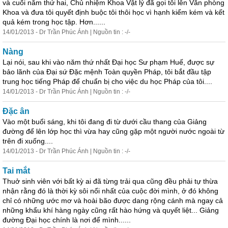
và cuối năm thứ hai, Chủ nhiệm Khoa Vật lý đã gọi tôi lên Văn phòng
Khoa và đưa tôi quyết định buộc tôi thôi học vì hạnh kiểm kém và kết
quả kém trong học tập. Hơn......
14/01/2013 - Dr Trần Phúc Ánh | Nguồn tin : -/-
Nàng
Lại nói, sau khi vào năm thứ nhất Đại học Sư phạm Huế, được sự
bảo lãnh của Đại sứ Đặc mệnh Toàn quyền Pháp, tôi bắt đầu tập
trung học tiếng Pháp để chuẩn bị cho việc du học Pháp của tôi....
14/01/2013 - Dr Trần Phúc Ánh | Nguồn tin : -/-
Đặc ân
Vào một buổi sáng, khi tôi đang đi từ dưới cầu thang của Giảng
đường để lên lớp học thì vừa hay cũng gặp một người nước ngoài từ
trên đi xuống....
14/01/2013 - Dr Trần Phúc Ánh | Nguồn tin : -/-
Tai mắt
Thuở sinh viên với bất kỳ ai đã từng trải qua cũng đều phải tự thừa
nhận rằng đó là thời kỳ sôi nổi nhất của cuộc đời mình, ở đó không
chỉ có những ước mơ và hoài bão được dang rộng cánh mà ngay cả
những khẩu khí hàng ngày cũng rất hào hứng và quyết liệt... Giảng
đường Đại học chính là nơi để mình......