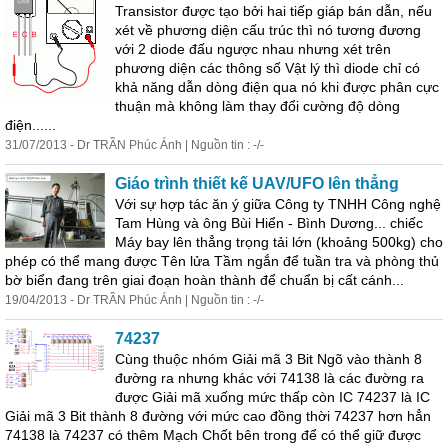
Transistor được tạo bởi hai tiếp giáp bán dẫn, nếu
xét về phương diện cấu trúc thì nó tương đương
với 2 diode đấu ngược nhau nhưng xét trên
phương diện các thông số Vật lý thì diode chỉ có
khả năng dẫn dòng điện qua nó khi được phân cực
thuận
mà không làm thay đổi cường độ dòng
điện......
31/07/2013 - Dr TRẦN Phúc Ánh | Nguồn tin : -/-
Giáo trình thiết kế UAV/UFO lên thẳng
Với sự hợp tác ăn ý giữa Công ty TNHH Công nghệ
Tam Hùng và ông Bùi Hiển - Bình Dương... chiếc
Máy bay lên thẳng trọng tải lớn (khoảng 500kg) cho
phép có thể mang được Tên lửa Tầm ngắn để tuần tra và phòng thủ
bờ biển đang trên giai đoạn hoàn thành để chuẩn bị cất cánh...
19/04/2013 - Dr TRẦN Phúc Ánh | Nguồn tin : -/-
74237
Cùng thuộc nhóm Giải mã 3 Bit Ngõ vào thành 8
đường ra nhưng khác với 74138 là các đường ra
được Giải mã xuống mức thấp còn IC 74237 là IC
Giải mã 3 Bit thành 8 đường với mức cao đồng thời 74237 hơn hẳn
74138 là 74237 có thêm Mạch Chốt bên trong để có thể giữ được