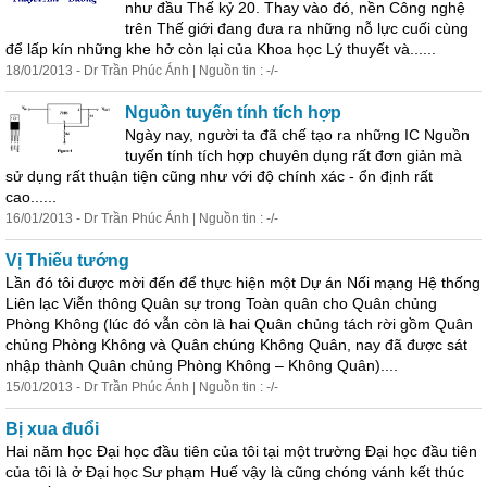
như đầu Thế kỷ 20. Thay vào đó, nền Công nghệ
trên Thế giới đang đưa ra những nỗ lực cuối cùng
để lấp kín những khe hở còn lại của Khoa học Lý thuyết và......
18/01/2013 - Dr Trần Phúc Ánh | Nguồn tin : -/-
Nguồn tuyến tính tích hợp
Ngày nay, người ta đã chế tạo ra những IC Nguồn
tuyến tính tích hợp chuyên dụng rất đơn giản mà
sử dụng rất
thuận
tiện
cũng như với độ chính xác - ổn định rất
cao......
16/01/2013 - Dr Trần Phúc Ánh | Nguồn tin : -/-
Vị Thiếu tướng
Lần đó tôi được mời đến để thực hiện một Dự án Nối mạng Hệ thống
Liên lạc Viễn thông Quân sự trong Toàn quân cho Quân chủng
Phòng Không (lúc đó vẫn còn là hai Quân chủng tách rời gồm Quân
chủng Phòng Không và Quân chúng Không Quân, nay đã được sát
nhập thành Quân chủng Phòng Không – Không Quân)....
15/01/2013 - Dr Trần Phúc Ánh | Nguồn tin : -/-
Bị xua đuổi
Hai năm học Đại học đầu tiên của tôi tại một trường Đại học đầu tiên
của tôi là ở Đại học Sư phạm Huế vậy là cũng chóng vánh kết thúc