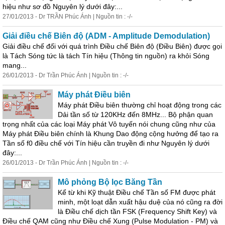
hiệu như
sơ
đồ
Nguyên lý dưới đây:...
27/01/2013 - Dr TRẦN Phúc Ánh | Nguồn tin : -/-
Giải điều chế Biên độ (ADM - Amplitude Demodulation)
Giải điều chế đối với quá trình Điều chế Biên độ (Điều Biên) được gọi
là Tách Sóng tức là tách Tín hiệu (Thông tin nguồn) ra khỏi Sóng
mang...
26/01/2013 - Dr Trần Phúc Ánh | Nguồn tin : -/-
Máy phát Điều biên
Máy phát Điều biên thường chỉ hoạt động trong các
Dải tần số từ 120KHz đến 8MHz... Bộ phận quan
trọng nhất của các loại Máy phát Vô tuyến nói chung cũng như của
Máy phát Điều biên chính là Khung Dao động cộng hưởng để tạo ra
Tần số f0 điều chế với Tín hiệu cần truyền đi như Nguyên lý dưới
đây:...
26/01/2013 - Dr Trần Phúc Ánh | Nguồn tin : -/-
Mô phỏng Bộ lọc Băng Tần
Kể từ khi Kỹ thuật Điều chế Tần số FM được phát
minh, một loạt dẫn xuất hậu duệ của nó cũng ra đời
là Điều chế dịch tần FSK (Frequency Shift Key) và
Điều chế QAM cũng như Điều chế Xung (Pulse Modulation - PM) và