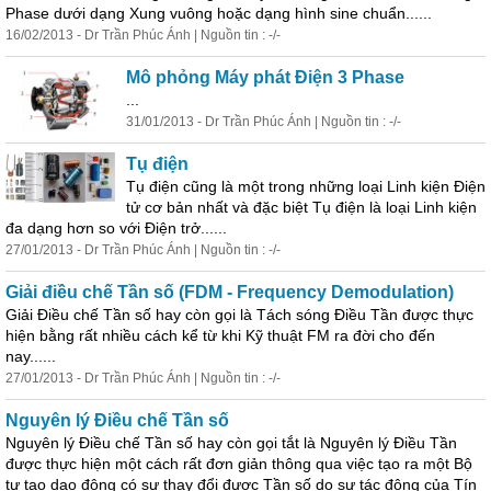
Phase dưới dạng Xung vuông hoặc dạng hình sine chuẩn......
16/02/2013 - Dr Trần Phúc Ánh | Nguồn tin : -/-
Mô phỏng Máy phát Điện 3 Phase
...
31/01/2013 - Dr Trần Phúc Ánh | Nguồn tin : -/-
Tụ điện
Tụ điện cũng là một trong những loại Linh kiện Điện
tử cơ bản nhất và đặc biệt Tụ điện là loại Linh kiện
đa dạng hơn so với Điện trở......
27/01/2013 - Dr Trần Phúc Ánh | Nguồn tin : -/-
Giải điều chế Tần số (FDM - Frequency Demodulation)
Giải Điều chế Tần số hay còn gọi là Tách sóng Điều Tần được thực
hiện bằng rất nhiều cách kể từ khi Kỹ thuật FM ra đời cho đến
nay......
27/01/2013 - Dr Trần Phúc Ánh | Nguồn tin : -/-
Nguyên lý Điều chế Tần số
Nguyên lý Điều chế Tần số hay còn gọi tắt là Nguyên lý Điều Tần
được thực hiện một cách rất đơn giản thông qua việc tạo ra một Bộ
tự tạo dao động có sự thay đổi được Tần số do sự tác động của Tín