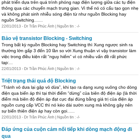
phát triển dựa trên quá trình phóng nạp điện lượng giữa các tụ điện
thông qua các chuyển mạch trung gian. Vì thế nó có cấu tạo gọn nhẹ
và không phát sinh nhiễu sóng điện từ như nguồn Blocking hay
nguồn Switching.......
22/01/2013 - Dr Trần Phúc Ánh | Nguồn tin : -/-
Bảo vệ transistor Blocking - Switching
Trong bất kỳ nguồn Blocking hay Switching thì Xung ngược sinh ra
thường lớn gấp 3 đến 10 lần so với Xung thuận vì vậy transistor làm
việc trong điều kiện rất “nguy hiểm” vì có nhiều vấn đề rất phức
tạp:...
22/01/2013 - Dr Trần Phúc Ánh | Nguồn tin : -/-
Triệt trạng thái quá độ Blocking
“Tránh vỏ dưa lại gặp vỏ dừa”, khi tạo ra dạng xung vuông cho dòng
điện qua biến áp thì tại thời điểm “dừng” của biên độ điện áp (là thời
điểm mà biên độ điện áp đạt cực đại đúng bằng giá trị của điện áp
nguồn cung cấp VCC thì nó kéo dài sườn xung mà không gây nên
sự biến thiên điện áp hay còn gọi......
22/01/2013 - Dr Trần Phúc Ánh | Nguồn tin : -/-
Đáp ứng của cuộn cảm nối tiếp khi dòng mạch động đi
qua