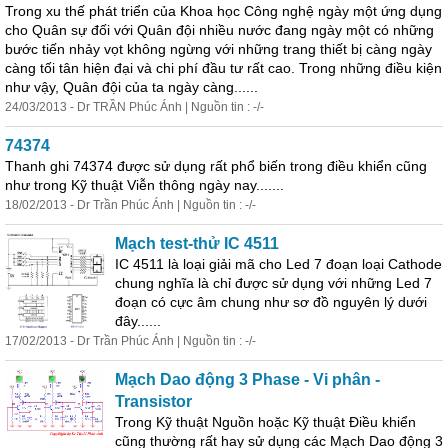
Trong xu thế phát triển của Khoa học Công nghệ ngày một ứng dụng
cho Quân sự đối với Quân đội nhiều nước đang ngày một có những
bước tiến nhảy vọt không ngừng với những trang thiết bị càng ngày
càng tối tân hiện đại và chi phí đầu tư rất cao. Trong những điều kiện
như vậy, Quân đội của ta ngày càng......
24/03/2013 - Dr TRẦN Phúc Ánh | Nguồn tin : -/-
74374
Thanh ghi 74374 được sử dụng rất phổ biến trong điều khiển cũng
như trong Kỹ thuật Viễn thông ngày nay.......
18/02/2013 - Dr Trần Phúc Ánh | Nguồn tin : -/-
Mạch test-thử IC 4511
IC 4511 là loại giải mã cho Led 7 đoạn loại Cathode
chung nghĩa là chỉ được sử dụng với những Led 7
đoạn có cực âm chung như
sơ
đồ
nguyên lý dưới
đây......
17/02/2013 - Dr Trần Phúc Ánh | Nguồn tin : -/-
Mạch Dao động 3 Phase - Vi phân -
Transistor
Trong Kỹ thuật Nguồn hoặc Kỹ thuật Điều khiển
cũng thường rất hay sử dụng các Mạch Dao động 3