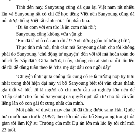
Tính đến nay, Sanyoung cũng đã qua lại Việt nam rất nhiều
lần và Sanyoung rất có chí để học tiếng Việt nên Sanyoung cũng đã
nói được tiếng Việt rất sành sõi. Tôi phân bua:
‘Đi ăn cơm với em tức là ăn cơm nhà rồi’;
Sanyoung cũng không vừa vặn gì:
‘Em đã là nhà của anh rồi à!? Anh đừng giàu trí tưởng bở!’;
Thực tình mà nói, tình cảm mà Sanyoung dành cho tôi không
phải do Sanyoung ‘chủ động tự nguyện’ đến với tôi mà hoàn toàn do
bố cô ấy ‘sắp đặt’: Giữa thời đại này, không còn ai sinh ra rồi lớn lên
để rồi dễ dàng tuân theo lẽ ‘cha mẹ đặt đâu con ngồi đấy’.
‘Chuyện tình’ giữa chúng tôi cũng có lẽ là trường hợp hy hữu
nhất trong thời hiện đại này vì bố Sanyoung biết tôi vẫn chưa thành
gia thất và biết tôi là người có chí mưu cầu sự nghiệp lớn nên để
‘chắp cánh’ cho tôi bố Sanyoung đã quyết định đầu tư cho tôi cả vốn
liếng lẫn cô con gái út cưng nhất của mình.
Một phần vì duyên may của tôi đã từng được sang Hàn Quốc
hơn mười năm trước
(1994)
theo lời mời của bố Sanyoung trong thời
gian tôi làm Kỹ sư Trưởng của một Dự án lớn mà lúc ấy tôi chỉ mới
23 tuổi.