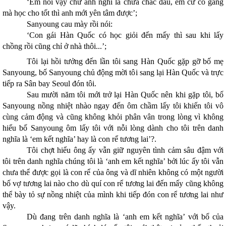
‘Em nói vậy chứ anh nghĩ là chưa chắc đâu, em cứ cố gắng
mà học cho tốt thì anh mới yên tâm được’;
Sanyoung cau mày rồi nói:
‘Con gái Hàn Quốc có học giỏi đến mấy thì sau khi lấy
chồng rồi cũng chỉ ở nhà thôi...’;
Tôi lại hồi tưởng đến lần tôi sang Hàn Quốc gặp gỡ bố mẹ
Sanyoung, bố Sanyoung chủ động mời tôi sang lại Hàn Quốc và trực
tiếp ra Sân bay Seoul đón tôi.
Sau mười năm tôi mới trở lại Hàn Quốc nên khi gặp tôi, bố
Sanyoung nồng nhiệt nhào ngay đến ôm chầm lấy tôi khiến tôi vô
cùng cảm động và cũng không khỏi phân vân trong lòng vì không
hiểu bố Sanyoung ôm lấy tôi với nỗi lòng dành cho tôi trên danh
nghĩa là ‘em kết nghĩa’ hay là con rể tương lai’?.
Tôi chợt hiểu ông ấy vẫn giữ nguyên tình cảm sâu đậm với
tôi trên danh nghĩa chúng tôi là ‘anh em kết nghĩa’ bởi lúc ấy tôi vẫn
chưa thể được gọi là con rể của ông và dĩ nhiên không có một người
bố vợ tương lai nào cho dù quí con rể tương lai đến mấy cũng không
thể bày tỏ sự nồng nhiệt của mình khi tiếp đón con rể tương lai như
vậy.
Dù đang trên danh nghĩa là ‘anh em kết nghĩa’ với bố của