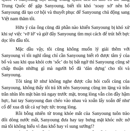
Trung Quốc để gặp Sanyoung, biết tôi khó ‘xoay xở’ nên bố
Sanyoung đã tạo cơ hội và thuyết phục để Sanyoung chủ động sang
Việt nam thăm tôi.
Hữu ý của ông cũng đã phần nào khiến Sanyoung bị khó xử
khi sự việc ‘vỡ lở’ và giờ đây Sanyoung tìm mọi cách để trút hết bực
dọc lên đầu tôi.
Mặc dầu vậy, tôi cũng không muốn lý giải thêm với
Sanyoung vì tôi nghĩ rằng chỉ cần Sanyoung biết rõ được tâm ý của
bố và sau khi qua khỏi cơn ‘sốc’ do bị bất ngờ thì Sanyoung cũng sẽ
chấp thuận những gì mà người bố đã ‘dàn dựng’ cho tôi và
Sanyoung.
Tôi tảng lờ như không nghe được câu hỏi cuối cùng của
Sanyoung, không thấy tôi trả lời nên Sanyoung cũng im lặng và trân
trân nhìn lên mặt bàn trà ngay trước mặt, trong lòng vẫn còn đầy hậm
hực, hai tay Sanyoung đan chéo vào nhau và xoắn lấy xoắn để như
cố để xua đi tất cả sự bực tức trong lòng.
Rồi bỗng nhiên từ trong khóe mắt của Sanyoung tuôn trào
đôi dòng nước mắt, Sanyoung đưa hay tay bưng mặt khóc nức nở
mà tôi không hiểu vì đau khổ hay vì sung sướng!?