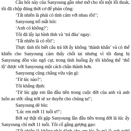
Câu hỏi này của Sanyoung gần như mở cho tôi một lối thoát,
tôi đã chộp đúng thời cơ để phản công:
‘Tất nhiên là phải có tình cảm với nhau rồi!’;
Sanyoung trố mắt hỏi:
‘Anh có không?’;
Tôi đã lấy lại bình tĩnh và ‘trả đũa’ ngay:
‘Tất nhiên là có rồi!’;
Thực tình tôi biết câu trả lời ấy không ‘thành khẩn’ và có thể
khiến cho Sanyoung cảm thấy chối tai nhưng vì tôi đang bị
Sanyoung dồn vào ngõ cụt, trong tình huống ấy tôi không thể ‘thổ
lộ’ được với Sanyoung một cách chân thành hơn.
Sanyoung cũng chẳng vừa vặn gì:
‘Từ lúc nào?’;
Tôi khẳng định:
‘Từ lúc gặp em lần đầu tiên trong cuộc đời của anh và anh
luôn ao ước rằng trời sẽ xe duyên cho chúng ta!’;
Sanyoung dè bỉu:
‘Lúc em mới 11 tuổi ư?’;
Bởi sự thật tôi gặp Sanyoung lần đầu tiên trong đời là lúc ấy
Sanyoung chỉ mới 11 tuổi. Tôi cố gắng gượng gạo:
‘Tất nhiên là không phải dành cho em lúc ấy mà là anh nghĩ