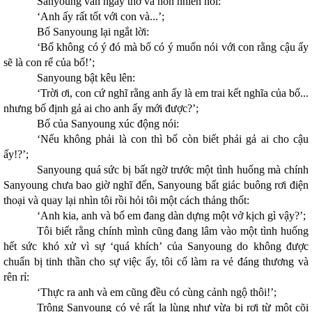
Sanyoung vẫn ngây thơ và hồn nhiên nói:
‘Anh ấy rất tốt với con và...’;
Bố Sanyoung lại ngắt lời:
‘Bố không có ý đó mà bố có ý muốn nói với con rằng cậu ấy
sẽ là con rể của bố!’;
Sanyoung bật kêu lên:
‘Trời ơi, con cứ nghĩ rằng anh ấy là em trai kết nghĩa của bố...
nhưng bố định gả ai cho anh ấy mới được?’;
Bố của Sanyoung xúc động nói:
‘Nếu không phải là con thì bố còn biết phải gả ai cho cậu
ấy!?’;
Sanyoung quá sức bị bất ngờ trước một tình huống mà chính
Sanyoung chưa bao giờ nghĩ đến, Sanyoung bất giác buông rơi điện
thoại và quay lại nhìn tôi rồi hỏi tôi một cách thảng thốt:
‘Anh kia, anh và bố em đang dàn dựng một vở kịch gì vậy?’;
Tôi biết rằng chính mình cũng đang lâm vào một tình huống
hết sức khó xử vì sự ‘quá khích’ của Sanyoung do không được
chuẩn bị tinh thần cho sự việc ấy, tôi cố làm ra vẻ đáng thương và
rên rỉ:
‘Thực ra anh và em cũng đều có cùng cảnh ngộ thôi!’;
Trông Sanyoung có vẻ rất lạ lùng như vừa bị rơi từ một cõi