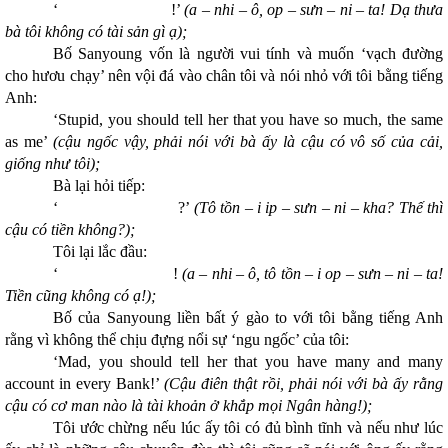
‘ !’
(a – nhi – ô, op – sưn – ni – ta! Dạ thưa
bà tôi không có tài sản gì ạ);
Bố Sanyoung vốn là người vui tính và muốn ‘vạch đường
cho hươu chạy’ nên vội đá vào chân tôi và nói nhỏ với tôi bằng tiếng
Anh:
‘Stupid, you should tell her that you have so much, the same
as me’
(cậu ngốc vậy, phải nói với bà ấy là cậu có vô số của cải,
giống như tôi);
Bà lại hỏi tiếp:
‘ ?’
(Tô tồn – i ip – sưn – ni – kha? Thế thì
cậu có tiền không?);
Tôi lại lắc đầu:
‘ !
(a – nhi – ô, tô tồn – i op – sưn – ni – ta!
Tiền cũng không có ạ!);
Bố của Sanyoung liền bất ý gào to với tôi bằng tiếng Anh
rằng vì không thể chịu đựng nổi sự ‘ngu ngốc’ của tôi:
‘Mad, you should tell her that you have many and many
account in every Bank!’
(Cậu điên thật rồi, phải nói với bà ấy rằng
cậu có cơ man nào là tài khoản ở khắp mọi Ngân hàng!);
Tôi ước chừng nếu lúc ấy tôi có đủ bình tĩnh và nếu như lúc