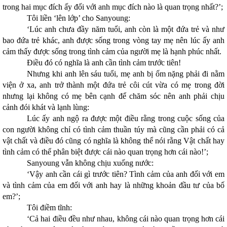
trong hai mục đích ấy đối với anh mục đích nào là quan trọng nhất?’;
Tôi liền ‘lên lớp’ cho Sanyoung:
‘Lúc anh chưa đầy năm tuổi, anh còn là một đứa trẻ và như
bao đứa trẻ khác, anh được sống trong vòng tay mẹ nên lúc ấy anh
cảm thấy được sống trong tình cảm của người mẹ là hạnh phúc nhất.
Điều đó có nghĩa là anh cần tình cảm trước tiên!
Nhưng khi anh lên sáu tuổi, mẹ anh bị ốm nặng phải đi nằm
viện ở xa, anh trở thành một đứa trẻ côi cút vừa có mẹ trong đời
nhưng lại không có mẹ bên cạnh để chăm sóc nên anh phải chịu
cảnh đói khát và lạnh lùng:
Lúc ấy anh ngộ ra được một điều rằng trong cuộc sống của
con người không chỉ có tình cảm thuần túy mà cũng cần phải có cả
vật chất và điều đó cũng có nghĩa là không thể nói rằng Vật chất hay
tình cảm có thể phân biệt được cái nào quan trọng hơn cái nào!’;
Sanyoung vẫn không chịu xuống nước:
‘Vậy anh cần cái gì trước tiên? Tình cảm của anh đối với em
và tình cảm của em đối với anh hay là những khoản đầu tư của bố
em?’;
Tôi điềm tĩnh:
‘Cả hai điều đều như nhau, không cái nào quan trọng hơn cái