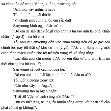
xa xăm nào đó trong Vũ trụ xuống trước mặt tôi:
‘Anh nói vậy nghĩa là sao?’;
Tôi lúng túng giải thích:
‘Vì chính anh cũng bị bố em sắp đặt!’;
Sanyoung kinh ngạc thắc mắc:
‘Bố em đã sắp đặt việc gì cho anh và tại sao anh lại phải chấp
nhận sự sắp đặt của bố em?’;
Tôi như bị Sanyoung dồn vào chân tường nên cố gỡ gạc bởi
chính lúc này tôi thật sự khó có thể lý giải được cho Sanyoung một
cách rành mạch khiến cho tôi trở nên vụng về và lúng túng:
‘Lúc đầu anh chỉ muốn được bố em đầu tư cho anh làm ăn
thôi nhưng mà bố em...!’;
Sanyoung cắt cụt câu nói của tôi:
‘Bố em nói anh phải lấy em thì bố mới đầu tư à?’;
Tôi luống cuống xoay xở:
‘Gần như vậy, nhưng...’;
Sanyoung thở ra ngao ngán:
‘Trời ơi! Vậy mà anh cũng nói được à?
Anh có biết rằng hai người muốn sống được với nhau thì cần
phải có cái gì không?’;