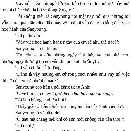
Vậy nên nếu anh ngỏ lời xin bố cho em đi chơi nơi này nơi
nọ thì chắc chắn là bố sẽ đồng ý ngay!’
Tôi không hiểu là Sanyoung nói thật hay nói đùa nhưng tôi
vẫn chưa quan tâm đến điều này vội mà tôi vẫn đang lo lắng đến việc
học hành của Sanyoung.
Tôi phân vân:
‘Vậy việc học hành hàng ngày của em sẽ như thế nào?’;
Sanyoung láu lỉnh nói:
‘Em chỉ sang đây những ngày thứ bảy và chủ nhật còn
những ngày thường thì em vẫn đi học bình thường!’;
Tôi vẫn chưa hết lo lắng:
‘Đành là vậy nhưng em cứ rong chơi nhiều như vậy thì việc
thi cử của em sẽ như thế nào?’;
Sanyoung cao hứng nói bằng tiếng Anh:
‘Give him a money!’
(gửi tiền cho thầy giáo là xong);
Tôi làm bộ ngạc nhiên hỏi lại:
‘Thầy giáo ở Hàn Quốc mà cũng ăn tiền của Sinh viên à?’;
Sanyoung tỏ vẻ hiểu đời:
‘Ở đâu mà chẳng thế, chỉ có anh mới không cần tiền thôi!’;
Tôi do dự: