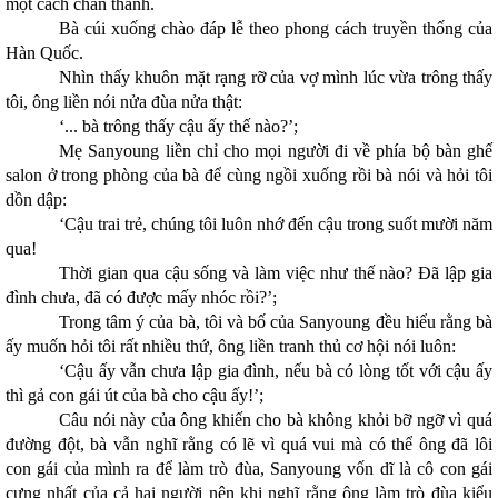
một cách chân thành.
Bà cúi xuống chào đáp lễ theo phong cách truyền thống của
Hàn Quốc.
Nhìn thấy khuôn mặt rạng rỡ của vợ mình lúc vừa trông thấy
tôi, ông liền nói nửa đùa nửa thật:
‘... bà trông thấy cậu ấy thế nào?’;
Mẹ Sanyoung liền chỉ cho mọi người đi về phía bộ bàn ghế
salon ở trong phòng của bà để cùng ngồi xuống rồi bà nói và hỏi tôi
dồn dập:
‘Cậu trai trẻ, chúng tôi luôn nhớ đến cậu trong suốt mười năm
qua!
Thời gian qua cậu sống và làm việc như thế nào? Đã lập gia
đình chưa, đã có được mấy nhóc rồi?’;
Trong tâm ý của bà, tôi và bố của Sanyoung đều hiểu rằng bà
ấy muốn hỏi tôi rất nhiều thứ, ông liền tranh thủ cơ hội nói luôn:
‘Cậu ấy vẫn chưa lập gia đình, nếu bà có lòng tốt với cậu ấy
thì gả con gái út của bà cho cậu ấy!’;
Câu nói này của ông khiến cho bà không khỏi bỡ ngỡ vì quá
đường đột, bà vẫn nghĩ rằng có lẽ vì quá vui mà có thể ông đã lôi
con gái của mình ra để làm trò đùa, Sanyoung vốn dĩ là cô con gái
cưng nhất của cả hai người nên khi nghĩ rằng ông làm trò đùa kiểu