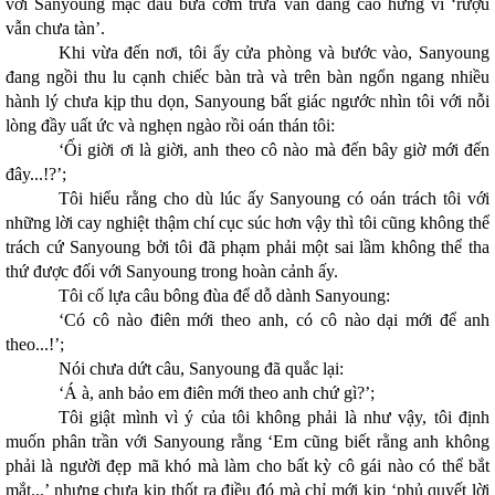
với Sanyoung mặc dầu bữa cơm trưa vẫn đang cao hứng vì ‘rượu
vẫn chưa tàn’.
Khi vừa đến nơi, tôi ẩy cửa phòng và bước vào, Sanyoung
đang ngồi thu lu cạnh chiếc bàn trà và trên bàn ngổn ngang nhiều
hành lý chưa kịp thu dọn, Sanyoung bất giác ngước nhìn tôi với nỗi
lòng đầy uất ức và nghẹn ngào rồi oán thán tôi:
‘Ối giời ơi là giời, anh theo cô nào mà đến bây giờ mới đến
đây...!?’;
Tôi hiểu rằng cho dù lúc ấy Sanyoung có oán trách tôi với
những lời cay nghiệt thậm chí cục súc hơn vậy thì tôi cũng không thể
trách cứ Sanyoung bởi tôi đã phạm phải một sai lầm không thể tha
thứ được đối với Sanyoung trong hoàn cảnh ấy.
Tôi cố lựa câu bông đùa để dỗ dành Sanyoung:
‘Có cô nào điên mới theo anh, có cô nào dại mới để anh
theo...!’;
Nói chưa dứt câu, Sanyoung đã quắc lại:
‘Á à, anh bảo em điên mới theo anh chứ gì?’;
Tôi giật mình vì ý của tôi không phải là như vậy, tôi định
muốn phân trần với Sanyoung rằng ‘Em cũng biết rằng anh không
phải là người đẹp mã khó mà làm cho bất kỳ cô gái nào có thể bắt
mắt...’ nhưng chưa kịp thốt ra điều đó mà chỉ mới kịp ‘phủ quyết lời