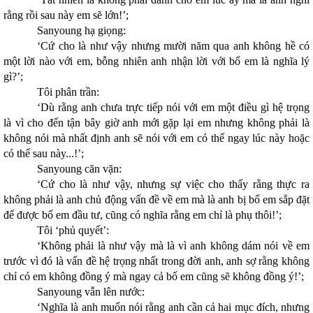
rằng rồi sau này em sẽ lớn!’;
Sanyoung hạ giọng:
‘Cứ cho là như vậy nhưng mười năm qua anh không hề có
một lời nào với em, bỗng nhiên anh nhận lời với bố em là nghĩa lý
gì?’;
Tôi phân trần:
‘Dù rằng anh chưa trực tiếp nói với em một điều gì hệ trọng
là vì cho đến tận bây giờ anh mới gặp lại em nhưng không phải là
không nói mà nhất định anh sẽ nói với em có thể ngay lúc này hoặc
có thể sau này...!’;
Sanyoung căn vặn:
‘Cứ cho là như vậy, nhưng sự việc cho thấy rằng thực ra
không phải là anh chủ động vấn đề về em mà là anh bị bố em sắp đặt
để được bố em đầu tư, cũng có nghĩa rằng em chỉ là phụ thôi!’;
Tôi ‘phủ quyết’:
‘Không phải là như vậy mà là vì anh không dám nói về em
trước vì đó là vấn đề hệ trọng nhất trong đời anh, anh sợ rằng không
chỉ có em không đồng ý mà ngay cả bố em cũng sẽ không đồng ý!’;
Sanyoung vẫn lên nước:
‘Nghĩa là anh muốn nói rằng anh cần cả hai mục đích, nhưng