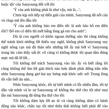
buộc tội’ của Sanyoung đối với tôi:
‘Ý của anh không phải là như vậy, mà là...’;
Chưa kịp nói tiếp sự diễn giải của mình, Sanyoung đã nổi cáu
và chụp mũ lên đầu tôi:
‘Ý của anh không bảo em điên tức là anh bảo bố em điên
rồi!? Bố em có điên thì mới bằng lòng gả em cho anh!’;
Dù là con người có khôn ngoan dường nào thì cũng không
thể tránh khỏi những lời thiếu suy nghĩ, không phải Sanyoung suy
nghĩ nông cạn mà đã thán nên những lời ấy mà bởi vì Sanyoung
trong lúc cảm thấy uất ức vô cùng vì không được tôi quan tâm đúng
mực mà đã lỡ lời...
Tôi không thể trách Sanyoung vào lúc ấy và biết rằng tôi
cũng không thể tìm lời giải thích nào hơn đành phải đứng trân trân
nhìn Sanyoung đang giơ hai tay bưng mặt khóc nức nở: Trong lòng
tôi vẫn biết ăn năn...
Nhìn Sanyoung khóc, tôi tự biết mình có lỗi nhiều lắm, tôi tự
dằn vặt mình và lo sợ Sanyoung sẽ không tha thứ cho tôi như mọi
lần mà Sanyoung đã từng tha thứ cho tôi:
Tôi không dám lựa lời an ủi và càng không dám có hành
động nào khác, chân tay tôi như thừa thãi không biết phải để vào