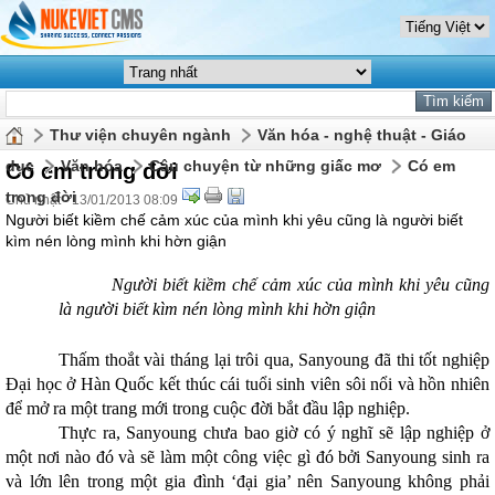
Thư viện chuyên ngành
Văn hóa - nghệ thuật - Giáo
dục
Văn hóa
Câu chuyện từ những giấc mơ
Có em
Có em trong đời
trong đời
Chủ nhật - 13/01/2013 08:09
Người biết kiềm chế cảm xúc của mình khi yêu cũng là người biết
kìm nén lòng mình khi hờn giận
Người biết kiềm chế cảm xúc của mình khi yêu cũng
là người biết kìm
nén lòng mình khi hờn giận
Thấm thoắt vài tháng lại trôi qua, Sanyoung đã thi tốt nghiệp
Đại học ở Hàn Quốc kết thúc cái tuổi sinh viên sôi nổi và hồn nhiên
để mở ra một trang mới trong cuộc đời bắt đầu lập nghiệp.
Thực ra, Sanyoung chưa bao giờ có ý nghĩ sẽ lập nghiệp ở
một nơi nào đó và sẽ làm một công việc gì đó bởi Sanyoung sinh ra
và lớn lên trong một gia đình ‘đại gia’ nên Sanyoung không phải