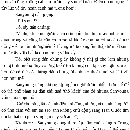
nào và cũng không cái nào trước hay sau cái nào. Điều quan trọng là
tùy lúc và tùy hoàn cảnh mà tương hợp’;
Sanyoung dằn giọng:
‘Tại sao...!?’;
Tôi lấy dẫn chứng:
‘Ví dụ, khi con người ta cô đơn buồn tủi thì lúc ấy tình cảm là
quan trọng và cũng là cần có trước vì lúc ấy con người ta cần được
động viên an ủi nhưng nếu là lúc người ta đang ốm thập tử nhất sinh
thì lúc ấy vật chất là quan trọng vì lúc ấy...’;
Tôi biết rằng dẫn chứng ấy không ý nhị gì cho lắm nhưng
trong tình huống ‘tùy cơ ứng biến’ tôi không còn kịp suy nghĩ sâu xa
hơn để có thể có những dẫn chứng ‘thanh tao thoát tục’ và ‘thi vị’
hơn như thế.
Sanyoung cũng không kịp ngẫm nghĩ được nhiều hơn thế để
có thể phê phán sự dẫn giải quá ‘thô kệch’ của tôi nhưng Sanyoung
vẫn chưa chịu thôi:
‘Cứ cho rằng tất cả anh đều nói đúng nhưng nếu anh là người
có tình cảm với em tại sao anh không chủ động sang Hàn Quốc tìm
em lại bắt em phải sang tận đây với anh?’;
Kỳ thực vì Sanyoung đang thực tập năm cuối cùng ở Trung
Quốc vì Sanyoung học tiếng Trung Quốc nên tôi khó có thể sang