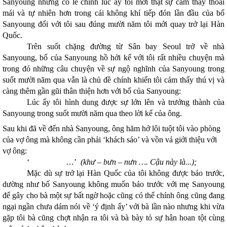
Sanyoung nhưng có lẽ chính lúc ấy tôi mới thật sự cảm thấy thoải
mái và tự nhiên hơn trong cái không khí tiếp đón lần đầu của bố
Sanyoung đối với tôi sau đúng mười năm tôi mới quay trở lại Hàn
Quốc.
Trên suốt chặng đường từ Sân bay Seoul trở về nhà
Sanyoung, bố của Sanyoung hồ hởi kể với tôi rất nhiều chuyện mà
trong đó những câu chuyện về sự ngộ nghĩnh của Sanyoung trong
suốt mười năm qua vẫn là chủ đề chính khiến tôi cảm thấy thú vị và
càng thêm gần gũi thân thiện hơn với bố của Sanyoung:
Lúc ấy tôi hình dung được sự lớn lên và trưởng thành của
Sanyoung trong suốt mười năm qua theo lời kể của ông.
Sau khi đã về đến nhà Sanyoung, ông hăm hở lôi tuột tôi vào phòng
của vợ ông mà không cần phải ‘khách sáo’ và vồn vả giới thiệu với
vợ ông:
‘ …’
(khư – bưn – nưn …. Cậu này là...);
Mặc dù sự trở lại Hàn Quốc của tôi không được báo trước,
dường như bố Sanyoung không muốn báo trước với mẹ Sanyoung
để gây cho bà một sự bất ngờ hoặc cũng có thể chính ông cũng đang
ngại ngần chưa dám nói về ‘ý định ấy’ với bà lần nào nhưng khi vừa
gặp tôi bà cũng chợt nhận ra tôi và bà bày tỏ sự hân hoan tột cùng