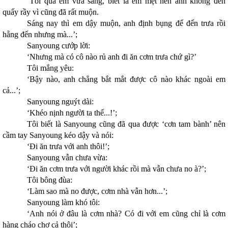
‘Tối qua em vừa sang, biết là em mệt nên anh không đến
quấy rầy vì cũng đã rất muộn.
Sáng nay thì em dậy muộn, anh định bụng để đến trưa rồi
hẵng đến nhưng mà...’;
Sanyoung cướp lời:
‘Nhưng mà có cô nào rủ anh đi ăn cơm trưa chứ gì?’
Tôi mắng yêu:
‘Bậy nào, anh chẳng bắt mắt được cô nào khác ngoài em
cả...’;
Sanyoung nguýt dài:
‘Khéo nịnh người ta thế...!’;
Tôi biết là Sanyoung cũng đã qua được ‘cơn tam bành’ nên
cầm tay Sanyoung kéo dậy và nói:
‘Đi ăn trưa với anh thôi!’;
Sanyoung vẫn chưa vừa:
‘Đi ăn cơm trưa với người khác rồi mà vẫn chưa no à?’;
Tôi bông đùa:
‘Làm sao mà no được, cơm nhà vẫn hơn...’;
Sanyoung làm khó tôi:
‘Anh nói ở đâu là cơm nhà? Có đi với em cũng chỉ là cơm
hàng cháo chợ cả thôi’;