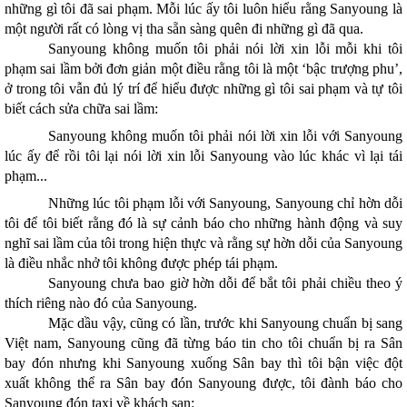
những gì tôi đã sai phạm. Mỗi lúc ấy tôi luôn hiểu rằng Sanyoung là
một người rất có lòng vị tha sẵn sàng quên đi những gì đã qua.
Sanyoung không muốn tôi phải nói lời xin lỗi mỗi khi tôi
phạm sai lầm bởi đơn giản một điều rằng tôi là một ‘bậc trượng phu’,
ở trong tôi vẫn đủ lý trí để hiểu được những gì tôi sai phạm và tự tôi
biết cách sửa chữa sai lầm:
Sanyoung không muốn tôi phải nói lời xin lỗi với Sanyoung
lúc ấy để rồi tôi lại nói lời xin lỗi Sanyoung vào lúc khác vì lại tái
phạm...
Những lúc tôi phạm lỗi với Sanyoung, Sanyoung chỉ hờn dỗi
tôi để tôi biết rằng đó là sự cảnh báo cho những hành động và suy
nghĩ sai lầm của tôi trong hiện thực và rằng sự hờn dỗi của Sanyoung
là điều nhắc nhở tôi không được phép tái phạm.
Sanyoung chưa bao giờ hờn dỗi để bắt tôi phải chiều theo ý
thích riêng nào đó của Sanyoung.
Mặc dầu vậy, cũng có lần, trước khi Sanyoung chuẩn bị sang
Việt nam, Sanyoung cũng đã từng báo tin cho tôi chuẩn bị ra Sân
bay đón nhưng khi Sanyoung xuống Sân bay thì tôi bận việc đột
xuất không thể ra Sân bay đón Sanyoung được, tôi đành báo cho
Sanyoung đón taxi về khách sạn: