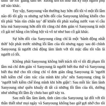
đình’ để rồi ‘giáng sấm sét’ xuống đời tôi như bất kỳ một người phụ
nữ nào khác.
Tuy vậy, Sanyoung vẫn thường hay hờn dỗi tôi vì một lỗi lầm
nào đó tôi gây ra nhưng sự hờn dỗi của Sanyoung không khiến cho
tôi phải ‘bủn rủn chân tay’ để khiến tôi phải xuống nước van vỉ cầu
hòa mà Sanyoung hờn dỗi tôi cũng chỉ đơn giản vì Sanyoung là một
cô gái trẻ hẵng còn bồng bột và vô tư như bao cô gái khác.
Sự hờn dỗi của Sanyoung cũng chỉ là một ‘hành động nhất
thời’ bột phát trước những lỗi lầm của tôi nhưng ngay sau đó chính
Sanyoung là người chủ động làm lành với tôi mặc dầu tôi vẫn là
người có lỗi.
Không phải Sanyoung không biết trách tôi vì tôi đã phạm lỗi
lầm mà chỉ đơn giản vì Sanyoung là người biết tha thứ và Sanyoung
biết tha thứ cho tôi cũng chỉ vì đơn giản rằng Sanyoung là ‘người
biết kiềm chế cảm xúc của mình khi yêu’ nên Sanyoung cũng là
‘người biết kiềm chế lòng mình khi hờn giận’: Sau mỗi lúc làm lành
Sanyoung như quên khuấy đi tất cả những lỗi lầm của tôi, dường
như những lỗi lầm ấy chưa bao giờ xảy ra.
Sau mỗi lần làm lành, tình cảm của Sanyoung lại đối với tôi
thân thiết như mọi ngày và Sanyoung không bao giờ gợi nhớ cho tôi