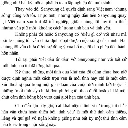
giống như bất kỳ một ai phải lo toan lập nghiệp để mưu sinh.
Thay vào đó, Sanyoung đã quyết định sang Việt nam ‘chung
sống’ cùng với tôi. Thực tình, những ngày đầu tiên Sanyoung quay
lại Việt nam sau khi đã tốt nghiệp, giữa chúng tôi tuy thân thiết
nhưng vẫn giữ một ‘khoảng cách’ trong tình bạn và tình yêu.
Không phải tôi hoặc Sanyoung có ‘điều gì đó’ với nhau mà
bởi lẽ chúng tôi vẫn chưa định đoạt được cuộc sống của mình: Hai
chúng tôi vẫn chưa được sự đồng ý của bố mẹ tôi cho phép tiến hành
hôn nhân.
Tôi lại phải ‘bắt đầu từ đầu’ với Sanyoung như với bất cứ
mối tình nào tôi đã từng trải qua.
Kỳ thực, những mối tình quá khứ của tôi cũng chưa bao giờ
được định nghĩa một cách trọn vẹn là mối tình hay chỉ là một cảm
xúc thoáng qua trong một giai đoạn của cuộc đời mình bởi hoặc là
những ‘mối tình’ ấy chỉ là đơn phương tôi theo đuổi hoặc chỉ là một
chút cảm tình bồng bột vượt quá giới hạn của tình bạn.
Cho đến tận bây giờ, cái khái niệm ‘tình yêu’ trong tôi chắc
hẳn vẫn chưa hoàn thiện bởi ‘tình yêu’ là một thứ tình cảm thiêng
liêng và quí giá vô ngần không giống như bất kỳ một thứ tình cảm
nào khác trong cuộc sống này.