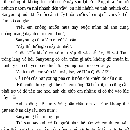
tôi chợt nghĩ ‘không biết cái cô bé này sao lại có thể nghĩ ra lắm trò
nghịch ngợm và nhí nhảnh đến vậy’, sự nhí nhảnh và tinh nghịch của
Sanyoung luôn khiến tôi cảm thấy buồn cười và cũng rất vui vẻ. Tôi
làm bộ cao giá:
‘Nếu em không muốn mua dây buộc mình thì anh cũng
chẳng mang dây đến trói em đâu!’;
Sanyoung cũng làm ra vẻ bất cần:
‘Vậy thì đường ai nấy đi nhé!’;
Cuộc ‘đấu khẩu’ có vẻ như sắp đi vào bế tắc, tôi vội đánh
trống lảng và hỏi Sanyoung có cần thêm gì nữa không để chuẩn bị
hành lý cho chuyến bay khiến Sanyoung hỏi tôi co vẻ ác ý:
‘Anh muốn em sớm lên máy bay về Hàn Quốc à!?’;
Câu hỏi của Sanyoung pha chút hờn dỗi khiến tôi đấu dịu:
‘Rốt cuộc thì kỳ nghỉ hè của em cũng đã hết rồi, em cũng cần
phải trở về để tiếp tục học, anh chỉ giúp em những gì có thể vào lúc
này thôi.
Anh không thể làm vướng bận chân em và càng không thể
giữ em ở lại đây lâu hơn nữa’;
Sanyoung liền nũng nịu:
‘Dù sau này anh có là người như thế nào với em thì em vẫn
cảm thấy sự chia tay này xúc động quá bởi lẽ đã từ lâu anh đã trở