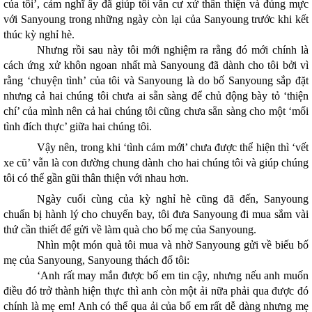
của tôi’, cảm nghĩ ấy đã giúp tôi vẫn cư xử thân thiện và đúng mực
với Sanyoung trong những ngày còn lại của Sanyoung trước khi kết
thúc kỳ nghỉ hè.
Nhưng rồi sau này tôi mới nghiệm ra rằng đó mới chính là
cách ứng xử khôn ngoan nhất mà Sanyoung đã dành cho tôi bởi vì
rằng ‘chuyện tình’ của tôi và Sanyoung là do bố Sanyoung sắp đặt
nhưng cả hai chúng tôi chưa ai sẵn sàng để chủ động bày tỏ ‘thiện
chí’ của mình nên cả hai chúng tôi cũng chưa sẵn sàng cho một ‘mối
tình đích thực’ giữa hai chúng tôi.
Vậy nên, trong khi ‘tình cảm mới’ chưa được thể hiện thì ‘vết
xe cũ’ vẫn là con đường chung dành cho hai chúng tôi và giúp chúng
tôi có thể gần gũi thân thiện với nhau hơn.
Ngày cuối cùng của kỳ nghỉ hè cũng đã đến, Sanyoung
chuẩn bị hành lý cho chuyến bay, tôi đưa Sanyoung đi mua sắm vài
thứ cần thiết để gửi về làm quà cho bố mẹ của Sanyoung.
Nhìn một món quà tôi mua và nhờ Sanyoung gửi về biếu bố
mẹ của Sanyoung, Sanyoung thách đố tôi:
‘Anh rất may mắn được bố em tin cậy, nhưng nếu anh muốn
điều đó trở thành hiện thực thì anh còn một ải nữa phải qua được đó
chính là mẹ em! Anh có thể qua ải của bố em rất dễ dàng nhưng mẹ