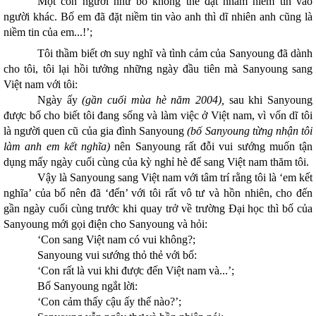
Một con người như bố không thể đặt nhầm niềm tin vào
người khác. Bố em đã đặt niềm tin vào anh thì dĩ nhiên anh cũng là
niềm tin của em...!’;
Tôi thầm biết ơn suy nghĩ và tình cảm của Sanyoung đã dành
cho tôi, tôi lại hồi tưởng những ngày đầu tiên mà Sanyoung sang
Việt nam với tôi:
Ngày ấy
(gần cuối mùa hè năm 2004),
sau khi Sanyoung
được bố cho biết tôi đang sống và làm việc ở Việt nam, vì vốn dĩ tôi
là người quen cũ của gia đình Sanyoung
(bố Sanyoung từng nhận tôi
làm anh em kết nghĩa)
nên Sanyoung rất đỗi vui sướng muốn tận
dụng mấy ngày cuối cùng của kỳ nghỉ hè để sang Việt nam thăm tôi.
Vậy là Sanyoung sang Việt nam với tâm trí rằng tôi là ‘em kết
nghĩa’ của bố nên đã ‘đến’ với tôi rất vô tư và hồn nhiên, cho đến
gần ngày cuối cùng trước khi quay trở về trường Đại học thì bố của
Sanyoung mới gọi điện cho Sanyoung và hỏi:
‘Con sang Việt nam có vui không?;
Sanyoung vui sướng thỏ thẻ với bố:
‘Con rất là vui khi được đến Việt nam và...’;
Bố Sanyoung ngắt lời:
‘Con cảm thấy cậu ấy thế nào?’;