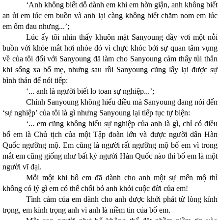
‘Anh không biết dỗ dành em khi em hờn giận, anh không biết
an ủi em lúc em buồn và anh lại càng không biết chăm nom em lúc
em ốm đau nhưng...’;
Lúc ấy tôi nhìn thấy khuôn mặt Sanyoung đầy vơi một nỗi
buồn với khóe mắt hơi nhòe đỏ vì chực khóc bởi sự quan tâm vụng
về của tôi đối với Sanyoung đã làm cho Sanyoung cảm thấy tủi thân
khi sống xa bố mẹ, nhưng sau rồi Sanyoung cũng lấy lại được sự
bình thản để nói tiếp:
‘... anh là người biết lo toan sự nghiệp...’;
Chính Sanyoung không hiểu điều mà Sanyoung đang nói đến
‘sự nghiệp’ của tôi là gì nhưng Sanyoung lại tiếp tục tự biện:
‘... em cũng không hiểu sự nghiệp của anh là gì, chỉ có điều
bố em là Chủ tịch của một Tập đoàn lớn và được người dân Hàn
Quốc ngưỡng mộ. Em cũng là người rất ngưỡng mộ bố em vì trong
mắt em cũng giống như bất kỳ người Hàn Quốc nào thì bố em là một
người vĩ đại.
Mỗi một khi bố em đã dành cho anh một sự mến mộ thì
không có lý gì em có thể chối bỏ anh khỏi cuộc đời của em!
Tình cảm của em dành cho anh được khởi phát từ lòng kính
trọng, em kính trọng anh vì anh là niềm tin của bố em.