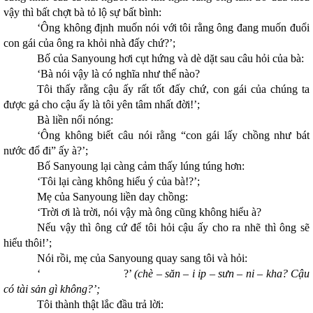
vậy thì bất chợt bà tỏ lộ sự bất bình:
‘Ông không định muốn nói với tôi rằng ông đang muốn đuổi
con gái của ông ra khỏi nhà đấy chứ?’;
Bố của Sanyoung hơi cụt hứng và dè dặt sau câu hỏi của bà:
‘Bà nói vậy là có nghĩa như thế nào?
Tôi thấy rằng cậu ấy rất tốt đấy chứ, con gái của chúng ta
được gả cho cậu ấy là tôi yên tâm nhất đời!’;
Bà liền nổi nóng:
‘Ông không biết câu nói rằng “con gái lấy chồng như bát
nước đổ đi” ấy à?’;
Bố Sanyoung lại càng cảm thấy lúng túng hơn:
‘Tôi lại càng không hiểu ý của bà!?’;
Mẹ của Sanyoung liền day chồng:
‘Trời ơi là trời, nói vậy mà ông cũng không hiểu à?
Nếu vậy thì ông cứ để tôi hỏi cậu ấy cho ra nhẽ thì ông sẽ
hiểu thôi!’;
Nói rồi, mẹ của Sanyoung quay sang tôi và hỏi:
‘ ?’
(chè – săn – i ip – sưn – ni – kha? Cậu
có tài sản gì không?’;
Tôi thành thật lắc đầu trả lời: