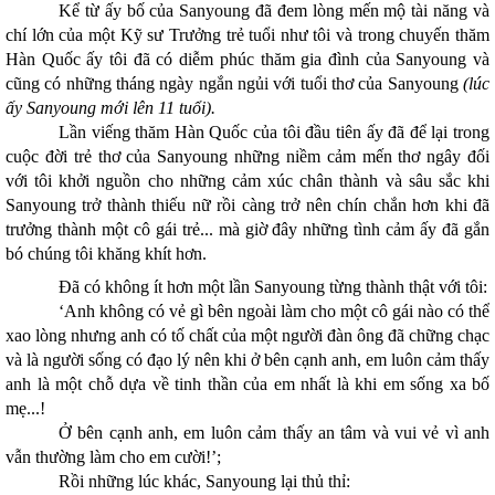
Kể từ ấy bố của Sanyoung đã đem lòng mến mộ tài năng và
chí lớn của một Kỹ sư Trưởng trẻ tuổi như tôi và trong chuyến thăm
Hàn Quốc ấy tôi đã có diễm phúc thăm gia đình của Sanyoung và
cũng có những tháng ngày ngắn ngủi với tuổi thơ của Sanyoung
(lúc
ấy Sanyoung mới lên 11 tuổi).
Lần viếng thăm Hàn Quốc của tôi đầu tiên ấy đã để lại trong
cuộc đời trẻ thơ của Sanyoung những niềm cảm mến thơ ngây đối
với tôi khởi nguồn cho những cảm xúc chân thành và sâu sắc khi
Sanyoung trở thành thiếu nữ rồi càng trở nên chín chắn hơn khi đã
trưởng thành một cô gái trẻ... mà giờ đây những tình cảm ấy đã gắn
bó chúng tôi khăng khít hơn.
Đã có không ít hơn một lần Sanyoung từng thành thật với tôi:
‘Anh không có vẻ gì bên ngoài làm cho một cô gái nào có thể
xao lòng nhưng anh có tố chất của một người đàn ông đã chững chạc
và là người sống có đạo lý nên khi ở bên cạnh anh, em luôn cảm thấy
anh là một chỗ dựa về tinh thần của em nhất là khi em sống xa bố
mẹ...!
Ở bên cạnh anh, em luôn cảm thấy an tâm và vui vẻ vì anh
vẫn thường làm cho em cười!’;
Rồi những lúc khác, Sanyoung lại thủ thỉ: