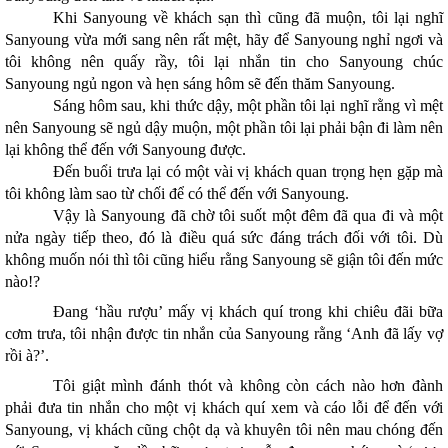
Khi Sanyoung về khách sạn thì cũng đã muộn, tôi lại nghĩ
Sanyoung vừa mới sang nên rất mệt, hãy để Sanyoung nghỉ ngơi và
tôi không nên quấy rầy, tôi lại nhắn tin cho Sanyoung chúc
Sanyoung ngủ ngon và hẹn sáng hôm sẽ đến thăm Sanyoung.
Sáng hôm sau, khi thức dậy, một phần tôi lại nghĩ rằng vì mệt
nên Sanyoung sẽ ngủ dậy muộn, một phần tôi lại phải bận đi làm nên
lại không thể đến với Sanyoung được.
Đến buổi trưa lại có một vài vị khách quan trọng hẹn gặp mà
tôi không làm sao từ chối để có thể đến với Sanyoung.
Vậy là Sanyoung đã chờ tôi suốt một đêm đã qua đi và một
nửa ngày tiếp theo, đó là điều quá sức đáng trách đối với tôi. Dù
không muốn nói thì tôi cũng hiểu rằng Sanyoung sẽ giận tôi đến mức
nào!?
Đang ‘hầu rượu’ mấy vị khách quí trong khi chiêu đãi bữa
cơm trưa, tôi nhận được tin nhắn của Sanyoung rằng ‘Anh đã lấy vợ
rồi à?’.
Tôi giật mình đánh thót và không còn cách nào hơn đành
phải đưa tin nhắn cho một vị khách quí xem và cáo lỗi để đến với
Sanyoung, vị khách cũng chột dạ và khuyên tôi nên mau chóng đến