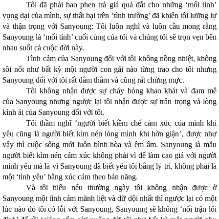
Tôi đã phải bao phen trả giá quá đắt cho những ‘mối tình’
vụng dại của mình, sự thất bại trên ‘tình trường’ đã khiến tôi lưỡng lự
và thận trọng với Sanyoung: Tôi luôn nghĩ và luôn cầu mong rằng
Sanyoung là ‘mối tình’ cuối cùng của tôi và chúng tôi sẽ trọn vẹn bên
nhau suốt cả cuộc đời này.
Tình cảm của Sanyoung đối với tôi không nồng nhiệt, không
sôi nổi như bất kỳ một người con gái nào từng trao cho tôi nhưng
Sanyoung đối với tôi rất đằm thắm và cũng rất chừng mực.
Tôi không nhận được sự cháy bỏng khao khát và đam mê
của Sanyoung nhưng ngược lại tôi nhận được sự trân trọng và lòng
kính ái của Sanyoung đối với tôi.
Tôi thầm nghĩ ‘người biết kiềm chế cảm xúc của mình khi
yêu cũng là người biết kìm nén lòng mình khi hờn giận’, được như
vậy thì cuộc sống mới luôn bình hòa và êm ấm. Sanyoung là mẫu
người biết kìm nén cảm xúc không phải vì để làm cao giá với người
mình yêu mà là vì Sanyoung đã biết yêu tôi bằng lý trí, không phải là
một ‘tình yêu’ bằng xúc cảm theo bản năng.
Và tôi hiểu nếu thường ngày tôi không nhận được ở
Sanyoung một tình cảm mãnh liệt và dữ dội nhất thì ngược lại có một
lúc nào đó tôi có lỗi với Sanyoung, Sanyoung sẽ không ‘nổi trận lôi