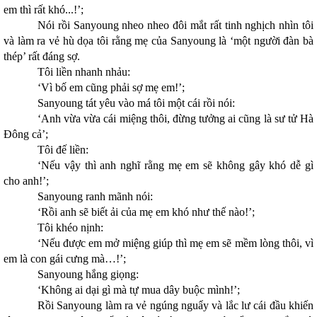
em thì rất khó...!’;
Nói rồi Sanyoung nheo nheo đôi mắt rất tinh nghịch nhìn tôi
và làm ra vẻ hù dọa tôi rằng mẹ của Sanyoung là ‘một người đàn bà
thép’ rất đáng sợ.
Tôi liền nhanh nhảu:
‘Vì bố em cũng phải sợ mẹ em!’;
Sanyoung tát yêu vào má tôi một cái rồi nói:
‘Anh vừa vừa cái miệng thôi, đừng tưởng ai cũng là sư tử Hà
Đông cả’;
Tôi đế liền:
‘Nếu vậy thì anh nghĩ rằng mẹ em sẽ không gây khó dễ gì
cho anh!’;
Sanyoung ranh mãnh nói:
‘Rồi anh sẽ biết ải của mẹ em khó như thế nào!’;
Tôi khéo nịnh:
‘Nếu được em mở miệng giúp thì mẹ em sẽ mềm lòng thôi, vì
em là con gái cưng mà…!’;
Sanyoung hắng giọng:
‘Không ai dại gì mà tự mua dây buộc mình!’;
Rồi Sanyoung làm ra vẻ ngúng nguẩy và lắc lư cái đầu khiến