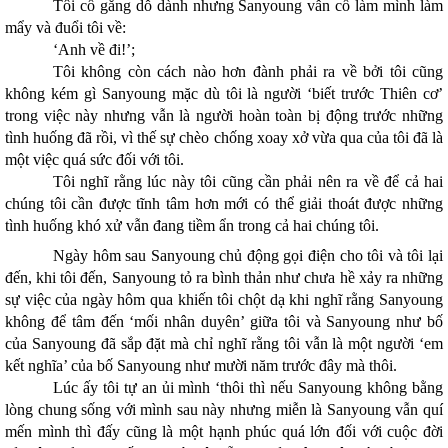
Tôi cố gắng dỗ dành nhưng Sanyoung vẫn cố làm mình làm
mẩy và đuổi tôi về:
‘Anh về đi!’;
Tôi không còn cách nào hơn đành phải ra về bởi tôi cũng
không kém gì Sanyoung mặc dù tôi là người ‘biết trước Thiên cơ’
trong việc này nhưng vẫn là người hoàn toàn bị động trước những
tình huống đã rồi, vì thế sự chèo chống xoay xở vừa qua của tôi đã là
một việc quá sức đối với tôi.
Tôi nghĩ rằng lúc này tôi cũng cần phải nên ra về để cả hai
chúng tôi cần được tĩnh tâm hơn mới có thể giải thoát được những
tình huống khó xử vẫn đang tiềm ẩn trong cả hai chúng tôi.
Ngày hôm sau Sanyoung chủ động gọi điện cho tôi và tôi lại
đến, khi tôi đến, Sanyoung tỏ ra bình thản như chưa hề xảy ra những
sự việc của ngày hôm qua khiến tôi chột dạ khi nghĩ rằng Sanyoung
không để tâm đến ‘mối nhân duyên’ giữa tôi và Sanyoung như bố
của Sanyoung đã sắp đặt mà chỉ nghĩ rằng tôi vẫn là một người ‘em
kết nghĩa’ của bố Sanyoung như mười năm trước đây mà thôi.
Lúc ấy tôi tự an ủi mình ‘thôi thì nếu Sanyoung không bằng
lòng chung sống với mình sau này nhưng miễn là Sanyoung vẫn quí
mến mình thì đấy cũng là một hạnh phúc quá lớn đối với cuộc đời