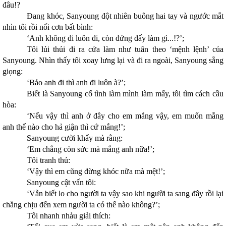
đâu!?
Đang khóc, Sanyoung đột nhiên buông hai tay và ngước mắt
nhìn tôi rồi nổi cơn bất bình:
‘Anh không đi luôn đi, còn đứng đấy làm gì...!?’;
Tôi lủi thủi đi ra cửa làm như tuân theo ‘mệnh lệnh’ của
Sanyoung. Nhìn thấy tôi xoay lưng lại và đi ra ngoài, Sanyoung sẵng
giọng:
‘Bảo anh đi thì anh đi luôn à?’;
Biết là Sanyoung cố tình làm mình làm mẩy, tôi tìm cách cầu
hòa:
‘Nếu vậy thì anh ở đây cho em mắng vậy, em muốn mắng
anh thế nào cho hả giận thì cứ mắng!’;
Sanyoung cười khẩy mà rằng:
‘Em chẳng còn sức mà mắng anh nữa!’;
Tôi tranh thủ:
‘Vậy thì em cũng đừng khóc nữa mà mệt!’;
Sanyoung cật vấn tôi:
‘Vẫn biết lo cho người ta vậy sao khi người ta sang đây rồi lại
chẳng chịu đến xem người ta có thế nào không?’;
Tôi nhanh nhảu giải thích: