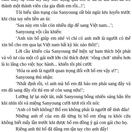
thành một thành viên của gia đình em rồi...!’;
Tôi hiểu tâm trạng của Sanyoung rất bùi ngùi lưu luyến trước
khi chia tay nên liền an ủi:
‘Sau này em vẫn còn nhiều dịp để sang Việt nam...’;
Sanyoung vội cầu khiến:
‘Anh xin bố giúp em nhé vì chỉ có anh mới là người có thể
xin bố cho em qua lại Việt nam bất kỳ lúc nào thôi!’;
Lời cầu khiến của Sanyoung thể hiện sự ham thích bột phát
và vô tư của một cô gái mới lớn chỉ thích được ‘rông chơi’ nhiều hơn
là lo lắng cho việc học hành... khiến tôi phì cười:
‘Hóa ra anh là người quan trọng đối với bố em vậy ư?’;
Sanyoung thú nhận:
‘Nhất định rồi, vì anh mà bố em đã bảo em phải sang đây và
em đã sang đây rồi thì em sẽ còn sang nữa!’;
Lưỡng lự lại một lát, mắt Sanyoung bỗng nhiên sáng hẳn lên
khi nhìn tôi và miệng Sanyoung cười tươi rói rồi nói:
‘Anh có biết không? Bố em không phải là người dễ tính đâu!
Những anh rể của em đã từng bị bố em tống ra khỏi cửa
không biết mấy lần trước khi được bố em đồng ý gả con gái cho họ.
Riêng anh thì bố đã dâng em tận tay cho anh đấy!